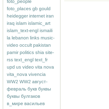
foto_people
foto_places
gb
gould
heidegger
internet
iran
iraq
islam
islamic_art
islam_text-engl
ismaili
la
lebanon
links
music-
video
occult
pakistan
pamir
politics
shia
site-
rss
text_engl
text_fr
upd
us
video
vita nova
vita_nova
vivencia
WW2
WW2
август-
февраль
букв
буквы
буквы
булгаков
в_мире
васильев