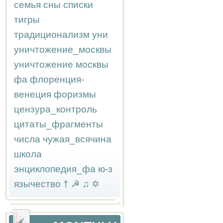
семья
сны
списки
тигры
традиционализм
уни
уничтожение_москвы
уничтожение москвы
фа
флоренция-
венеция
форизмы
цензура_контроль
цитаты_фрагменты
числа
чужая_всячина
школа
энциклопедия_фа
ю-з
язычество
†
☭
♫
✡