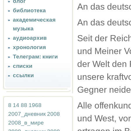
блог
An das deutsc
библиотека
академическая
An das deuts
музыка
Seit der Reic
аудиоархив
хронология
und Meiner V
Телеграм: книги
der Welt den 
списки
unsere kraftv
ссылки
Gegner neiden
Alle offenkun
8
14
88
1968
2007_дневник
2008
und West, von
2008_в_мире