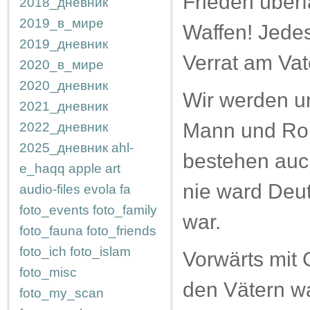
Frieden überf
2018_дневник
2019_в_мире
Waffen! Jede
2019_дневник
Verrat am Vat
2020_в_мире
2020_дневник
Wir werden u
2021_дневник
Mann und Roß
2022_дневник
2025_дневник
ahl-
bestehen auc
e_haqq
apple
art
nie ward Deu
audio-files
evola
fa
foto_events
foto_family
war.
foto_fauna
foto_friends
foto_ich
foto_islam
Vorwärts mit G
foto_misc
den Vätern wa
foto_my_scan