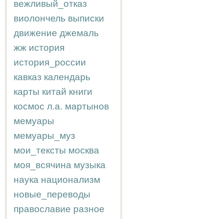
вежливый_отказ
виолончель
выписки
движение
джемаль
жж
история
история_россии
кавказ
календарь
карты
китай
книги
космос
л.а.
мартынов
мемуары
мемуары_муз
мои_тексты
москва
моя_всячина
музыка
наука
национализм
новые_переводы
православие
разное