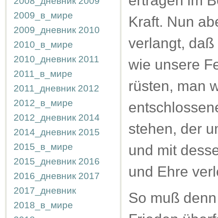
ertragen im 
2008_дневник
2009
2009_в_мире
Kraft. Nun ab
2009_дневник
2010
verlangt, daß
2010_в_мире
2010_дневник
2011
wie unsere Fe
2011_в_мире
rüsten, man wi
2011_дневник
2012
2012_в_мире
entschlossen
2012_дневник
2014
stehen, der 
2014_дневник
2015
2015_в_мире
und mit dess
2015_дневник
2016
und Ehre verlo
2016_дневник
2017
2017_дневник
So muß denn 
2018_в_мире