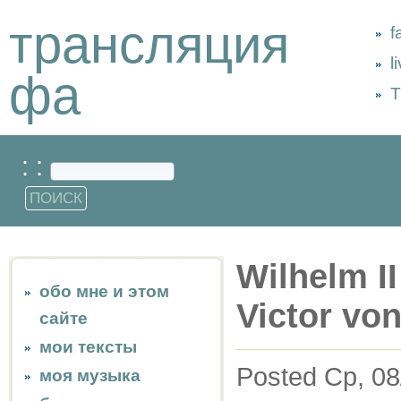
трансляция
f
l
фа
Т
: :
Wilhelm II
обо мне и этом
Victor vo
сайте
мои тексты
Posted Ср, 08
моя музыка