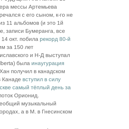
мьера мессы Артемьева
ечался с его сыном, к-го не
из 11 альбомов (и это 1й
е, записи Бумеранга, все
 14 окт. побила
рекорд 80-й
им за 150 лет
ниславского и Н-Д выступал
lberta) была
инаугурация
а Хан получил в канадском
. в Канаде
вступил в силу
оскве самый тёплый день за
 поток Орионид.
"Всеобщий музыкальный
городах, а в М. в Гнесинском