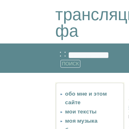
трансляц
фа
: :
обо мне и этом
сайте
мои тексты
моя музыка