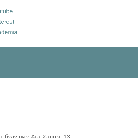
utube
terest
ademia
ют будущим Ага Ханом. 13