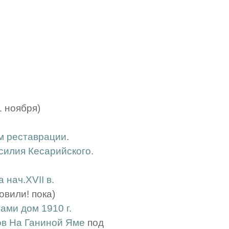
1 ноября)
ом реставрации
.
илия Кесарийского.
 нач.XVII в.
овили! пока)
ами дом 1910 г.
ов На Ганиной Яме
под