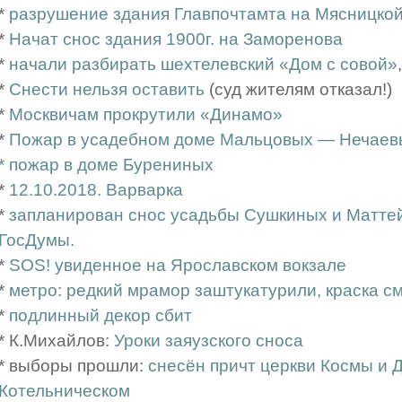
*
разрушение здания Главпочтамта на Мясницко
*
Начат снос здания 1900г. на Заморенова
*
начали разбирать шехтелевский «Дом с совой»
*
Снести нельзя оставить
(суд жителям отказал!)
*
Москвичам прокрутили «Динамо»
*
Пожар в усадебном доме Мальцовых — Нечаев
*
пожар в доме Бурениных
*
12.10.2018. Варварка
*
запланирован снос усадьбы Сушкиных и Маттей
ГосДумы.
*
SOS! увиденное на Ярославском вокзале
*
метро: редкий мрамор заштукатурили, краска с
*
подлинный декор сбит
* К.Михайлов:
Уроки заяузского сноса
* выборы прошли:
снесён причт церкви Космы и 
Котельническом