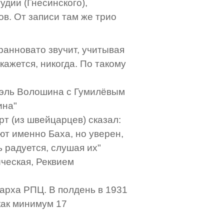
удии (Гнесинского),
ов. От записи там же трио
странновато звучит, учитывая
 кажется, никогда. По такому
дуэль Волошина с Гумилёвым
ина"
арт (из швейцарцев) сказал:
ают именно Баха, но уверен,
ь радуется, слушая их"
ическая, Реквием
иарха РПЦ. В полдень в 1931
как минимум 17