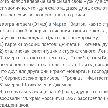
24го ноября впервые записывал свою музыку в ст
символично, что - для фагота. Даже для 2х фагот
отказался из-за позорно плохого рояля.
завтра играем (Отказ) в
Март
е. "Завтра" как-то 
то, что такой перерыв в писании в жж я не делал,
случаю, покалендарю (даты по богомерзкому):
1) парочки русских поэтов: ДР Фета и Тютчева, 
2) сталинская конституция и спуск атомного "Лен
3) смерть - скажем на нем. лад - Готлиба, о к-м Б
не уверен в том, что ангелы в честь Господа игр
что друг для друга они играют Моцарта, и Господ
4) берлиозовские премьеры: "Троянцы", Фантаст
5) умерли Штокхаузен и Джемаль
6) по слухам, убили (в бане?) предыдущего патр
взорвали "гл. храм России". В 1937 расстреляли 
священников.