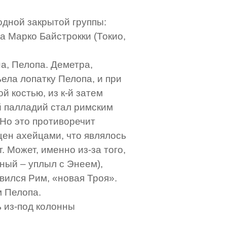
 одной закрытой группы:
а Марко Байстрокки (Токио,
на, Пелопа. Деметра,
ела лопатку Пелопа, и при
й костью, из к-й затем
й палладий стал римским
 Но это противоречит
щен ахейцами, что являлось
. Может, именно из-за того,
ный – уплыл с Энеем),
вился Рим, «новая Троя».
м Пелопа.
ь из-под колонны