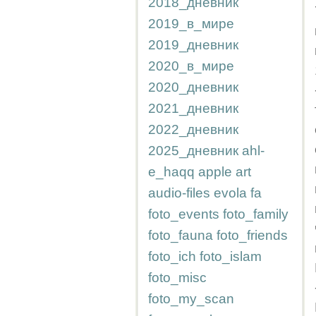
2018_дневник
2019_в_мире
2019_дневник
2020_в_мире
2020_дневник
2021_дневник
2022_дневник
2025_дневник
ahl-
e_haqq
apple
art
audio-files
evola
fa
foto_events
foto_family
foto_fauna
foto_friends
foto_ich
foto_islam
foto_misc
foto_my_scan