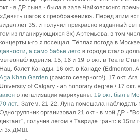
окт - в ДР сына - была в зале Чайковсконго пре
«Девять шагов к преображению». Перед этим встр
видел лет 35, и получил прекрасно изданный сет 
том из планирующихся 3х) Артемьева, в том числ
концерты к-го я посещал. Тёплая погода в Москве
давности, а само бабье лето
в городе стало долг
метеонаблюдения. 15, 16 и 19го окт. в Теате Ста
Нац. балет Канады. 16 окт. в Канаде (Edmonton, A
Aga Khan Garden
(самого северного!). 17 окт. Аг
University of Calgary - an honorary degree / 17 окт
закон
о легализации марихуаны.
19 окт. был в М
70 лет
.. Затем, 21-22, Луна помешала наблюдать
Одногруппник организовал 21 окт - в мой ДР - 
диктант", получив летом в Тавриде грант: в 15ти 
и 3х ДМШ.