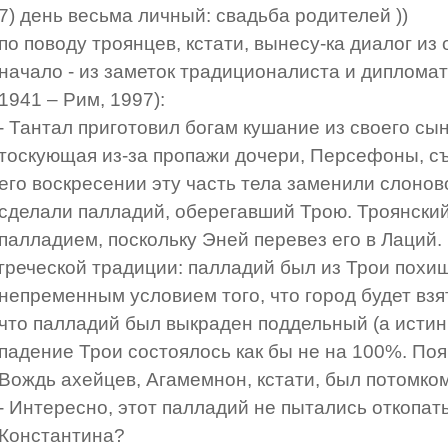
7) день весьма личный: свадьба родителей ))
по поводу троянцев, кстати, вынесу-ка диалог из
начало - из заметок традиционалиста и дипломат
1941 – Рим, 1997):
- Тантал приготовил богам кушание из своего сы
тоскующая из-за пропажи дочери, Персефоны, съ
его воскресении эту часть тела заменили слоново
сделали палладий, оберегавший Трою. Троянски
палладием, поскольку Эней перевез его в Лаций.
греческой традиции: палладий был из Трои похи
непременным условием того, что город будет взят
что палладий был выкраден поддельный (а истин
падение Трои состоялось как бы не на 100%. Поя
Вождь ахейцев, Агамемнон, кстати, был потомко
- Интересно, этот палладий не пытались откопат
Константина?