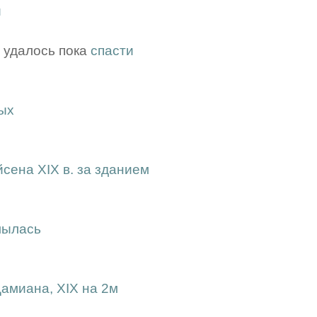
й
, удалось пока
спасти
ых
сена XIX в. за зданием
мылась
Дамиана, XIX на 2м