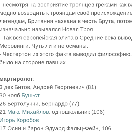
- несмотря на восприятие троянцев греками как 
модно возводить к троянцам своё происхождение
легендам, Британия названа в честь Брута, пото
изначально назывался Новая Троя
- Так вся европейская элита в Средние века выво
Меровинги. Чуть ли и не османы.
- Честертон из этого факта выводил философию, 
было на стороне павших.
------------------
мартиролог
:
3 дек Битов, Андрей Георгиевич (81)
30 нояб
Буш-ст
26 Бертолуччи, Бернардо (77) —
21
Макс Михайлов
, одношкольник (106)
Игорь Коробов
17 Осин и барон Эдуард Фальц-Фейн, 106