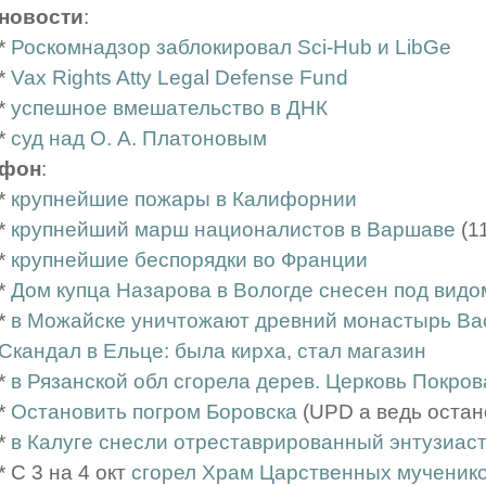
новости
:
*
Роскомнадзор заблокировал Sci-Hub и LibGe
*
Vax Rights Atty Legal Defense Fund
*
успешное вмешательство в ДНК
*
суд над О. А. Платоновым
фон
:
*
крупнейшие пожары в Калифорнии
*
крупнейший марш националистов в Варшаве
(1
*
крупнейшие беспорядки во Франции
*
Дом купца Назарова в Вологде снесен под вид
*
в Можайске уничтожают древний монастырь Вас
Скандал в Ельце: была кирха, стал магазин
*
в Рязанской обл сгорела дерев. Церковь Покрова
*
Остановить погром Боровска
(UPD а ведь остан
*
в Калуге снесли отреставрированный энтузиаст
* С 3 на 4 окт
сгорел Храм Царственных мученик