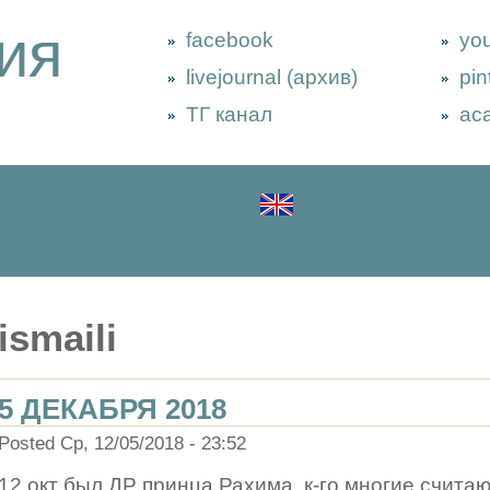
ия
facebook
yo
livejournal (архив)
pin
ТГ канал
ac
ismaili
5 ДЕКАБРЯ 2018
Posted Ср, 12/05/2018 - 23:52
12 окт был ДР принца Рахима, к-го многие счита