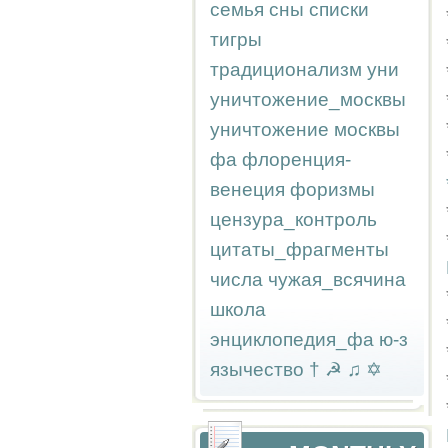
семья
сны
списки
тигры
традиционализм
уни
уничтожение_москвы
уничтожение москвы
фа
флоренция-
венеция
форизмы
цензура_контроль
цитаты_фрагменты
числа
чужая_всячина
школа
энциклопедия_фа
ю-з
язычество
†
☭
♫
✡