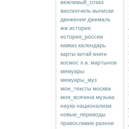
вежливый_отказ
виолончель
выписки
движение
джемаль
жж
история
история_россии
кавказ
календарь
карты
китай
книги
космос
л.а.
мартынов
мемуары
мемуары_муз
мои_тексты
москва
моя_всячина
музыка
наука
национализм
новые_переводы
православие
разное