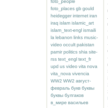
foto_people
foto_places
gb
gould
heidegger
internet
iran
iraq
islam
islamic_art
islam_text-engl
ismaili
la
lebanon
links
music-
video
occult
pakistan
pamir
politics
shia
site-
rss
text_engl
text_fr
upd
us
video
vita nova
vita_nova
vivencia
WW2
WW2
август-
февраль
букв
буквы
буквы
булгаков
в_мире
васильев