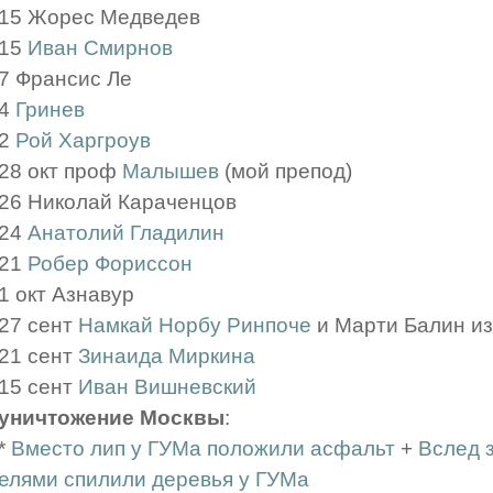
15 Жорес Медведев
15
Иван Смирнов
7 Франсис Ле
4
Гринев
2
Рой Харгроув
28 окт проф
Малышев
(мой препод)
26 Николай Караченцов
24
Анатолий Гладилин
21
Робер Фориссон
1 окт Азнавур
27 сент
Намкай Норбу Ринпоче
и Марти Балин из 
21 сент
Зинаида Миркина
15 сент
Иван Вишневский
уничтожение Москвы
:
*
Вместо лип у ГУМа положили асфальт
+
Вслед 
елями спилили деревья у ГУМа