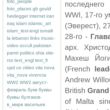
foto_people
последнего
foto_places
gb
gould
WWI, 17-го 
heidegger
internet
iran
iraq
islam
islamic_art
(Эверест), 2
islam_text-engl
ismaili
28-го -
Глав
la
lebanon
links
music-
video
occult
pakistan
арх. Христ
pamir
politics
shia
site-
Махеш Йоги
rss
text_engl
text_fr
(French
lead
upd
us
video
vita nova
vita_nova
vivencia
Andrew Willou
WW2
WW2
август-
British
Grand
февраль
букв
буквы
буквы
булгаков
of Malta sin
в_мире
васильев