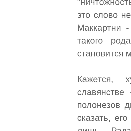
"ничтожност
это слово не
Маккартни 
такого род
становится 
Кажется, 
славянстве 
полонезов д
сказать, ег
лишь Радз