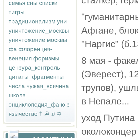
сталкер, герм
семья
сны
списки
тигры
"гуманитарн
традиционализм
уни
Афгане, блок
уничтожение_москвы
уничтожение москвы
"Наргис" (б.
фа
флоренция-
венеция
форизмы
8 мая - фак
цензура_контроль
(Эверест), 1
цитаты_фрагменты
трупов), ушл
числа
чужая_всячина
школа
в Непале...
энциклопедия_фа
ю-з
язычество
†
☭
♫
✡
уход Путина
околоконцерт