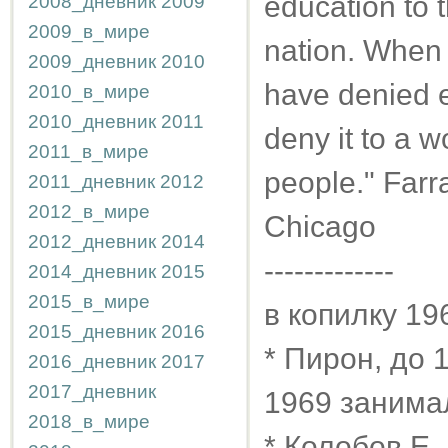
education to t
2008_дневник
2009
2009_в_мире
nation. When
2009_дневник
2010
have denied e
2010_в_мире
2010_дневник
2011
deny it to a 
2011_в_мире
people." Far
2011_дневник
2012
2012_в_мире
Chicago
2012_дневник
2014
-------------
2014_дневник
2015
2015_в_мире
в копилку 19
2015_дневник
2016
* Пирон, до 
2016_дневник
2017
2017_дневник
1969 занима
2018_в_мире
* Колобов Е. 