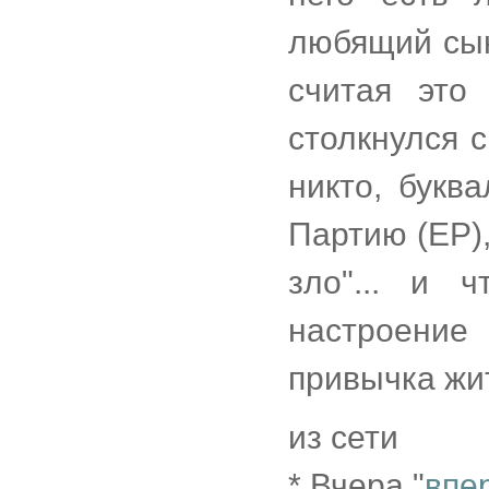
любящий сын
считая это
столкнулся 
никто, букв
Партию (ЕР),
зло"... и 
настроение
привычка жит
из сети
* Вчера "
впе