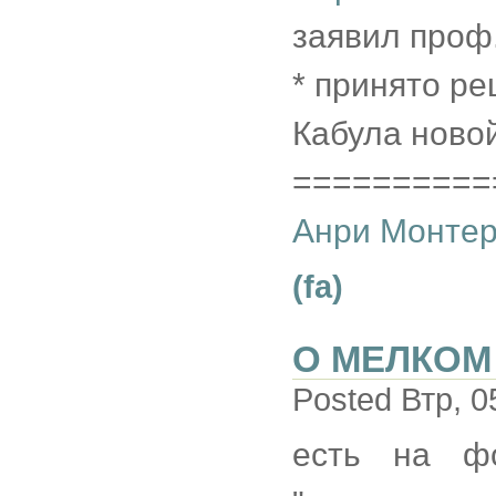
заявил проф.
* принято ре
Кабула ново
==========
Анри Монтер
(fa)
О МЕЛКОМ
Posted Втр, 0
есть на ф