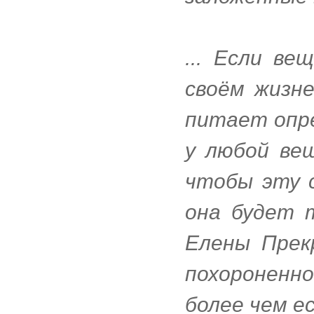
... Если ве
своём жизн
питает опре
у любой ве
чтобы эту с
она будет 
Елены Прек
похороненн
более чем е