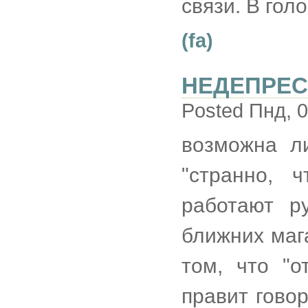
связи. В гол
(fa)
НЕДЕПРЕ
Posted Пнд, 0
возможна л
"странно, 
работают р
ближних мага
том, что "
правит гово