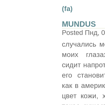
(fa)
MUNDUS
Posted Пнд, 0
случались м
моих глаза
сидит напро
его станов
как в амери
цвет кожи, 