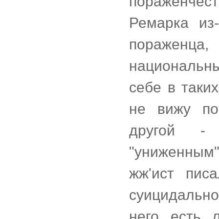
пораженче
Ремарка из-
пораженца
национальны
себе в таки
не вижу по
другой -
"униженным
жж'ист пис
суицидально
него есть 