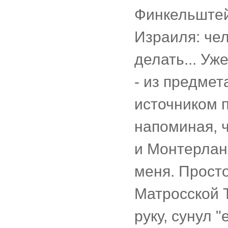
Финкельштей
Израиля: чел
делать... Уж
- из предмет
источником 
напоминая, ч
и Монтерлан,
меня. Прост
Матросской 
руку, сунул "