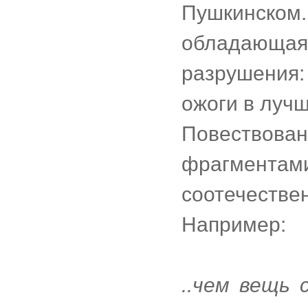
Пушкинско
обладающ
разрушения
ожоги в луч
Повествов
фрагмента
соотечеств
Например:
..чем вещь