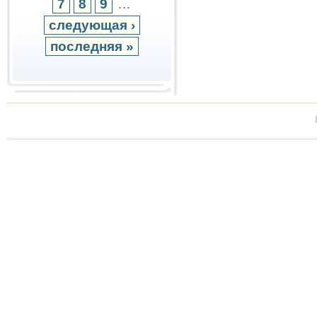
7
8
9
…
следующая ›
последняя »