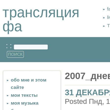
трансляция
f
l
фа
Т
: :
2007_дне
обо мне и этом
сайте
31 ДЕКАБР
мои тексты
Posted Пнд, 1
моя музыка