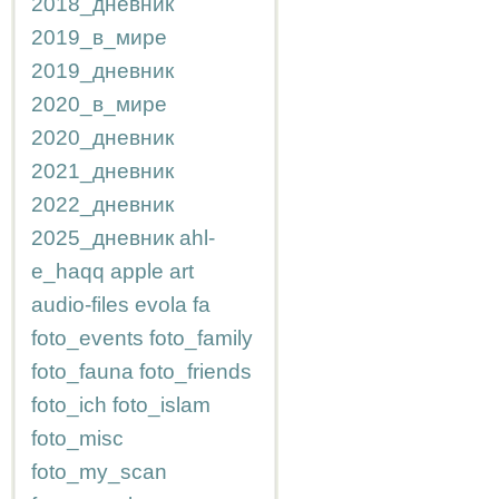
2018_дневник
2019_в_мире
2019_дневник
2020_в_мире
2020_дневник
2021_дневник
2022_дневник
2025_дневник
ahl-
e_haqq
apple
art
audio-files
evola
fa
foto_events
foto_family
foto_fauna
foto_friends
foto_ich
foto_islam
foto_misc
foto_my_scan