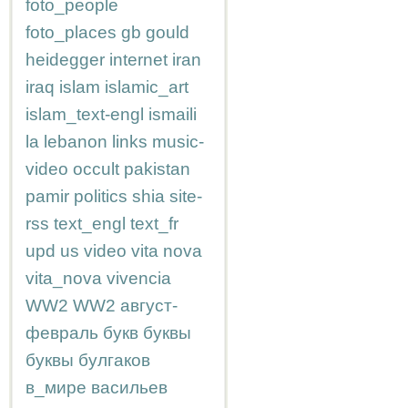
foto_people
foto_places
gb
gould
heidegger
internet
iran
iraq
islam
islamic_art
islam_text-engl
ismaili
la
lebanon
links
music-
video
occult
pakistan
pamir
politics
shia
site-
rss
text_engl
text_fr
upd
us
video
vita nova
vita_nova
vivencia
WW2
WW2
август-
февраль
букв
буквы
буквы
булгаков
в_мире
васильев