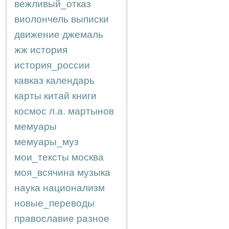
вежливый_отказ
виолончель
выписки
движение
джемаль
жж
история
история_россии
кавказ
календарь
карты
китай
книги
космос
л.а.
мартынов
мемуары
мемуары_муз
мои_тексты
москва
моя_всячина
музыка
наука
национализм
новые_переводы
православие
разное