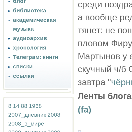
блог
среди поздр
библиотека
а вообще ред
академическая
тянет: не п
музыка
аудиоархив
пловом Фируз
хронология
Мартынов у 
Телеграм: книги
списки
скучный ч/б C
ссылки
завтра "
чёрн
Ленты блога
8
14
88
1968
(fa)
2007_дневник
2008
2008_в_мире