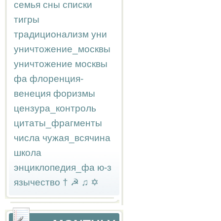
семья
сны
списки
тигры
традиционализм
уни
уничтожение_москвы
уничтожение москвы
фа
флоренция-
венеция
форизмы
цензура_контроль
цитаты_фрагменты
числа
чужая_всячина
школа
энциклопедия_фа
ю-з
язычество
†
☭
♫
✡