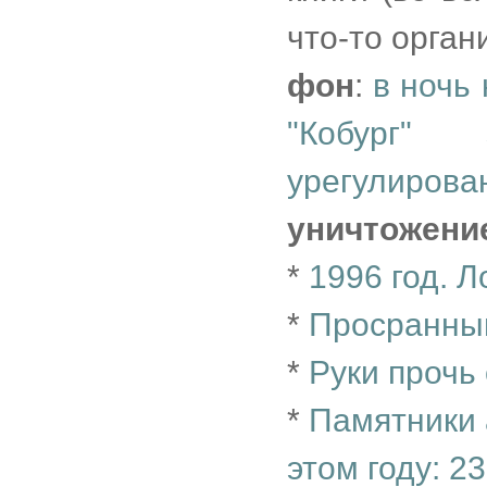
что-то орган
фон
:
в ночь 
"Кобург"
урегулирова
уничтожени
*
1996 год. Л
*
Просранны
*
Руки прочь
*
Памятники 
этом году: 2