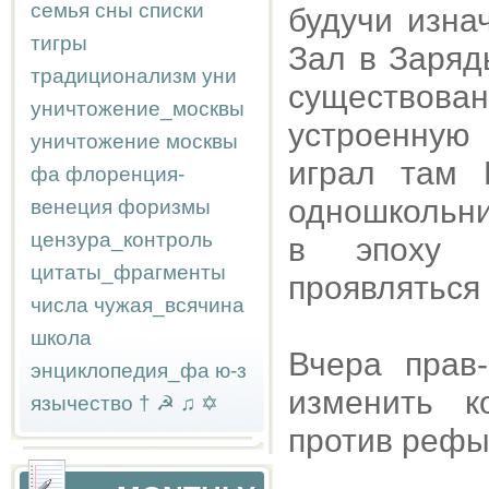
семья
сны
списки
будучи изна
тигры
Зал в Заряд
традиционализм
уни
существован
уничтожение_москвы
устроенную
уничтожение москвы
играл там Б
фа
флоренция-
одношкольник
венеция
форизмы
цензура_контроль
в эпоху с
цитаты_фрагменты
проявляться 
числа
чужая_всячина
школа
Вчера прав-
энциклопедия_фа
ю-з
изменить к
язычество
†
☭
♫
✡
против рефы