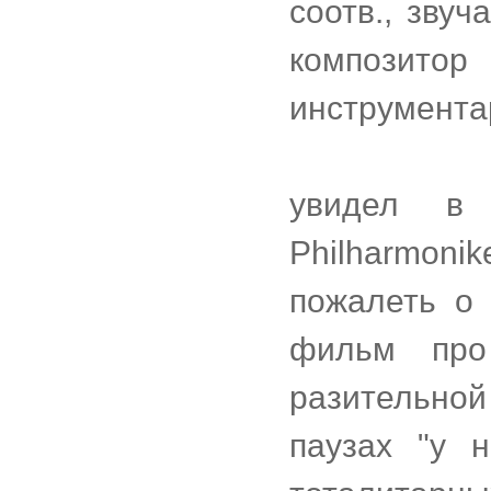
соотв., звуч
композитор
инструмента
увидел в
Philharmon
пожалеть о
фильм пр
разительной
паузах "у 