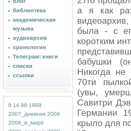
27го прощал
блог
а я как ра
библиотека
видеоархив
академическая
музыка
была - с е
аудиоархив
коротким инт
хронология
представив
Телеграм: книги
бабушки (о
списки
Никогда не
ссылки
70ти пылко
(увы, умер
Савитри Дэв
8
14
88
1968
Германии 1
2007_дневник
2008
крыло для по
2008_в_мире