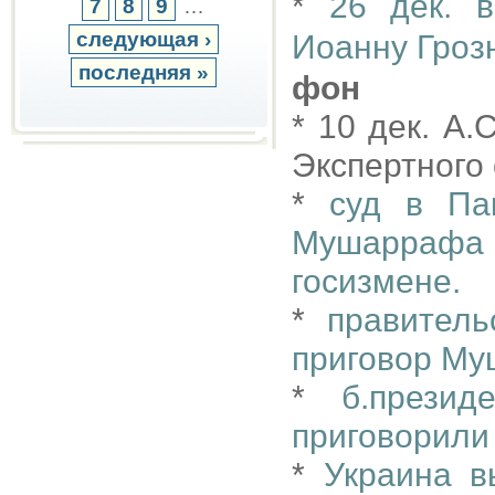
*
26 дек. 
7
8
9
…
следующая ›
Иоанну Гроз
последняя »
фон
* 10 дек. А
Экспертного
*
суд в Па
Мушаррафа
госизмене.
*
правитель
приговор М
*
б.прези
приговорили
*
Украина 