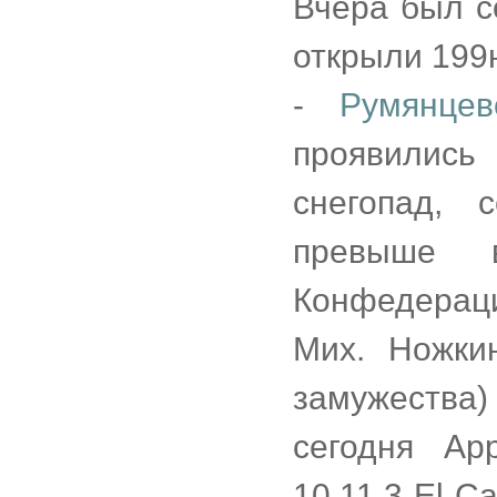
Вчера был с
открыли 199
-
Румянцев
проявились
снегопад, 
превыше в
Конфедераци
Мих. Ножки
замужества
сегодня Ap
10.11.3 El C