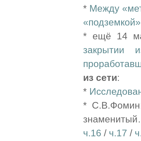
*
Между «мет
«подземкой»
* ещё 14 
закрытии и
проработавш
из сети
:
*
Исследован
* С.В.Фоми
знамениты
ч.16
/
ч.17
/
ч