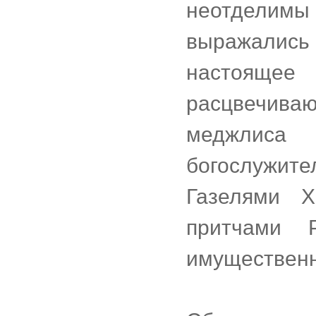
неотделимы
выражалис
настояще
расцвечив
меджлиса 
богослужит
Газелями 
притчами 
имущественн