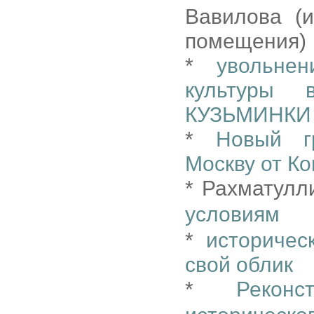
Вавилова (
помещения)
*
увольне
культуры 
КУЗЬМИНКИ 
*
Новый г
Москву от К
* Рахматулл
условиям
*
историчес
свой облик
*
Реконс