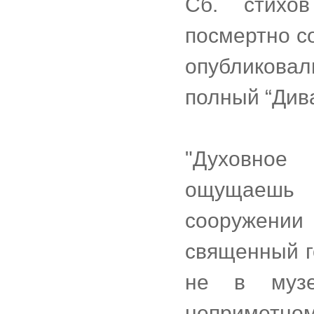
Сб. стихо
посмертно с
опубликовал
полный “Див
"Духовное
ощущаешь
сооружении
священный г
не в музе
неприметном