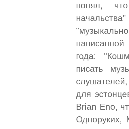
понял, чт
начальства" 
"музыкаль
написанной
года: "Кош
писать муз
слушателей,
для эстонце
Brian Eno, ч
Одноруких, 