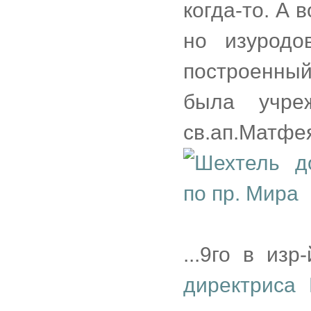
когда-то. А 
но изуродо
построенны
была учреж
св.ап.Матфея
...9го в из
директриса 