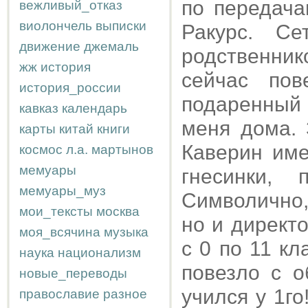
по передача
вежливый_отказ
виолончель
выписки
Ракурс. С
движение
джемаль
родственни
жж
история
сейчас пов
история_россии
подаренный 
кавказ
календарь
меня дома. 
карты
китай
книги
Каверин име
космос
л.а.
мартынов
мемуары
гнесинки, 
мемуары_муз
Символично,
мои_тексты
москва
но и директо
моя_всячина
музыка
с 0 по 11 к
наука
национализм
повезло с о
новые_переводы
учился у 1го
православие
разное