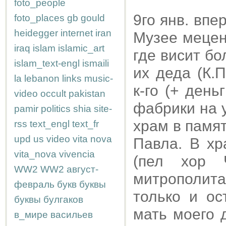
foto_people
9го янв. впе
foto_places
gb
gould
heidegger
internet
iran
Музее мецен
iraq
islam
islamic_art
где висит бо
islam_text-engl
ismaili
их деда (К.
la
lebanon
links
music-
к-го (+ ден
video
occult
pakistan
фабрики на 
pamir
politics
shia
site-
храм в памят
rss
text_engl
text_fr
upd
us
video
vita nova
Павла. В хр
vita_nova
vivencia
(пел хор 
WW2
WW2
август-
митрополит
февраль
букв
буквы
только и ос
буквы
булгаков
мать моего д
в_мире
васильев