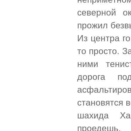
северной о
прожил безв
Из центра го
то просто. 
ними тенис
дорога по
асфальти
становятся в
шахида Ха
проедешь,