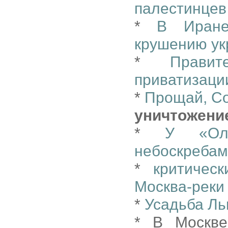
палестинцев
*
В Иране
крушению ук
*
Прави
приватизаци
*
Прощай, С
уничтожени
*
У «Ол
небоскреба
*
критичес
Москва-реки
*
Усадьба Ль
* В Москве