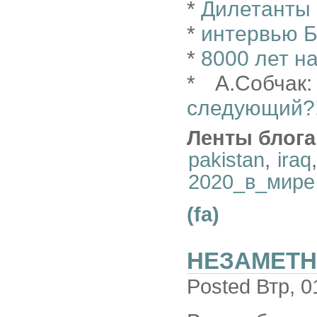
*
Дилетанты 
*
интервью 
*
8000 лет н
* А.Собча
следующий?!
Ленты блога
pakistan
,
iraq
2020_в_мире
(fa)
НЕЗАМЕТН
Posted Втр, 0