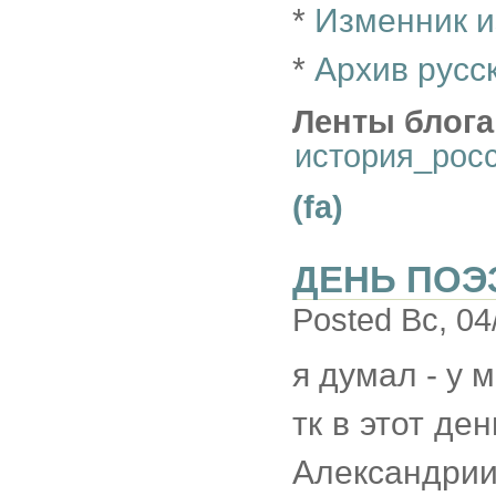
*
Изменник 
*
Архив русс
Ленты блога
история_рос
(fa)
ДЕНЬ ПОЭ
Posted Вс, 04
я думал - у 
тк в этот де
Александр