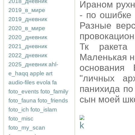
2018_дневник
Ираном рухну
2019_в_мире
- по ошибке
2019_дневник
Разные верс
2020_в_мире
провокацион
2020_дневник
Тк ракета
2021_дневник
2022_дневник
Маленькая н
2025_дневник
ahl-
основания 
e_haqq
apple
art
"личных ар
audio-files
evola
fa
панихида п
foto_events
foto_family
сын моей шк
foto_fauna
foto_friends
foto_ich
foto_islam
foto_misc
foto_my_scan