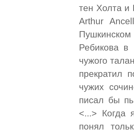
тен Холта и
Arthur Ance
Пушкинско
Ребикова в 
чужого талан
прекратил п
чужих сочин
писал бы пь
<...> Когда
понял тольк