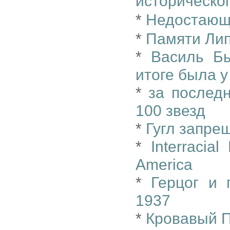
историческог
*
Недостающ
*
Памяти Ли
*
Василь Бы
итоге была у
*
за последн
100 звезд
*
Гугл запре
*
Interracia
America
*
Герцог и 
1937
*
Кровавый 