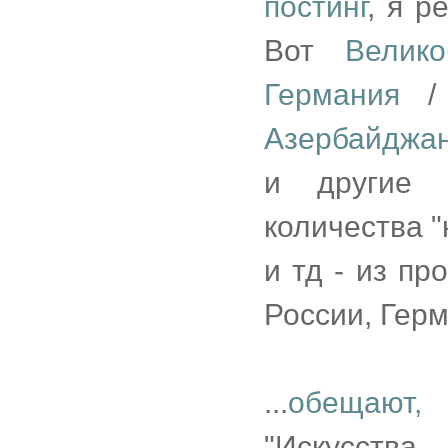
постинг
, я р
Вот
Велико
Германия
Азербайджа
и другие п
количества "
и тд - из пр
России, Гер
...
обещают,
"Искусства