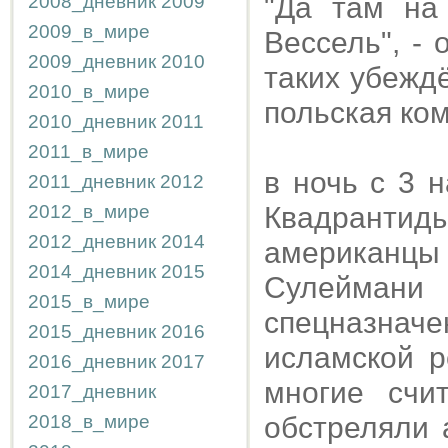
2008_дневник
2009
"Да там на
2009_в_мире
Вессель", - 
2009_дневник
2010
таких убежд
2010_в_мире
польская ком
2010_дневник
2011
2011_в_мире
в ночь с 3 
2011_дневник
2012
2012_в_мире
Квадрантид
2012_дневник
2014
американцы
2014_дневник
2015
Сулейма
2015_в_мире
спецназнач
2015_дневник
2016
исламской 
2016_дневник
2017
многие счи
2017_дневник
2018_в_мире
обстреляли 