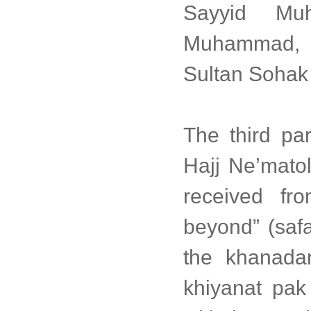
Sayyid Muh
Muhammad, et
Sultan Sohak 
The third par
Hajj Ne’mat
received fr
beyond” (safa
the khanadan
khiyanat pak