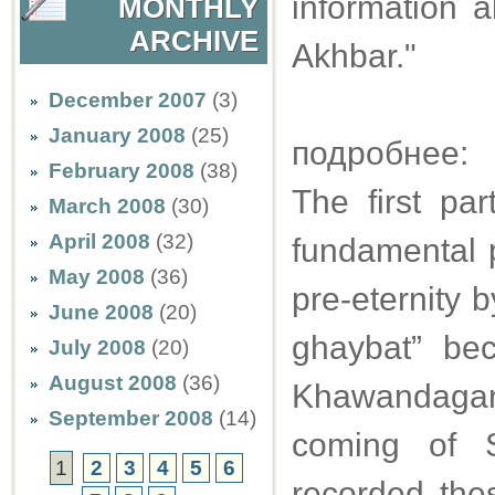
information a
MONTHLY
ARCHIVE
Akhbar."
December 2007
(3)
January 2008
(25)
подробнее:
February 2008
(38)
The first pa
March 2008
(30)
April 2008
(32)
fundamental p
May 2008
(36)
pre-eternity b
June 2008
(20)
ghaybat” be
July 2008
(20)
August 2008
(36)
Khawandagar.
September 2008
(14)
coming of S
1
2
3
4
5
6
recorded the