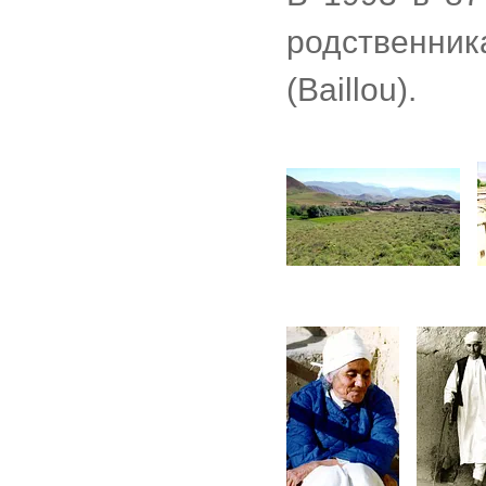
родственни
(Baillou).