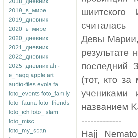
2018_дневник
шиитского
2019_в_мире
2019_дневник
считалась 
2020_в_мире
Девы Марии, 
2020_дневник
2021_дневник
результате 
2022_дневник
последний З
2025_дневник
ahl-
e_haqq
apple
art
(тот, кто з
audio-files
evola
fa
учениками
foto_events
foto_family
foto_fauna
foto_friends
названием K
foto_ich
foto_islam
-------------
foto_misc
foto_my_scan
Hajj Nemat