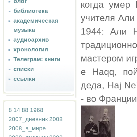
блог
когда умер 
библиотека
учителя Али
академическая
1944: Али Н
музыка
аудиоархив
традицион
хронология
мастером игр
Телеграм: книги
списки
e Haqq, по
ссылки
деда, Haj Ne
- во Франции
8
14
88
1968
2007_дневник
2008
2008_в_мире