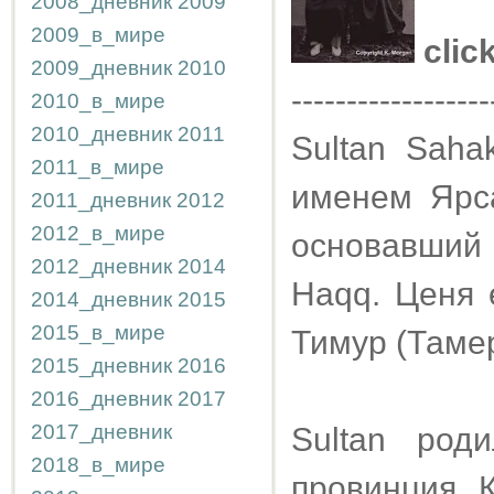
2008_дневник
2009
2009_в_мире
cli
2009_дневник
2010
------------------
2010_в_мире
2010_дневник
2011
Sultan Saha
2011_в_мире
именем Ярса
2011_дневник
2012
2012_в_мире
основавший
2012_дневник
2014
Haqq. Ценя 
2014_дневник
2015
2015_в_мире
Тимур (Таме
2015_дневник
2016
2016_дневник
2017
2017_дневник
Sultan род
2018_в_мире
провинция 