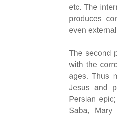
etc. The inte
produces co
even externall
The second pa
with the corr
ages. Thus m
Jesus and p
Persian epic;
Saba, Mary 