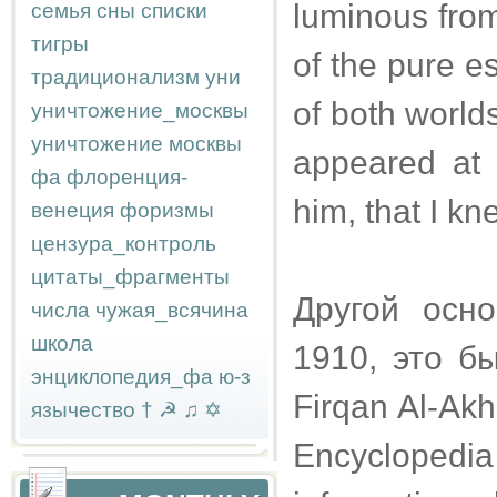
luminous from 
семья
сны
списки
тигры
of the pure e
традиционализм
уни
of both worlds
уничтожение_москвы
уничтожение москвы
appeared at 
фа
флоренция-
him, that I k
венеция
форизмы
цензура_контроль
цитаты_фрагменты
Другой осн
числа
чужая_всячина
школа
1910, это б
энциклопедия_фа
ю-з
Firqan Al-Akh
язычество
†
☭
♫
✡
Encyclopedi