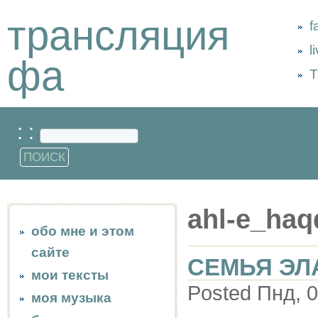
трансляция
f
l
фа
Т
: :
ahl-e_haq
обо мне и этом
сайте
СЕМЬЯ ЭЛ
мои тексты
Posted Пнд, 0
моя музыка