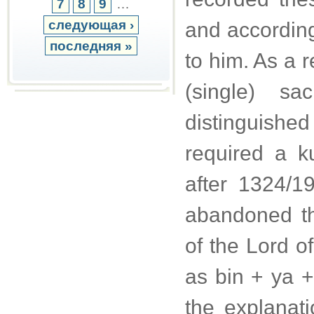
7
8
9
…
следующая ›
and according
последняя »
to him. As a 
(single) s
distinguishe
required a k
after 1324/
abandoned t
of the Lord o
as bin + ya +
the explanat