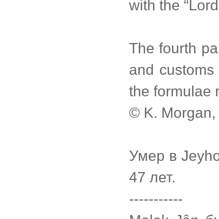
with the “Lord
The fourth par
and customs (
the formulae 
© K. Morgan,
Умер в Jeyh
47 лет.
-----------