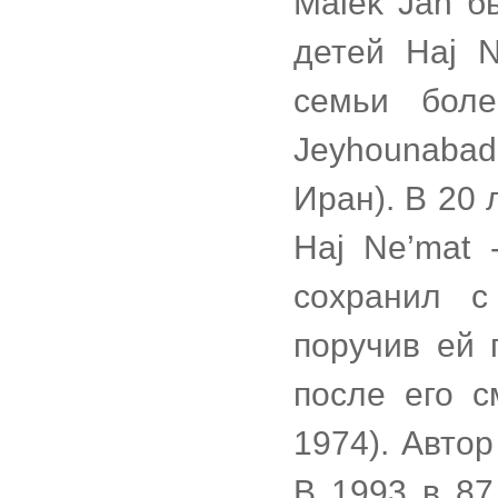
Malek Jân б
детей Haj 
семьи бол
Jeyhounaba
Иран). В 20
Haj Ne’mat 
сохранил с
поручив ей 
после его с
1974). Автор
В 1993 в 87