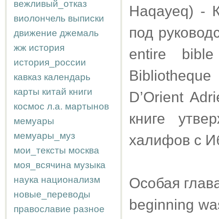
вежливый_отказ
Haqayeq) - 
виолончель
выписки
под руковод
движение
джемаль
жж
история
entire bib
история_россии
Bibliotheque
кавказ
календарь
карты
китай
книги
D’Orient Adr
космос
л.а.
мартынов
книге утве
мемуары
мемуары_муз
халифов с И
мои_тексты
москва
моя_всячина
музыка
наука
национализм
Особая глав
новые_переводы
beginning was
православие
разное