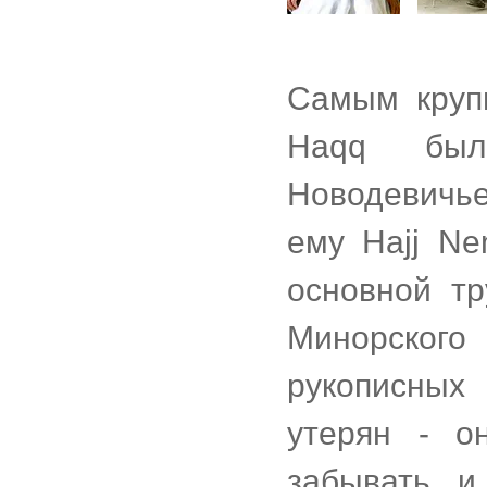
Самым круп
Haqq был
Новодевичь
ему Hajj Ne
основной тр
Минорског
рукописных 
утерян - о
забывать и