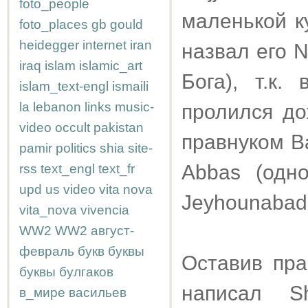
foto_people
маленькой к
foto_places
gb
gould
heidegger
internet
iran
назвал его N
iraq
islam
islamic_art
Бога), т.к
islam_text-engl
ismaili
la
lebanon
links
music-
пролился до
video
occult
pakistan
правнуком B
pamir
politics
shia
site-
Abbas (одн
rss
text_engl
text_fr
upd
us
video
vita nova
Jeyhounabad 
vita_nova
vivencia
WW2
WW2
август-
февраль
букв
буквы
Оставив пра
буквы
булгаков
написал S
в_мире
васильев