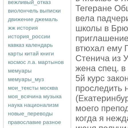
вежливый_отказ
Тегеране Об
виолончель
выписки
вела падчери
движение
джемаль
школы в Брюс
жж
история
история_россии
приглашение
кавказ
календарь
втюхал ему 
карты
китай
книги
Стенича из У
космос
л.а.
мартынов
жена спец. в
мемуары
5й курс зако
мемуары_муз
проследить н
мои_тексты
москва
моя_всячина
музыка
(Екатеринбур
наука
национализм
моего препод
новые_переводы
когда я нежд
православие
разное