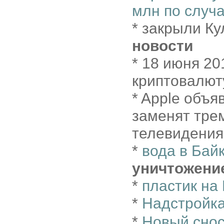
млн по случ
* закрыли Ку
новости
* 18 июня 2
криптовалют
* Apple объя
заменят тре
телевидения 
*
вода в Бай
уничтожени
*
пластик н
*
Надстройк
*
Новый снос