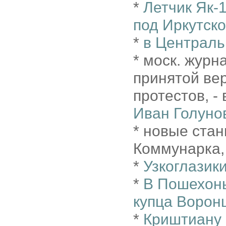
*
Летчик Як-
под Иркутск
*
в Централь
* моск. журн
принятой ве
протестов, - 
Иван Голуно
* новые стан
Коммунарка,
*
Узкоглазик
*
В Пошехонь
купца Воронц
*
Криштиану 