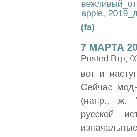
вежливый_от
apple
,
2019_
(fa)
7 МАРТА 2
Posted Втр, 0
вот и наступ
Сейчас мод
(напр., ж.
русской ис
изначаль