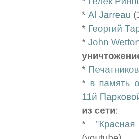
*
Гелек Ринп
*
Al Jarreau
(
*
Георгий Та
*
John Wetto
уничтожени
*
Печатников
*
в память 
11й Парково
из сети
:
*
"Красна
(youtube)