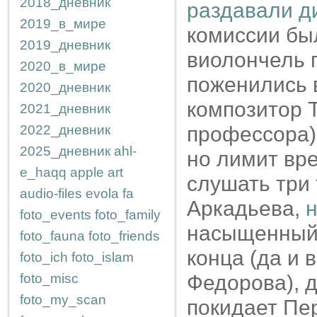
2018_дневник
раздавали д
2019_в_мире
комиссии был
2019_дневник
виолончель п
2020_в_мире
поженились 
2020_дневник
композитор 
2021_дневник
2022_дневник
профессора);
2025_дневник
ahl-
но лимит вр
e_haqq
apple
art
слушать три 
audio-files
evola
fa
Аркадьева,
н
foto_events
foto_family
насыщенный 
foto_fauna
foto_friends
конца (да и 
foto_ich
foto_islam
foto_misc
Федорова), д
foto_my_scan
покидает Пе