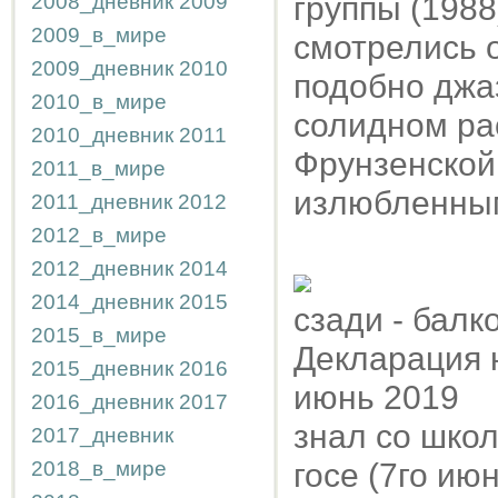
2008_дневник
2009
группы (1988
2009_в_мире
смотрелись о
2009_дневник
2010
подобно джа
2010_в_мире
солидном ра
2010_дневник
2011
Фрунзенской,
2011_в_мире
излюбленным
2011_дневник
2012
2012_в_мире
2012_дневник
2014
2014_дневник
2015
сзади - балк
2015_в_мире
Декларация 
2015_дневник
2016
июнь 2019
2016_дневник
2017
знал со школ
2017_дневник
2018_в_мире
госе (7го ию