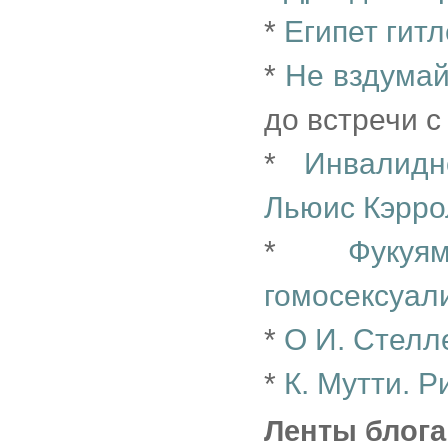
*
Египет гит
*
Не вздумай
до встречи 
*
Инвалидн
Льюис Кэрро
*
Фукуя
гомосексуал
*
О И. Стелл
*
К. Мутти. 
Ленты блога