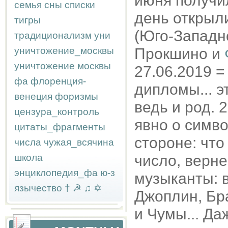
июня получил
семья
сны
списки
день открыл
тигры
(Юго-Западн
традиционализм
уни
уничтожение_москвы
Прокшино и
уничтожение москвы
27.06.2019 =
фа
флоренция-
дипломы... э
венеция
форизмы
ведь и род. 2
цензура_контроль
явно о симво
цитаты_фрагменты
стороне: что
числа
чужая_всячина
школа
число, верне
энциклопедия_фа
ю-з
музыканты: 
язычество
†
☭
♫
✡
Джоплин, Бр
и Чумы... Даж