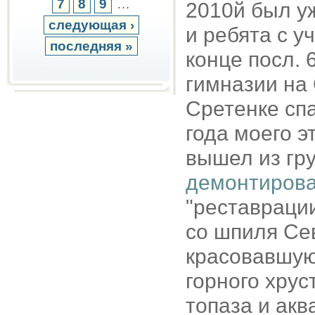
7
8
9
…
2010й был у
следующая ›
и ребята с у
последняя »
конце посл. 
гимназии на 
Сретенке сп
года моего э
вышел из гру
демонтиров
"реставрации
со шпиля Сев
красовавшуюс
горного хрус
топаза и акв