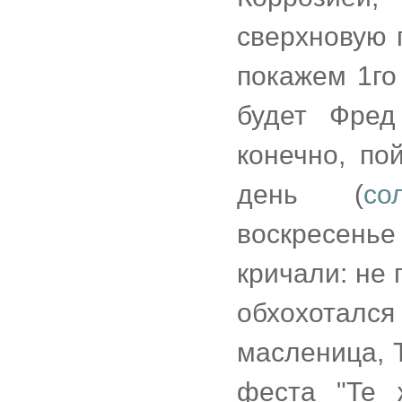
сверхновую п
покажем 1го
будет Фред
конечно, по
день (
со
воскресень
кричали: не
обхохотался
масленица, 
феста "Те 