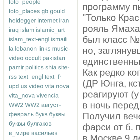
foto_people
программу пь
foto_places
gb
gould
"Только Крас
heidegger
internet
iran
рояль Ямаха 
iraq
islam
islamic_art
был класс №1
islam_text-engl
ismaili
la
lebanon
links
music-
но, заглянув
video
occult
pakistan
единственны
pamir
politics
shia
site-
Как редко ко
rss
text_engl
text_fr
(ДР Юнга, кс
upd
us
video
vita nova
реагируют (у
vita_nova
vivencia
в ночь перед
WW2
WW2
август-
февраль
букв
буквы
Получил веч
буквы
булгаков
фарси от б. 
в_мире
васильев
в Москве 9 л