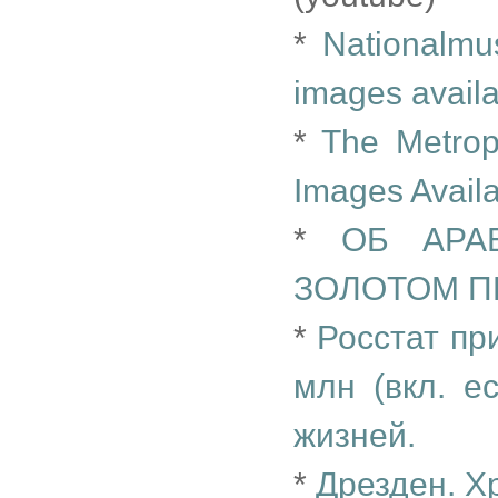
*
Nationalmu
images availa
*
The Metrop
Images Availa
*
ОБ АРА
ЗОЛОТОМ П
*
Росстат пр
млн (вкл. е
жизней.
*
Дрезден. Х