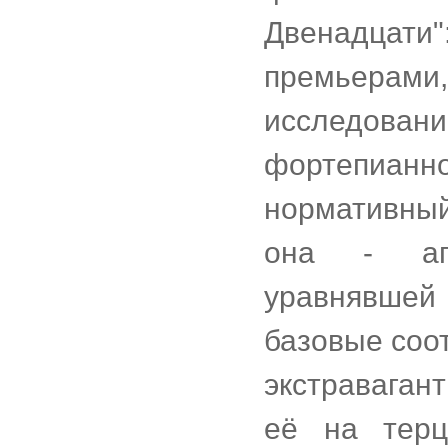
Двенадцати"
премьерами
исследован
фортепиан
нормативный
она - апо
уравнявшей 
базовые соо
экстравага
её на терц