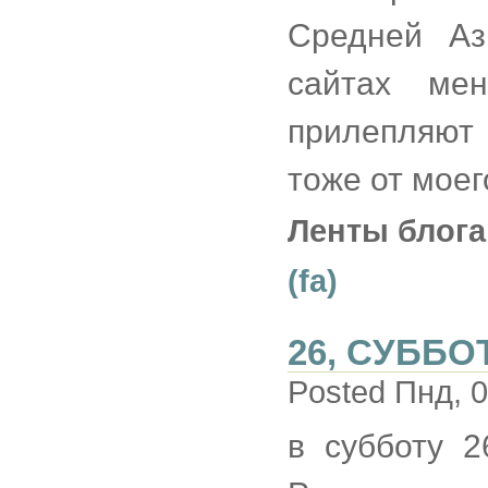
Средней Аз
сайтах ме
прилепляют
тоже от моег
Ленты блога
(fa)
26, СУББО
Posted Пнд, 0
в субботу 2