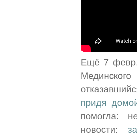
Ещё 7 февр.
Мединского 
отказавший
придя домо
помогла: н
новости:
з