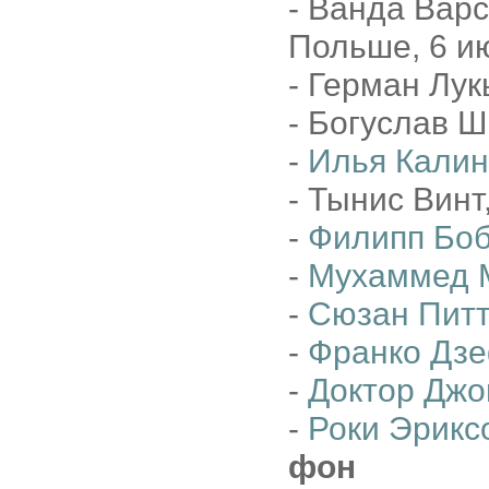
- Ванда Варс
Польше, 6 и
- Герман Лук
- Богуслав 
-
Илья Калин
- Тынис Винт
-
Филипп Боб
-
Мухаммед 
-
Сюзан Питт
-
Франко Дз
-
Доктор Джо
-
Роки Эрикс
фон