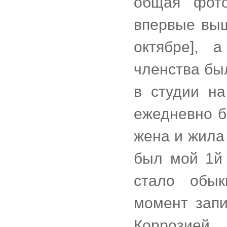
общая фото
впервые выш
октябре], 
членства бы
в студии на
ежедневно б
жена и жила б
был мой 1й 
стало обык
момент запи
Коррозией