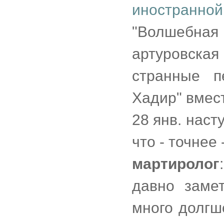
иностранн
"Волшебная
артуровская
странные п
Хадир" вмест
28 янв. наст
что - точнее 
мартиролог
:
давно заме
много долгш