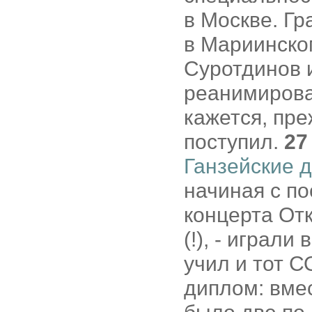
в Москве. Гр
в Мариинском
Суротдинов и
реанимирова
кажется, пре
поступил.
27
Ганзейские 
начиная с по
концерта От
(!), - играл
учил и тот С
диплом: вме