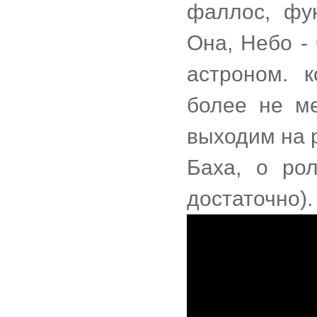
фаллос, фун
Она, Небо - 
астроном. 
более не м
выходим на 
Баха, о ро
достаточно).