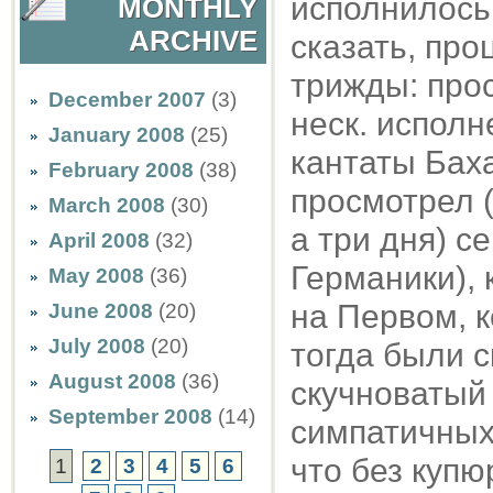
исполнилось
MONTHLY
ARCHIVE
сказать, про
трижды: про
December 2007
(3)
неск. исполн
January 2008
(25)
кантаты Баха
February 2008
(38)
просмотрел (
March 2008
(30)
а три дня) с
April 2008
(32)
Германики), 
May 2008
(36)
на Первом, к
June 2008
(20)
July 2008
(20)
тогда были с
August 2008
(36)
скучноватый 
September 2008
(14)
симпатичных 
что без купю
1
2
3
4
5
6