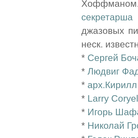
Хоффманом. 
секретарша
джазовых пи
неск. извест
*
Сергей Боч
*
Людвиг Фа
*
арх.Кирилл
*
Larry Coryel
*
Игорь Шаф
*
Николай Г