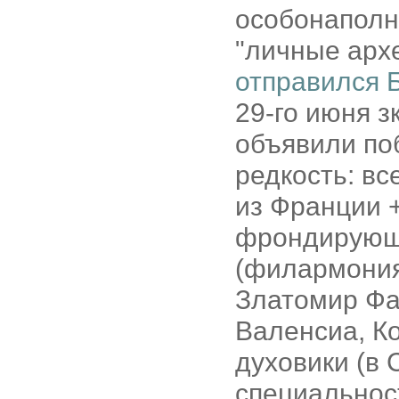
особонаполн
"личные арх
отправился 
29-го июня з
объявили по
редкость: все
из Франции 
фрондирующ
(филармония
Златомир Фан
Валенсиа, К
духовики (в 
специальнос