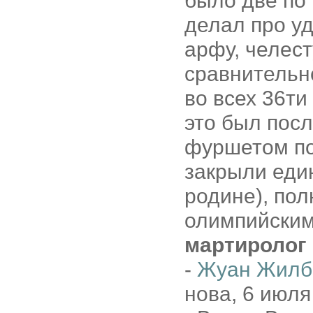
было две по 
делал про уд
арфу, челест
сравнительн
во всех 36ти
это был посл
фуршетом по
закрыли един
родине), по
олимпийским
мартиролог
-
Жуан Жилб
нова, 6 июля