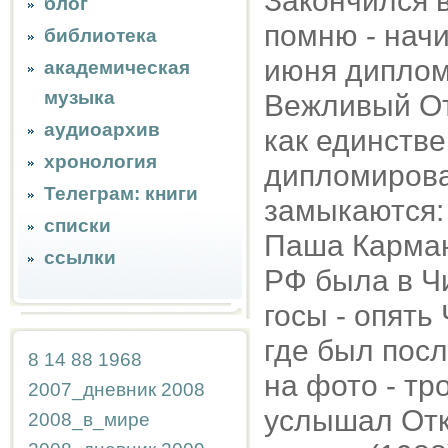
Закончился 
блог
помню - начи
библиотека
июня диплом 
академическая
музыка
Вежливый От
аудиоархив
как единстве
хронология
дипломирова
Телеграм: книги
замыкаются:
списки
Паша Карман
ссылки
РФ была в Чи
госы - опять
где был посл
8
14
88
1968
на фото - тр
2007_дневник
2008
услышал Отк
2008_в_мире