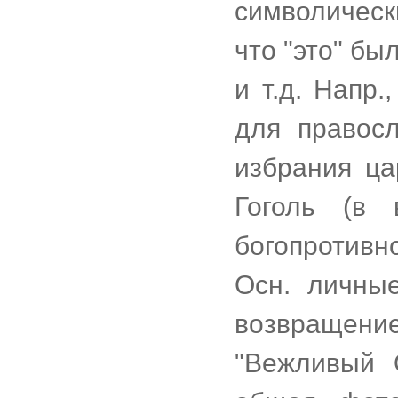
символическ
что "это" бы
и т.д. Напр.
для правосл
избрания ц
Гоголь (в 
богопротивно
Осн. личны
возвращени
"Вежливый 