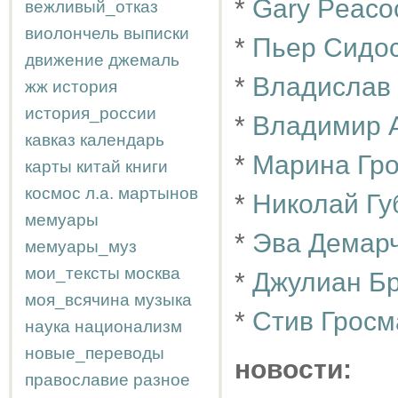
*
Gary Peaco
вежливый_отказ
виолончель
выписки
*
Пьер Сидо
движение
джемаль
*
Владислав
жж
история
история_россии
*
Владимир 
кавказ
календарь
*
Марина Гр
карты
китай
книги
космос
л.а.
мартынов
*
Николай Гу
мемуары
*
Эва Демар
мемуары_муз
мои_тексты
москва
*
Джулиан Б
моя_всячина
музыка
*
Стив Гросм
наука
национализм
новые_переводы
новости:
православие
разное