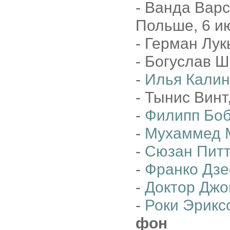
- Ванда Варс
Польше, 6 и
- Герман Лук
- Богуслав 
-
Илья Калин
- Тынис Винт
-
Филипп Боб
-
Мухаммед 
-
Сюзан Питт
-
Франко Дз
-
Доктор Джо
-
Роки Эрикс
фон