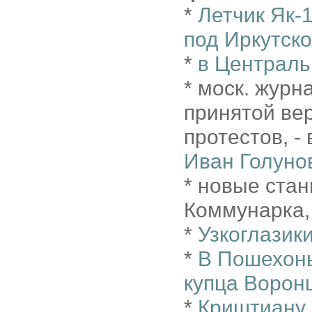
*
Летчик Як-
под Иркутск
*
в Централь
* моск. журн
принятой ве
протестов, - 
Иван Голуно
* новые стан
Коммунарка,
*
Узкоглазик
*
В Пошехонь
купца Воронц
*
Криштиану 