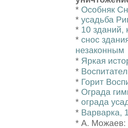
*
Особняк С
*
усадьба Ри
*
10 зданий,
*
снос здани
незаконным
*
Яркая исто
*
Воспитател
*
Горит Восп
*
Ограда гим
*
ограда уса
*
Варварка, 
* А. Можаев: