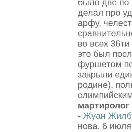
было две по 
делал про уд
арфу, челест
сравнительн
во всех 36ти
это был посл
фуршетом по
закрыли един
родине), по
олимпийским
мартиролог
-
Жуан Жилб
нова, 6 июля