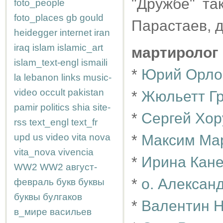
"Дружбе" та
foto_people
foto_places
gb
gould
Парастаев, д
heidegger
internet
iran
iraq
islam
islamic_art
мартиролог
islam_text-engl
ismaili
*
Юрий Орло
la
lebanon
links
music-
video
occult
pakistan
*
Жюльетт Г
pamir
politics
shia
site-
*
Сергей Хо
rss
text_engl
text_fr
upd
us
video
vita nova
*
Максим Ма
vita_nova
vivencia
*
Ирина Кан
WW2
WW2
август-
*
о. Алексан
февраль
букв
буквы
буквы
булгаков
*
Валентин 
в_мире
васильев