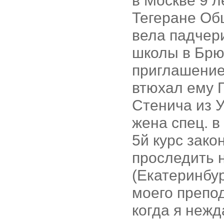
в Москве 9 л
Тегеране Об
вела падчери
школы в Брюс
приглашение
втюхал ему 
Стенича из У
жена спец. в
5й курс зако
проследить н
(Екатеринбур
моего препод
когда я нежд