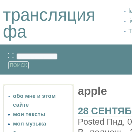
трансляция
f
l
фа
Т
: :
apple
обо мне и этом
сайте
28 СЕНТЯБ
мои тексты
Posted Пнд, 0
моя музыка