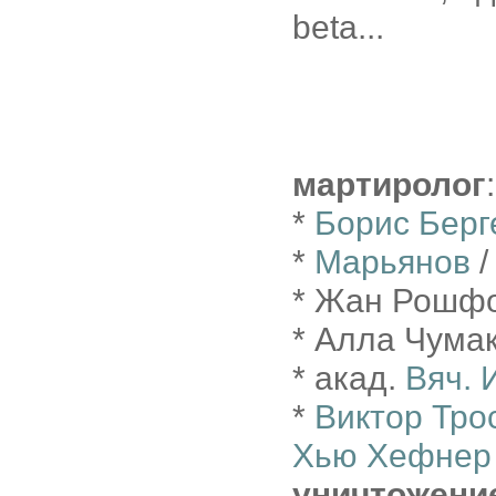
beta...
мартиролог
:
*
Борис Берг
*
Марьянов
/
* Жан Рошфор
* Алла Чумак 
* акад.
Вяч. 
*
Виктор Тро
Хью Хефнер
уничтожени