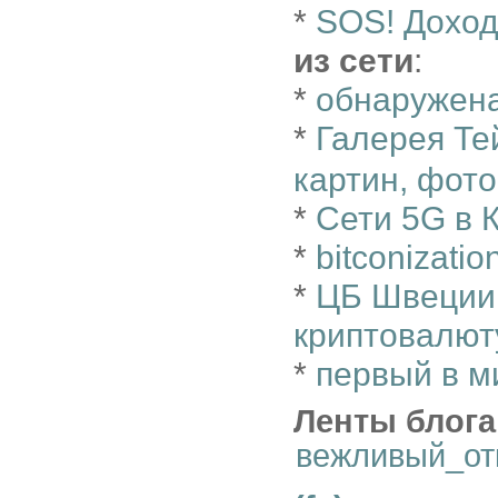
*
SOS! Доход
из сети
:
*
обнаружен
*
Галерея Те
картин, фото
*
Сети 5G в 
*
bitconizatio
*
ЦБ Швеции 
криптовалют
*
первый в м
Ленты блога
вежливый_от