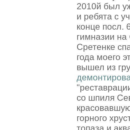
2010й был у
и ребята с у
конце посл. 
гимназии на 
Сретенке сп
года моего э
вышел из гру
демонтиров
"реставрации
со шпиля Сев
красовавшуюс
горного хрус
топаза и акв