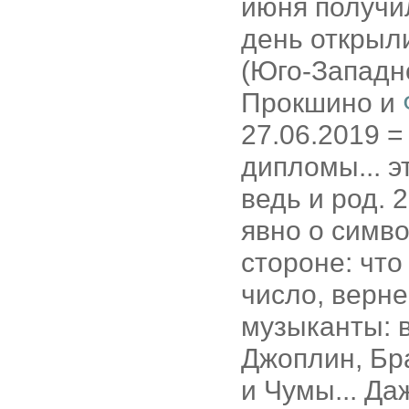
июня получил
день открыл
(Юго-Западн
Прокшино и
27.06.2019 =
дипломы... э
ведь и род. 2
явно о симво
стороне: что
число, верне
музыканты: 
Джоплин, Бр
и Чумы... Даж