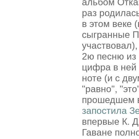
альбом Отказ
раз родилась
в этом веке 
сыгранные Па
участвовал),
2ю песню из
цифра в ней 
ноте (и с дв
"равно", "это
прошедшем в
запостила З
впервые К. Д
Гаване полно