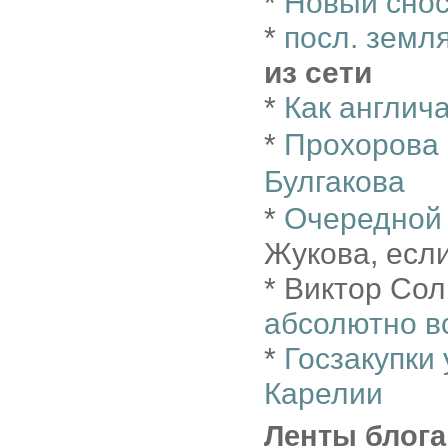
*
Новый снос
*
посл. земл
из сети
*
Как англич
*
Прохорова 
Булгакова
*
Очередной 
Жукова, если
* Виктор Сол
абсолютно в
*
Госзакупки
Карелии
Ленты блога