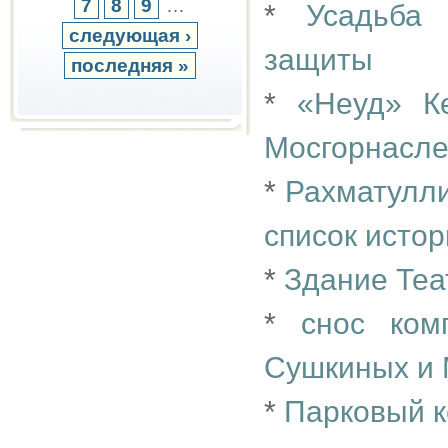
7
8
9
…
*
Усадьба
следующая ›
защиты
последняя »
*
«Неуд» К
Мосгорнасл
*
Рахматулли
список истор
*
Здание Теа
*
снос ком
Сушкиных и 
*
Парковый к