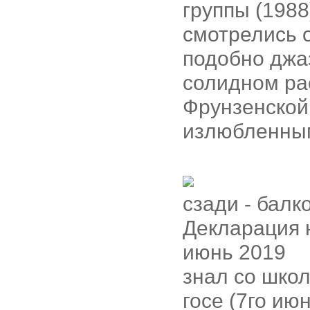
группы (1988
смотрелись о
подобно джа
солидном ра
Фрунзенской,
излюбленным
сзади - балк
Декларация 
июнь 2019
знал со школ
госе (7го ию