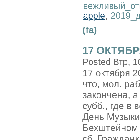
вежливый_от
apple
,
2019_
(fa)
17 ОКТЯБР
Posted Втр, 1
17 октября 2
что, мол, ра
закончена, а
субб., где в 
День Музыки
Бехштейном 
сб. Гражданк