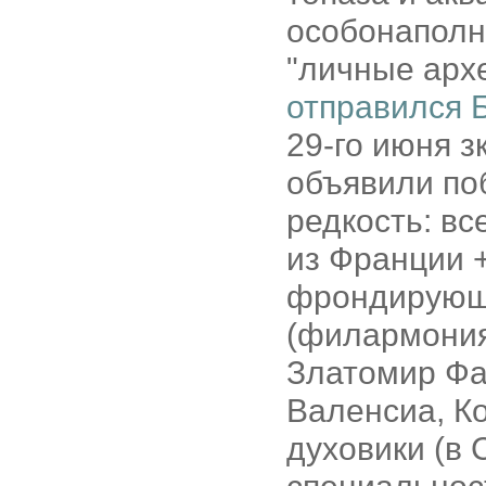
особонаполн
"личные арх
отправился 
29-го июня з
объявили по
редкость: все
из Франции 
фрондирующ
(филармония
Златомир Фан
Валенсиа, К
духовики (в 