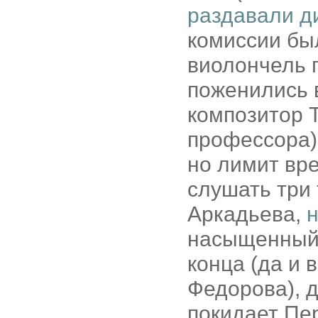
раздавали д
комиссии был
виолончель п
поженились 
композитор 
профессора);
но лимит вр
слушать три 
Аркадьева,
н
насыщенный 
конца (да и 
Федорова), д
покидает Пе