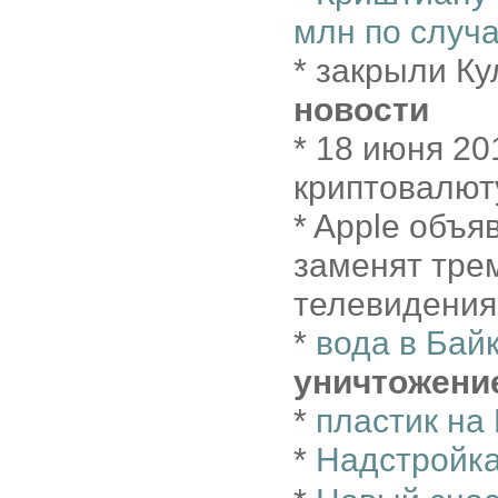
млн по случ
* закрыли Ку
новости
* 18 июня 2
криптовалют
* Apple объя
заменят тре
телевидения 
*
вода в Бай
уничтожени
*
пластик н
*
Надстройк