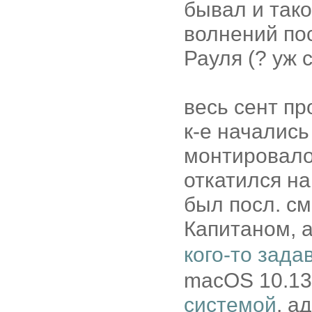
бывал и тако
волнений по
Рауля (? уж 
весь сент п
к-е начались 
монтировалос
откатился на
был посл. см
Капитаном, а
кого-то зада
macOS 10.13 
системой
, а