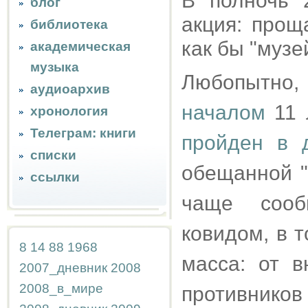
В полночь 
блог
акция: прощ
библиотека
как бы "муз
академическая
музыка
Любопытно,
аудиоархив
началом
11 л
хронология
Телеграм: книги
пройден в 
списки
обещанной "
ссылки
чаще сооб
ковидом, в 
8
14
88
1968
масса: от в
2007_дневник
2008
2008_в_мире
противников