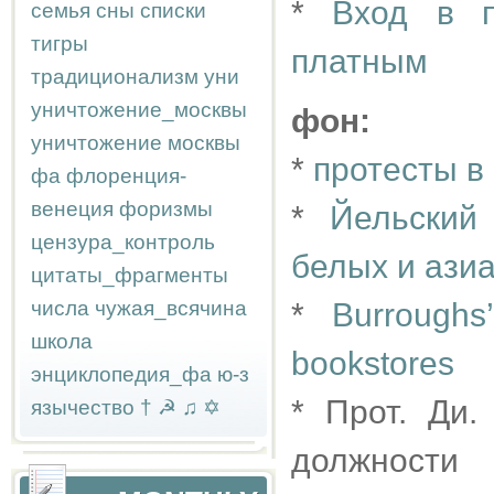
*
Вход в п
семья
сны
списки
тигры
платным
традиционализм
уни
уничтожение_москвы
фон:
уничтожение москвы
*
протесты в
фа
флоренция-
венеция
форизмы
*
Йельский
цензура_контроль
белых и ази
цитаты_фрагменты
числа
чужая_всячина
*
Burroughs
школа
bookstores
энциклопедия_фа
ю-з
* Прот. Ди.
язычество
†
☭
♫
✡
должности 