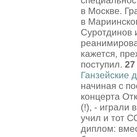
специальнос
в Москве. Гр
в Мариинском
Суротдинов и
реанимирова
кажется, пре
поступил.
27
Ганзейские 
начиная с по
концерта От
(!), - играл
учил и тот С
диплом: вме