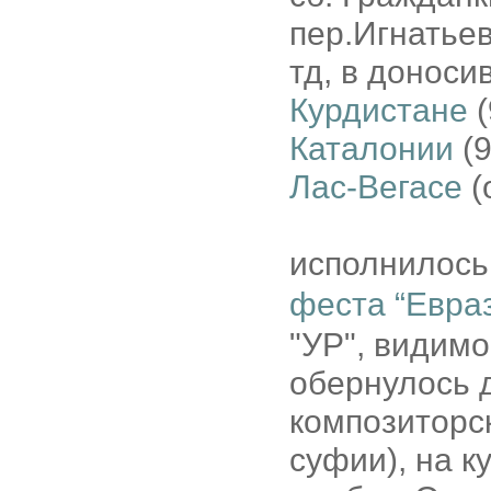
пер.Игнатье
тд, в донос
Курдистане
(
Каталонии
(9
Лас-Вегасе
(
исполнилось 
феста “Евра
"УР", видимо
обернулось 
композиторск
суфии), на к