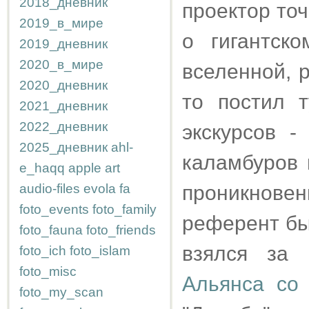
2018_дневник
проектор то
2019_в_мире
о гигантск
2019_дневник
2020_в_мире
вселенной, 
2020_дневник
то постил т
2021_дневник
2022_дневник
экскурсов -
2025_дневник
ahl-
каламбуров 
e_haqq
apple
art
audio-files
evola
fa
проникновен
foto_events
foto_family
референт бы
foto_fauna
foto_friends
взялся за
foto_ich
foto_islam
foto_misc
Альянса со
foto_my_scan