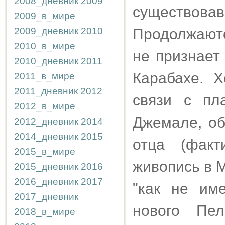
2008_дневник
2009
существова
2009_в_мире
2009_дневник
2010
Продолжаютс
2010_в_мире
не признает
2010_дневник
2011
Карабахе. Х
2011_в_мире
2011_дневник
2012
связи с пл
2012_в_мире
Джемале, об
2012_дневник
2014
2014_дневник
2015
отца (факт
2015_в_мире
живопись в 
2015_дневник
2016
2016_дневник
2017
"как не им
2017_дневник
нового Пе
2018_в_мире