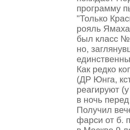
программу пь
"Только Крас
рояль Ямаха 
был класс №1
но, заглянув
единственны
Как редко ко
(ДР Юнга, кс
реагируют (у
в ночь перед
Получил веч
фарси от б. 