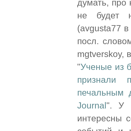
думать, про 
не будет н
(avgusta77 в
посл. слово
mgtverskoy, 
"
Ученые из 
признали 
печальным д
Journal
". У
интересны с