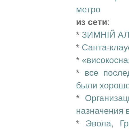
метро
из сети
:
*
ЗИМНIЙ А
*
Санта-клау
*
«високосна
*
все после
были хорошо
*
Организац
назначения 
*
Эвола, Г