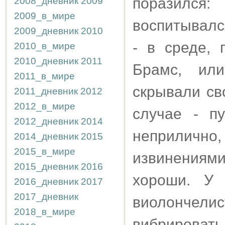
поразилс
2008_дневник
2009
2009_в_мире
воспитывался
2009_дневник
2010
- в среде, 
2010_в_мире
2010_дневник
2011
Брамс, или
2011_в_мире
скрывали св
2011_дневник
2012
2012_в_мире
случае - п
2012_дневник
2014
неприлично, 
2014_дневник
2015
2015_в_мире
извинениям
2015_дневник
2016
хороши. У
2016_дневник
2017
2017_дневник
виолончел
2018_в_мире
вибрирова