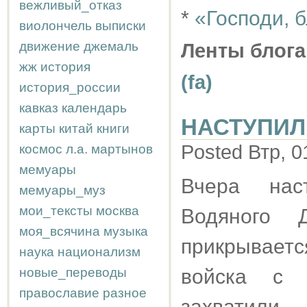
вежливый_отказ
*
«Господи, 
виолончель
выписки
движение
джемаль
Ленты блога
жж
история
(fa)
история_россии
кавказ
календарь
НАСТУПИЛ
карты
китай
книги
Posted Втр, 0
космос
л.а.
мартынов
мемуары
Вчера нас
мемуары_муз
мои_тексты
москва
Водяного 
моя_всячина
музыка
прикрывает
наука
национализм
новые_переводы
войска с 
православие
разное
захватили