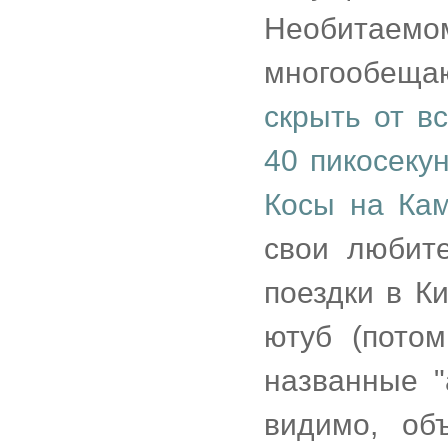
Необита
многообещ
скрыть от в
40 пикосекун
Косы на Ка
свои любит
поездки в К
ютуб (потом
названные "
видимо, об