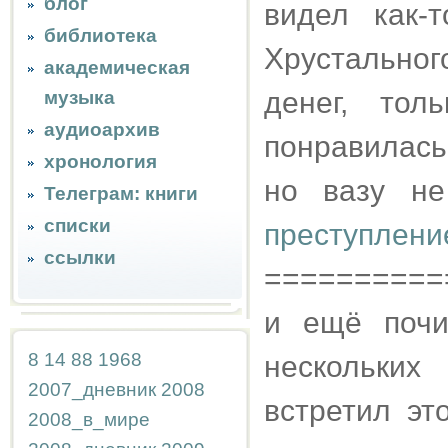
блог
видел как-
библиотека
Хрустальног
академическая
денег, тол
музыка
аудиоархив
понравилась
хронология
но вазу не
Телеграм: книги
списки
преступление
ссылки
==========
и ещё почи
8
14
88
1968
нескольки
2007_дневник
2008
встретил эт
2008_в_мире