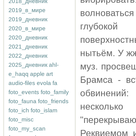
2018_дневник
2019_в_мире
волноваться
2019_дневник
глубоко
2020_в_мире
2020_дневник
поверхност
2021_дневник
нытьём. У ж
2022_дневник
муз. просве
2025_дневник
ahl-
e_haqq
apple
art
Брамса - вс
audio-files
evola
fa
обвинений:
foto_events
foto_family
foto_fauna
foto_friends
нескольк
foto_ich
foto_islam
"перекрыва
foto_misc
foto_my_scan
Реквиемом 