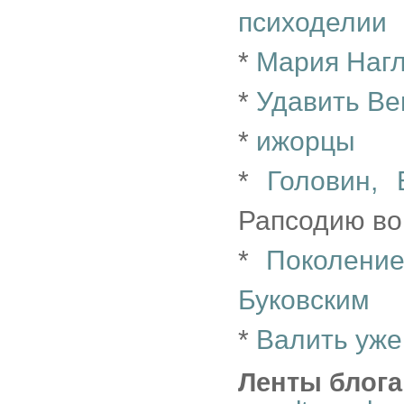
психоделии
*
Мария Нагл
*
Удавить Ве
*
ижорцы
*
Головин,
Рапсодию во
*
Поколение
Буковским
*
Валить уже
Ленты блога