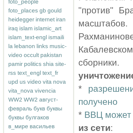
foto_people
"против" Бр
foto_places
gb
gould
heidegger
internet
iran
масштабов.
iraq
islam
islamic_art
Рахманинове
islam_text-engl
ismaili
la
lebanon
links
music-
Кабалевско
video
occult
pakistan
сборники.
pamir
politics
shia
site-
rss
text_engl
text_fr
уничтожени
upd
us
video
vita nova
*
разрешен
vita_nova
vivencia
WW2
WW2
август-
получено
февраль
букв
буквы
*
ВВЦ может 
буквы
булгаков
из сети
:
в_мире
васильев