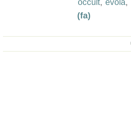
occult
,
evola
,
(fa)