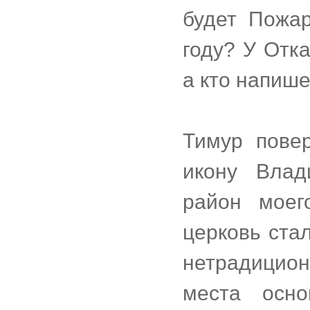
будет Пожар
году? У Отк
а кто напише
Тимур повер
икону Влад
район моего
церковь ста
нетрадицио
места осно