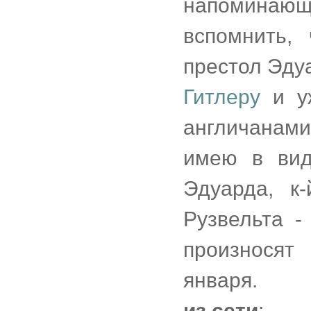
напоминаю
вспомнить,
престол Эдуа
Гитлеру
и уж
англичанам
имею в вид
Эдуарда, к
Рузвельта 
произносят
января.
из сети
: