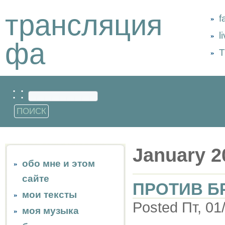
трансляция
f
l
фа
Т
: :
January 2
обо мне и этом
сайте
ПРОТИВ Б
мои тексты
Posted Пт, 01
моя музыка