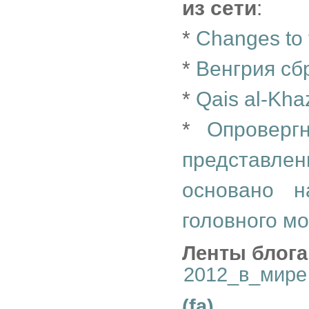
из сети
:
*
Changes to 
*
Венгрия сб
*
Qais al-Kha
*
Опроверг
представле
основано н
головного мо
Ленты блога
2012_в_мире
(fa)