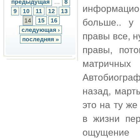
предыдущая
…
8
информацио
9
10
11
12
13
14
15
16
больше.. у
следующая ›
правы все, н
последняя »
правы, пото
матричных
Автобиогра
назад, март
это на ту ж
в жизни пе
ощущение д