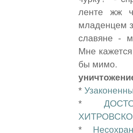
ленте жж 
младенцем з
славяне - м
Мне кажется
бы мимо.
уничтожени
*
Узаконенны
*
ДОС
ХИТРОВСК
*
Несохра