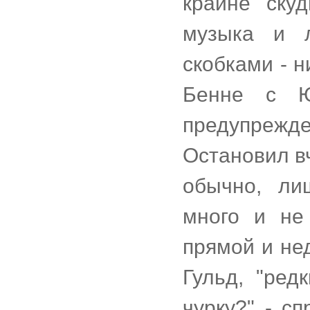
крайне ску
музыка и л
скобками - 
Бенне с Ю
предупрежд
Остановил вч
обычно, ли
много и не
прямой и нед
Гульд, "ред
чурку?" - с