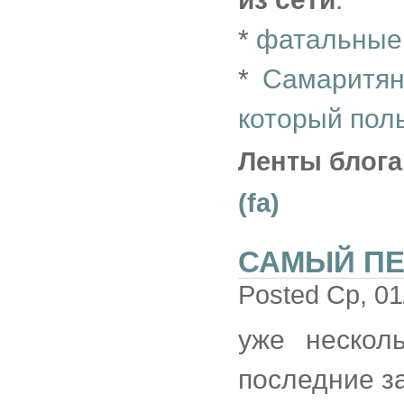
*
фатальные
*
Самаритян
который пол
Ленты блога
(fa)
САМЫЙ П
Posted Ср, 01
уже нескол
последние з