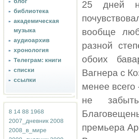
блог
25 дней 
библиотека
почувствов
академическая
вообще люб
музыка
аудиоархив
разной степ
хронология
обоих бава
Телеграм: книги
списки
Вагнера с Ко
ссылки
менее всего 
не забыт
8
14
88
1968
Благовещен
2007_дневник
2008
премьера Ар
2008_в_мире