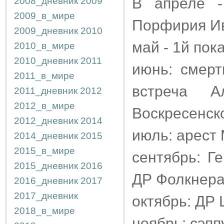
В апреле -
2008_дневник
2009
2009_в_мире
Порфирия Ив
2009_дневник
2010
май - 1й пок
2010_в_мире
2010_дневник
2011
июнь: смер
2011_в_мире
встреча А
2011_дневник
2012
2012_в_мире
Воскресенско
2012_дневник
2014
июль: арест 
2014_дневник
2015
2015_в_мире
сентябрь: Ге
2015_дневник
2016
ДР Фолкнера
2016_дневник
2017
2017_дневник
октябрь: ДР 
2018_в_мире
ноябрь: сэп