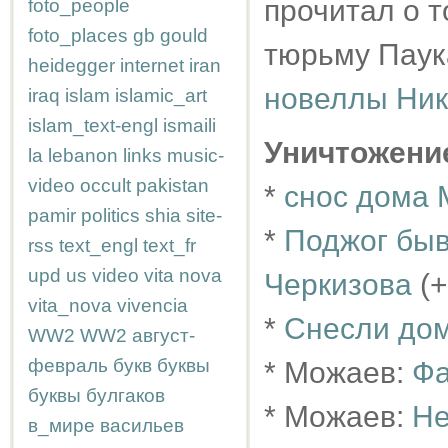
прочитал о т
foto_people
foto_places
gb
gould
тюрьму Паука
heidegger
internet
iran
новеллы Ник
iraq
islam
islamic_art
islam_text-engl
ismaili
Уничтожени
la
lebanon
links
music-
video
occult
pakistan
*
снос дома 
pamir
politics
shia
site-
*
Поджог быв
rss
text_engl
text_fr
upd
us
video
vita nova
Черкизова
(+
vita_nova
vivencia
*
Снесли дом
WW2
WW2
август-
февраль
букв
буквы
* Можаев:
Фа
буквы
булгаков
* Можаев:
Не
в_мире
васильев