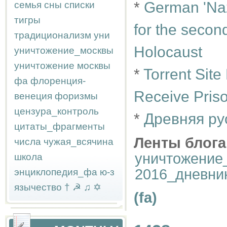
*
German 'Naz
семья
сны
списки
тигры
for the second
традиционализм
уни
Holocaust
уничтожение_москвы
уничтожение москвы
*
Torrent Sit
фа
флоренция-
Receive Pris
венеция
форизмы
цензура_контроль
*
Древняя ру
цитаты_фрагменты
Ленты блога
числа
чужая_всячина
уничтожение
школа
2016_дневни
энциклопедия_фа
ю-з
язычество
†
☭
♫
✡
(fa)