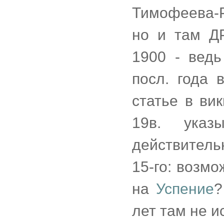
Тимофеева-Р
но и там ДР
1900 - ведь
посл. года 
статье в ви
19в. указ
действитель
15-го: возмо
на
Успение
?
лет там не и