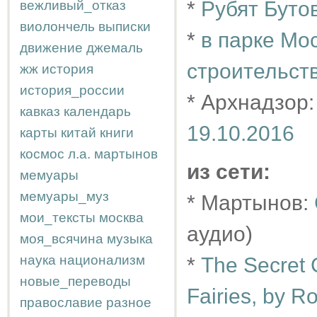
*
Рубят Буто
вежливый_отказ
виолончель
выписки
*
в парке Мо
движение
джемаль
строительст
жж
история
история_россии
* Архнадзор
кавказ
календарь
19.10.2016
карты
китай
книги
космос
л.а.
мартынов
из сети:
мемуары
мемуары_муз
* Мартынов:
мои_тексты
москва
аудио)
моя_всячина
музыка
наука
национализм
*
The Secret 
новые_переводы
Fairies, by R
православие
разное