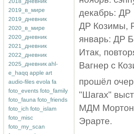
2018_дневник
2019_в_мире
декабрь: ДР 
2019_дневник
ДР Козимы, Р
2020_в_мире
2020_дневник
январь: ДР Б
2021_дневник
Итак, повто
2022_дневник
Вагнер с Коз
2025_дневник
ahl-
e_haqq
apple
art
прошёл очере
audio-files
evola
fa
foto_events
foto_family
"Шагах" выст
foto_fauna
foto_friends
МДМ Мортона
foto_ich
foto_islam
foto_misc
Эрарте.
foto_my_scan