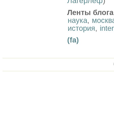
Лагерлёф
)
Ленты блога
наука
,
москв
история
,
inte
(fa)