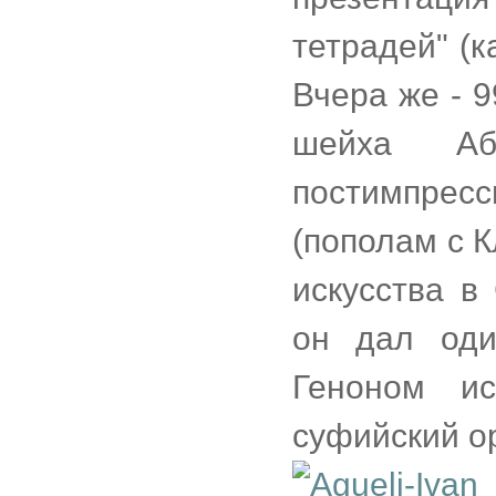
тетрадей" (к
Вчера же - 
шейха Аб
постимпрес
(пополам с К
искусства в
он дал оди
Геноном и
суфийский ор