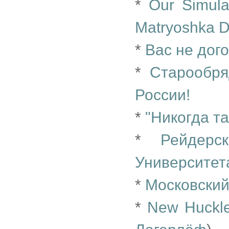
*
Our Simula
Matryoshka Do
*
Вас не дого
*
Старообря
России!
*
"Никогда та
*
Рейдерс
Университет
*
Московски
*
New Huckleb