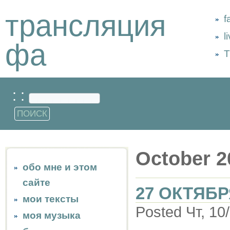
трансляция
f
l
фа
Т
: :
October 2
обо мне и этом
сайте
27 ОКТЯБР
мои тексты
Posted Чт, 10
моя музыка