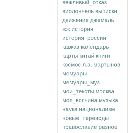
вежливый_отказ
виолончель
выписки
движение
джемаль
жж
история
история_россии
кавказ
календарь
карты
китай
книги
космос
л.а.
мартынов
мемуары
мемуары_муз
мои_тексты
москва
моя_всячина
музыка
наука
национализм
новые_переводы
православие
разное