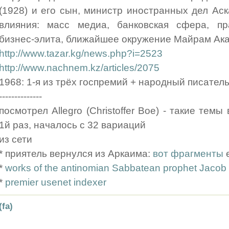
(1928) и его сын, министр иностранных дел Ас
влияния: масс медиа, банковская сфера, пр
бизнес-элита, ближайшее окружение Майрам Ака
http://www.tazar.kg/news.php?i=2523
http://www.nachnem.kz/articles/2075
1968: 1-я из трёх госпремий + народный писател
--------------
посмотрел Allegro (Christoffer Boe) - такие тем
1й раз, началось с 32 вариаций
из сети
* приятель вернулся из Аркаима:
вот фрагменты
е
*
works of the antinomian Sabbatean prophet Jacob
*
premier usenet indexer
(fa)