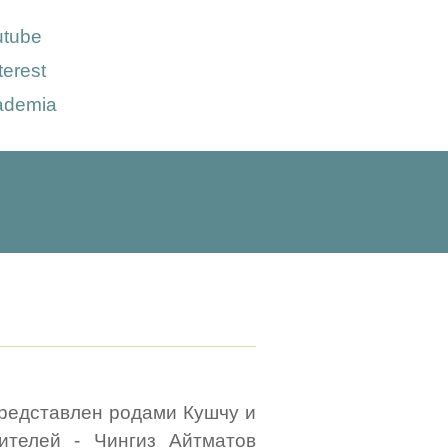
utube
terest
ademia
 представлен родами Кушчу и
ителей - Чингиз Айтматов