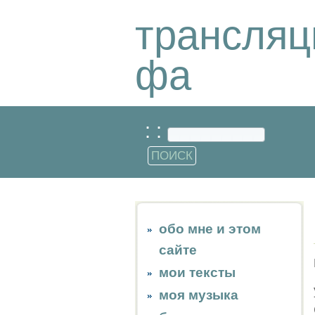
трансляц
фа
: :
обо мне и этом
сайте
мои тексты
моя музыка