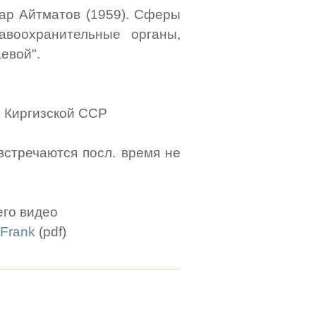
кар Айтматов (1959). Сферы
авоохранительные органы,
евой".
ь Киргизской ССР
ы встречаются посл. время не
го видео
 Frank
(pdf)