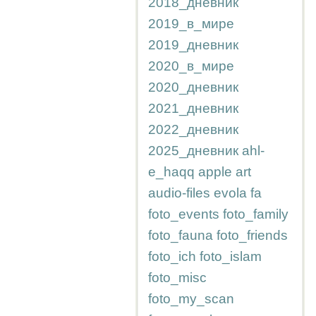
2018_дневник
2019_в_мире
2019_дневник
2020_в_мире
2020_дневник
2021_дневник
2022_дневник
2025_дневник
ahl-
e_haqq
apple
art
audio-files
evola
fa
foto_events
foto_family
foto_fauna
foto_friends
foto_ich
foto_islam
foto_misc
foto_my_scan