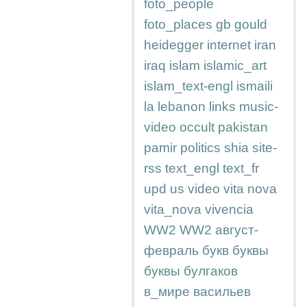
foto_people
foto_places
gb
gould
heidegger
internet
iran
iraq
islam
islamic_art
islam_text-engl
ismaili
la
lebanon
links
music-
video
occult
pakistan
pamir
politics
shia
site-
rss
text_engl
text_fr
upd
us
video
vita nova
vita_nova
vivencia
WW2
WW2
август-
февраль
букв
буквы
буквы
булгаков
в_мире
васильев