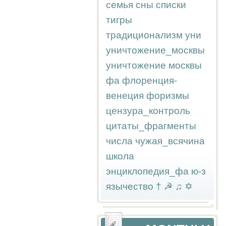
семья
сны
списки
тигры
традиционализм
уни
уничтожение_москвы
уничтожение москвы
фа
флоренция-
венеция
форизмы
цензура_контроль
цитаты_фрагменты
числа
чужая_всячина
школа
энциклопедия_фа
ю-з
язычество
†
☭
♫
✡