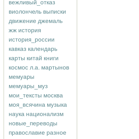
вежливый_отказ
виолончель
выписки
движение
джемаль
жж
история
история_россии
кавказ
календарь
карты
китай
книги
космос
л.а.
мартынов
мемуары
мемуары_муз
мои_тексты
москва
моя_всячина
музыка
наука
национализм
новые_переводы
православие
разное