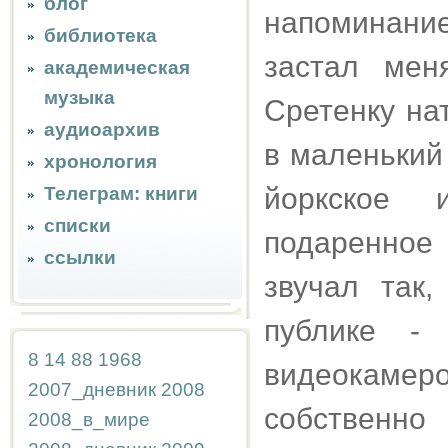
блог
напоминани
библиотека
застал мен
академическая
музыка
Сретенку на
аудиоархив
в маленький
хронология
йоркское и
Телеграм: книги
списки
подаренно
ссылки
звучал так
публике -
8
14
88
1968
видеокамеро
2007_дневник
2008
собственно
2008_в_мире