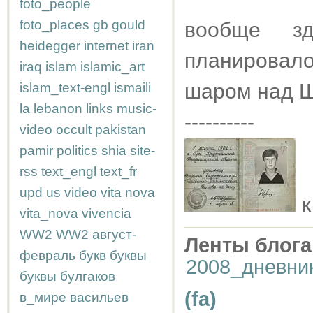
foto_people
foto_places
gb
gould
вообще з
heidegger
internet
iran
планировал
iraq
islam
islamic_art
шаром над Ш
islam_text-engl
ismaili
la
lebanon
links
music-
----------
video
occult
pakistan
pamir
politics
shia
site-
rss
text_engl
text_fr
upd
us
video
vita nova
vita_nova
vivencia
WW2
WW2
август-
Ленты блога
февраль
букв
буквы
2008_дневни
буквы
булгаков
(fa)
в_мире
васильев