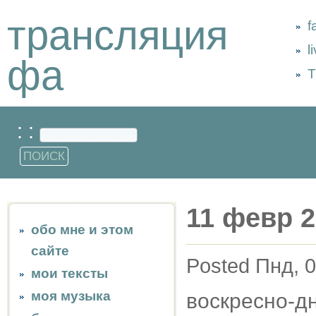
трансляция
f
l
фа
Т
: :
11 февр 
обо мне и этом
сайте
Posted Пнд, 0
мои тексты
моя музыка
воскресно-