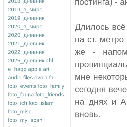
постинга) - 
2018_дневник
2019_в_мире
2019_дневник
Длилось всё
2020_в_мире
2020_дневник
на ст. метр
2021_дневник
же - напом
2022_дневник
2025_дневник
ahl-
провинциал
e_haqq
apple
art
мне некотор
audio-files
evola
fa
foto_events
foto_family
сегодня веч
foto_fauna
foto_friends
на днях и А
foto_ich
foto_islam
foto_misc
вновь.
foto_my_scan