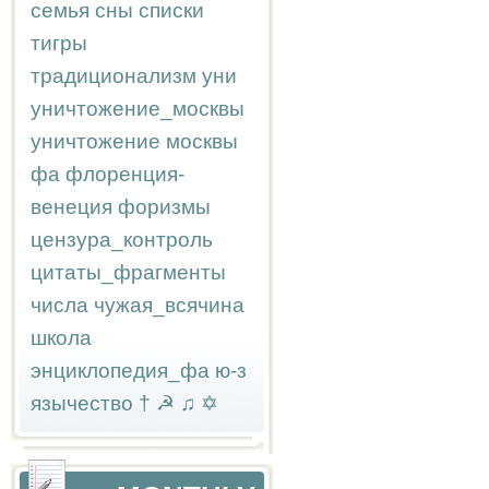
семья
сны
списки
тигры
традиционализм
уни
уничтожение_москвы
уничтожение москвы
фа
флоренция-
венеция
форизмы
цензура_контроль
цитаты_фрагменты
числа
чужая_всячина
школа
энциклопедия_фа
ю-з
язычество
†
☭
♫
✡