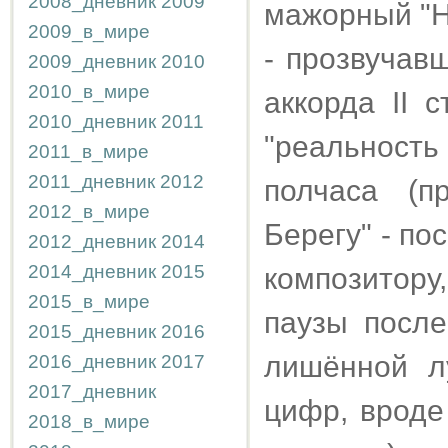
2008_дневник
2009
мажорный "Н
2009_в_мире
- прозвучав
2009_дневник
2010
2010_в_мире
аккорда II 
2010_дневник
2011
"реальность 
2011_в_мире
2011_дневник
2012
полчаса (п
2012_в_мире
Берегу" - по
2012_дневник
2014
2014_дневник
2015
композитору
2015_в_мире
паузы после
2015_дневник
2016
лишённой л
2016_дневник
2017
2017_дневник
цифр, вроде
2018_в_мире