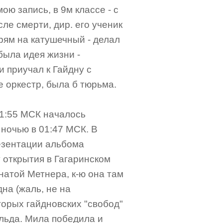
ою запись, в 9м классе - с
ле смерти, дир. его ученик
прям на катушечный - делал
была идея жизни -
и приучал к Гайдну с
е оркестр, была б тюрьма.
21:55 МСК началось
 ночью в 01:47 МСК. В
езентации альбома
 открытия в Гагаринском
сонатой Метнера, к-ю она там
на (жаль, не на
торых гайдновских "свобод"
ульда. Мила победила и