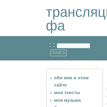
трансляц
фа
: :
обо мне и этом
сайте
мои тексты
моя музыка