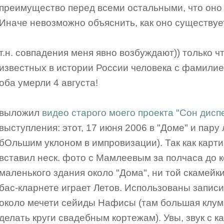
преимущество перед всеми остальными, что оно 
Иначе невозможно объяснить, как оно существуе
т.н. совпадения меня явно возбуждают)) только ч
известных в истории России человека с фамилие
оба умерли 4 августа!
выложил
видео старого моего проекта "Сон дисп
выступления: этот, 17 июня 2006 в "Доме" и пару 
бОльшим уклоном в импровизации). Так как карти
вставил неск. фото с Мамлеевым за полчаса до к
маленького здания около "Дома", ни той скамейки
бас-кларнете играет Летов. Использованы запис
около мечети сейиды Нафисы (там большая клумб
делать круги свадебным кортежам). Увы, звук с к