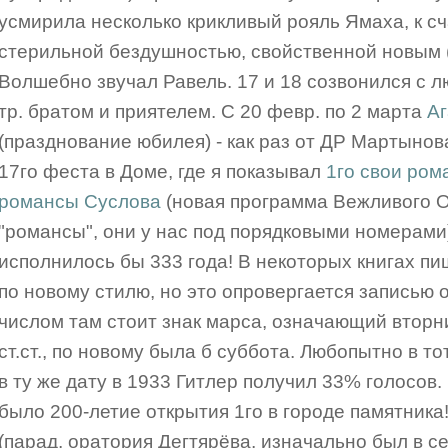
усмирила несколько крикливый рояль Ямаха, к с
стерильной бездушностью, свойственной новым (т
Волшебно звучал Равель. 17 и 18 созвонился с люд
тр. братом и приятелем. С 20 февр. по 2 марта
Аг
(празднование юбилея) - как раз от ДР Мартынова
17го феста в Доме, где я показывал
1го свои ром
романсы Суслова
(новая программа Вежливого От
"романсы", они у нас под порядковыми номерами)
исполнилось бы 333 года! В некоторых книгах пиш
по новому стилю, но это опровергается записью 
числом там стоит знак марса, означающий вторни
ст.ст., по новому была б суббота. Любопытно в т
в ту же дату в 1933 Гитлер получил 33% голосов. 
было 200-летие открытия 1го в городе памятника
(парад, оратория Дегтярёва, изначально был в с