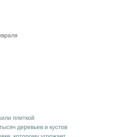
евраля
жили плиткой
тысяч деревьев и кустов
овке, которому угрожает