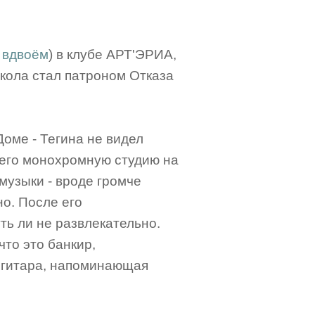
б вдвоём
) в клубе АРТ'ЭРИА,
икола стал патроном Отказа
Доме - Тегина не видел
л его монохромную студию на
музыки - вроде громче
но. После его
ть ли не развлекательно.
что это банкир,
 гитара, напоминающая