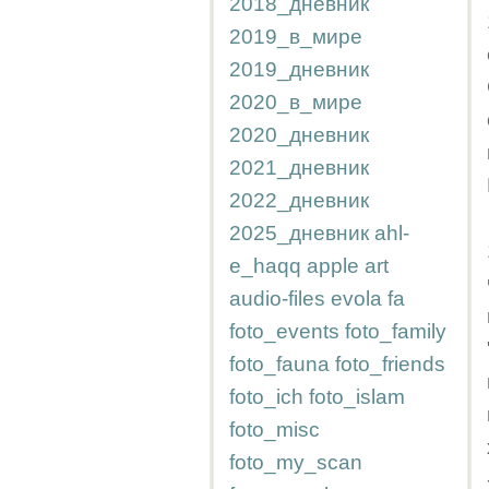
2018_дневник
2019_в_мире
2019_дневник
2020_в_мире
2020_дневник
2021_дневник
2022_дневник
2025_дневник
ahl-
e_haqq
apple
art
audio-files
evola
fa
foto_events
foto_family
foto_fauna
foto_friends
foto_ich
foto_islam
foto_misc
foto_my_scan