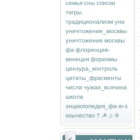
семья
сны
списки
тигры
традиционализм
уни
уничтожение_москвы
уничтожение москвы
фа
флоренция-
венеция
форизмы
цензура_контроль
цитаты_фрагменты
числа
чужая_всячина
школа
энциклопедия_фа
ю-з
язычество
†
☭
♫
✡