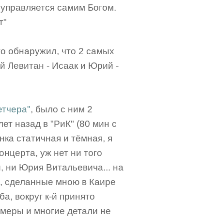
управляется самим Богом.
т"
то обнаружил, что 2 самых
й Левитан - Исаак и Юрий -
етчера"
, было с ним 2
лет назад в "РиК" (80 мин с
нка статичная и тёмная, я
онцерта, уж нет ни того
, ни Юрия Витальевича... на
и, сделанные мною в Каире
а, вокруг к-й принято
амеры и многие детали не