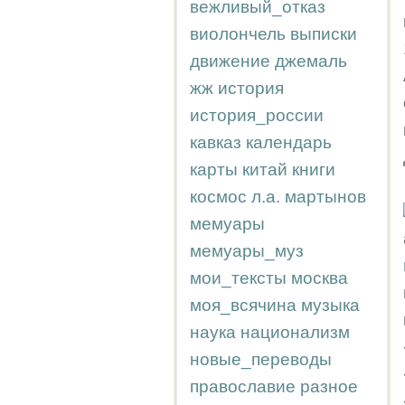
вежливый_отказ
виолончель
выписки
движение
джемаль
жж
история
история_россии
кавказ
календарь
карты
китай
книги
космос
л.а.
мартынов
мемуары
мемуары_муз
мои_тексты
москва
моя_всячина
музыка
наука
национализм
новые_переводы
православие
разное