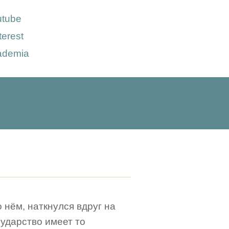
utube
terest
ademia
 нём, наткнулся вдруг на
ударство имеет то