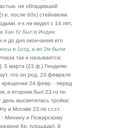
частью, не обладавший
.е. после 60х) стейнвеям.
ьми, к-х не видел с 14 лет,
а Хан IV был в Индии
 и до дня окончания его
ансы в 1отд, а во 2м были
каза так и называется:
. 5 марта (23 ф.) Генделю
ут, что он род. 23 февраля
о крещении 24 февр. - перед
к, а вторник был 23-го по
от день высветилась тройка:
Ну а Москве 23 по ст.ст.
! - Минину и Пожарскому
ередине Кр. площади). 8