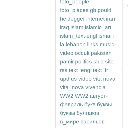
foto_people
foto_places
gb
gould
heidegger
internet
iran
iraq
islam
islamic_art
islam_text-engl
ismaili
la
lebanon
links
music-
video
occult
pakistan
pamir
politics
shia
site-
rss
text_engl
text_fr
upd
us
video
vita nova
vita_nova
vivencia
WW2
WW2
август-
февраль
букв
буквы
буквы
булгаков
в_мире
васильев