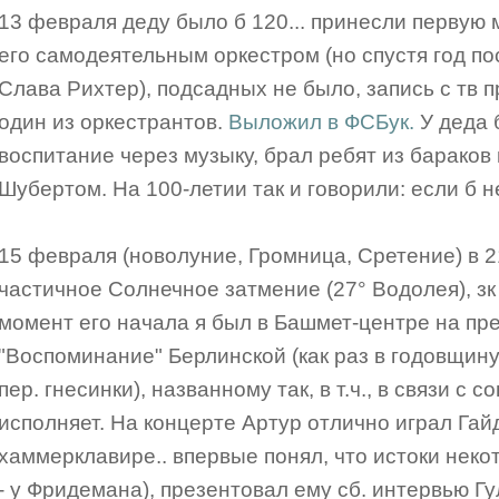
13 февраля деду было б 120... принесли первую м
его самодеятельным оркестром (но спустя год пос
Слава Рихтер), подсадных не было, запись с тв 
один из оркестрантов.
Выложил в ФСБук.
У деда 
воспитание через музыку, брал ребят из бараков 
Шубертом. На 100-летии так и говорили: если б н
15 февраля (новолуние, Громница, Сретение) в 
частичное Солнечное затмение (27° Водолея), зк
момент его начала я был в Башмет-центре на пр
"Воспоминание" Берлинской (как раз в годовщину
пер. гнесинки), названному так, в т.ч., в связи с 
исполняет. На концерте Артур отлично играл Гайд
хаммерклавире.. впервые понял, что истоки неко
- у Фридемана), презентовал ему сб. интервью Г