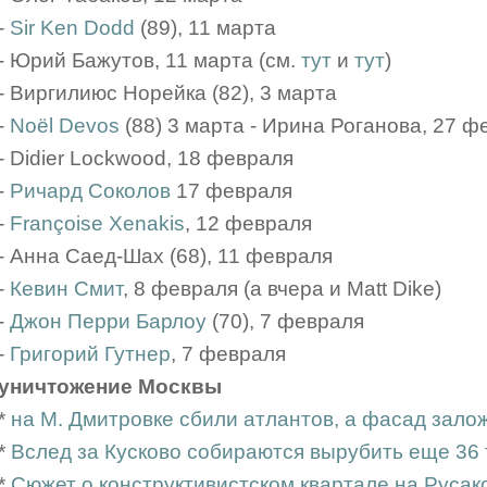
-
Sir Ken Dodd
(89), 11 марта
- Юрий Бажутов, 11 марта (см.
тут
и
тут
)
- Виргилиюс Норейка (82), 3 марта
-
Noël Devos
(88) 3 марта - Ирина Роганова, 27 ф
- Didier Lockwood, 18 февраля
-
Ричард Соколов
17 февраля
-
Françoise Xenakis
, 12 февраля
- Анна Саед-Шах (68), 11 февраля
-
Кевин Смит
, 8 февраля (а вчера и Matt Dike)
-
Джон Перри Барлоу
(70), 7 февраля
-
Григорий Гутнер
, 7 февраля
уничтожение Москвы
*
на М. Дмитровке сбили атлантов, а фасад зало
*
Вслед за Кусково собираются вырубить еще 36 
*
Сюжет о конструктивистском квартале на Русак