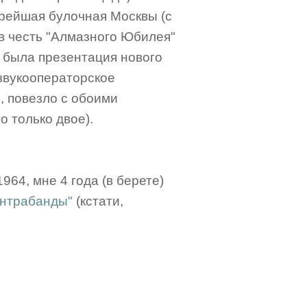
арейшая булочная Москвы (с
в честь "Алмазного Юбилея"
е была презентация нового
звукооператорское
я, повезло с обоими
о только двое).
 1964, мне 4 года (в берете)
онтрабанды"
(кстати,