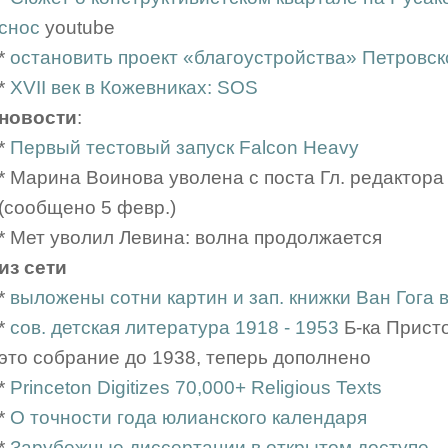
снос
youtube
*
остановить проект «благоустройства» Петровск
*
XVII век в Кожевниках: SOS
новости
:
*
Первый тестовый запуск Falcon Heavy
* Марина Воинова уволена с поста Гл. редактора
(сообщено 5 февр.)
* Мет уволил Левина: волна продолжается
из сети
*
выложены сотни картин и зап. книжки Ван Гога
*
сов. детская литература 1918 - 1953
Б-ка Прист
это собрание до 1938, теперь дополнено
*
Princeton Digitizes 70,000+ Religious Texts
*
О точности года юлианского календаря
*
Зарубежные диссертации в открытом доступе