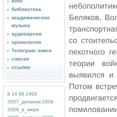
блог
небополитик
библиотека
Беляков, Во
академическая
музыка
транспортна
аудиоархив
со стоитель
хронология
пехотного г
Телеграм: книги
списки
теории вой
ссылки
выявился и 
Потом встре
8
14
88
1968
продвигает
2007_дневник
2008
помиловании
2008_в_мире