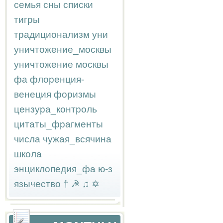
семья
сны
списки
тигры
традиционализм
уни
уничтожение_москвы
уничтожение москвы
фа
флоренция-
венеция
форизмы
цензура_контроль
цитаты_фрагменты
числа
чужая_всячина
школа
энциклопедия_фа
ю-з
язычество
†
☭
♫
✡