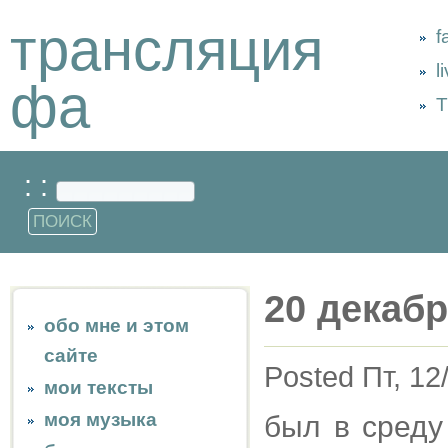
трансляция
f
l
фа
Т
: :
20 декабр
обо мне и этом
сайте
Posted Пт, 12
мои тексты
моя музыка
был в среду