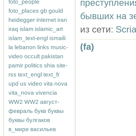
преступления
foto_people
foto_places
gb
gould
бывших на з
heidegger
internet
iran
из сети:
Scri
iraq
islam
islamic_art
islam_text-engl
ismaili
(fa)
la
lebanon
links
music-
video
occult
pakistan
pamir
politics
shia
site-
rss
text_engl
text_fr
upd
us
video
vita nova
vita_nova
vivencia
WW2
WW2
август-
февраль
букв
буквы
буквы
булгаков
в_мире
васильев