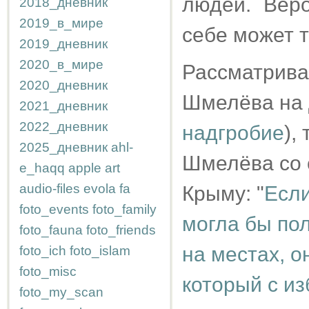
людей. Веро
2018_дневник
2019_в_мире
себе может т
2019_дневник
2020_в_мире
Рассматрива
2020_дневник
Шмелёва на 
2021_дневник
2022_дневник
надгробие
),
2025_дневник
ahl-
Шмелёва со 
e_haqq
apple
art
audio-files
evola
fa
Крыму: "
Есл
foto_events
foto_family
могла бы по
foto_fauna
foto_friends
на местах, о
foto_ich
foto_islam
foto_misc
который с из
foto_my_scan