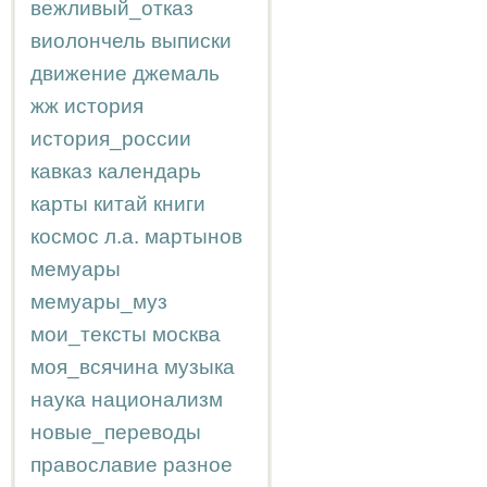
вежливый_отказ
виолончель
выписки
движение
джемаль
жж
история
история_россии
кавказ
календарь
карты
китай
книги
космос
л.а.
мартынов
мемуары
мемуары_муз
мои_тексты
москва
моя_всячина
музыка
наука
национализм
новые_переводы
православие
разное