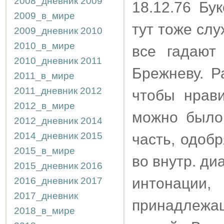
2008_дневник
2009
18.12.76 Бу
2009_в_мире
тут тоже слу
2009_дневник
2010
2010_в_мире
все гадают
2010_дневник
2011
Брежневу. Р
2011_в_мире
2011_дневник
2012
чтобы нрав
2012_в_мире
можно было
2012_дневник
2014
2014_дневник
2015
часть, одоб
2015_в_мире
во внутр. ди
2015_дневник
2016
интонации,
2016_дневник
2017
2017_дневник
принадлеж
2018_в_мире