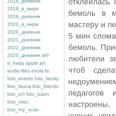
отклеилась 
2018_дневник
2019_в_мире
бемоль в м
2019_дневник
мастеру и п
2020_в_мире
2020_дневник
5 мин слома
2021_дневник
бемоль. При
2022_дневник
2025_дневник
ahl-
любители зв
e_haqq
apple
art
чтоб сдел
audio-files
evola
fa
foto_events
foto_family
недоумение
foto_fauna
foto_friends
педагогов
foto_ich
foto_islam
foto_misc
настроены,
foto_my_scan
ученик уви