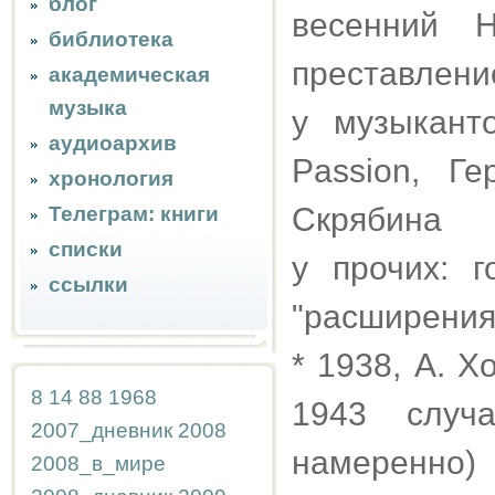
блог
весенний 
библиотека
преставлени
академическая
музыка
у музыкант
аудиоархив
Passion, Г
хронология
Скрябина
Телеграм: книги
списки
у прочих: 
ссылки
"расширения 
* 1938, А. 
8
14
88
1968
1943 случ
2007_дневник
2008
намеренно)
2008_в_мире