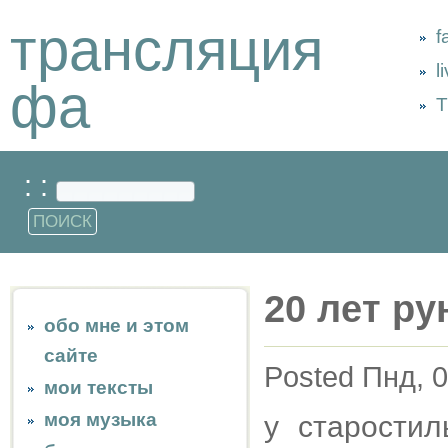
трансляция
f
l
фа
Т
: :
20 лет ру
обо мне и этом
сайте
Posted Пнд, 0
мои тексты
моя музыка
у старостил