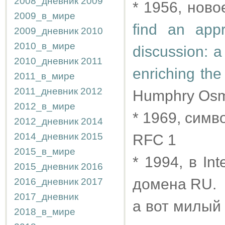
2008_дневник
2009
* 1956, новое
2009_в_мире
find an app
2009_дневник
2010
2010_в_мире
discussion: a
2010_дневник
2011
enriching the
2011_в_мире
2011_дневник
2012
Humphry Os
2012_в_мире
* 1969, сим
2012_дневник
2014
2014_дневник
2015
RFC 1
2015_в_мире
* 1994, в In
2015_дневник
2016
домена RU.
2016_дневник
2017
2017_дневник
а вот милый
2018_в_мире