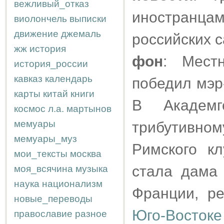
вежливый_отказ
иностранц
виолончель
выписки
движение
джемаль
российских 
жж
история
фон
: Мест
история_россии
кавказ
календарь
победил мэр
карты
китай
книги
В Академг
космос
л.а.
мартынов
мемуары
трибутивном
мемуары_муз
Римского к
мои_тексты
москва
стала дама 
моя_всячина
музыка
наука
национализм
Франции, р
новые_переводы
Юго-Востоке
православие
разное