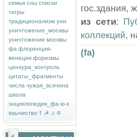
семья
сны
списки
гос.здания, 
тигры
из сети
:
Пу
традиционализм
уни
уничтожение_москвы
коллекций
, 
уничтожение москвы
фа
флоренция-
(fa)
венеция
форизмы
цензура_контроль
цитаты_фрагменты
числа
чужая_всячина
школа
энциклопедия_фа
ю-з
язычество
†
☭
♫
✡