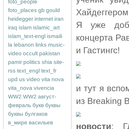
foto_people
foto_places
gb
gould
Хайдеггером
heidegger
internet
iran
Я уже доб
iraq
islam
islamic_art
концерта Рав
islam_text-engl
ismaili
la
lebanon
links
music-
и Гастингс!
video
occult
pakistan
pamir
politics
shia
site-
rss
text_engl
text_fr
upd
us
video
vita nova
и тут я всп
vita_nova
vivencia
WW2
WW2
август-
из Breaking 
февраль
букв
буквы
буквы
булгаков
в_мире
васильев
новости
: Г