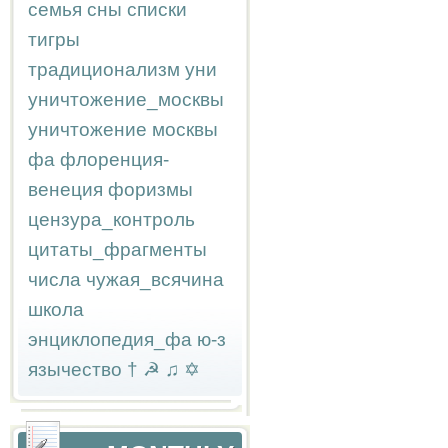
семья
сны
списки
тигры
традиционализм
уни
уничтожение_москвы
уничтожение москвы
фа
флоренция-
венеция
форизмы
цензура_контроль
цитаты_фрагменты
числа
чужая_всячина
школа
энциклопедия_фа
ю-з
язычество
†
☭
♫
✡