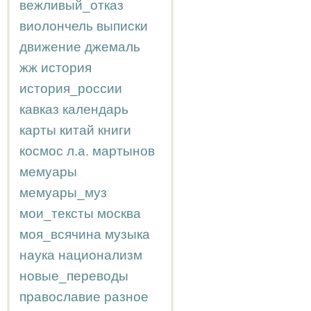
вежливый_отказ
виолончель
выписки
движение
джемаль
жж
история
история_россии
кавказ
календарь
карты
китай
книги
космос
л.а.
мартынов
мемуары
мемуары_муз
мои_тексты
москва
моя_всячина
музыка
наука
национализм
новые_переводы
православие
разное