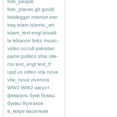
foto_people
foto_places
gb
gould
heidegger
internet
iran
iraq
islam
islamic_art
islam_text-engl
ismaili
la
lebanon
links
music-
video
occult
pakistan
pamir
politics
shia
site-
rss
text_engl
text_fr
upd
us
video
vita nova
vita_nova
vivencia
WW2
WW2
август-
февраль
букв
буквы
буквы
булгаков
в_мире
васильев