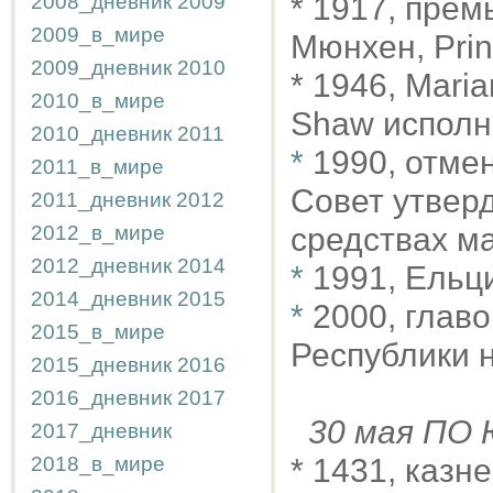
2008_дневник
2009
* 1917, пре
2009_в_мире
Мюнхен, Prinz
2009_дневник
2010
* 1946, Mari
2010_в_мире
Shaw исполни
2010_дневник
2011
*
1990, отме
2011_в_мире
Совет утверд
2011_дневник
2012
2012_в_мире
средствах м
2012_дневник
2014
*
1991, Ель
2014_дневник
2015
*
2000, глав
2015_в_мире
Республики 
2015_дневник
2016
2016_дневник
2017
30 мая П
2017_дневник
2018_в_мире
* 1431, казн