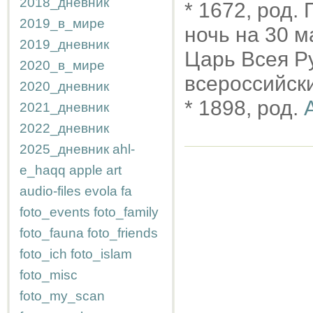
2018_дневник
* 1672, род.
2019_в_мире
ночь на 30 м
2019_дневник
Царь Всея Ру
2020_в_мире
всероссийск
2020_дневник
* 1898, род.
2021_дневник
2022_дневник
2025_дневник
ahl-
e_haqq
apple
art
audio-files
evola
fa
foto_events
foto_family
foto_fauna
foto_friends
foto_ich
foto_islam
foto_misc
foto_my_scan