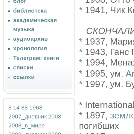
блог
*
1941, Чик 
библиотека
академическая
музыка
СКОНЧАЛ
аудиоархив
*
1937, Мари
хронология
*
1943, Ганс
Телеграм: книги
*
1994, Мена
списки
* 1995, ум.
Ar
ссылки
*
1997, ум. 
* Internationa
8
14
88
1968
* 1897,
земл
2007_дневник
2008
погибших
2008_в_мире