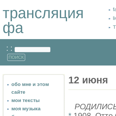
трансляция
f
l
фа
Т
: :
12 июня
обо мне и этом
сайте
мои тексты
РОДИЛИС
моя музыка
*
1908, Отто