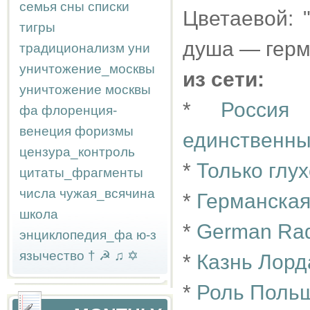
семья
сны
списки
Цветаевой: 
тигры
душа — герм
традиционализм
уни
уничтожение_москвы
из сети:
уничтожение москвы
*
Россия
фа
флоренция-
венеция
форизмы
единственны
цензура_контроль
*
Только глу
цитаты_фрагменты
числа
чужая_всячина
*
Германская
школа
*
German Ra
энциклопедия_фа
ю-з
язычество
†
☭
♫
✡
*
Казнь Лорд
*
Роль Польш