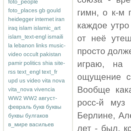
foto_people
foto_places
gb
gould
гимн, о к-м
heidegger
internet
iran
каждое утро
iraq
islam
islamic_art
от неё уте
islam_text-engl
ismaili
la
lebanon
links
music-
просто долже
video
occult
pakistan
играю, на 
pamir
politics
shia
site-
rss
text_engl
text_fr
ощущение с
upd
us
video
vita nova
Вообще кака
vita_nova
vivencia
WW2
WW2
август-
росс-й муз
февраль
букв
буквы
Берлине, Ал
буквы
булгаков
в_мире
васильев
лет - был, к