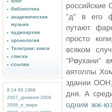
блог
российские 
библиотека
"д" в его 
академическая
музыка
путают фар
аудиоархив
просто коп
хронология
всяком слу
Телеграм: книги
списки
"Р
о
ухани" в
ссылки
аятоллы Хом
здании ООН,
8
14
88
1968
дня. А сред
2007_дневник
2008
одним жж-юз
2008_в_мире