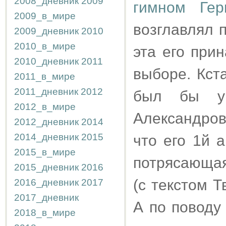
2008_дневник
2009
гимном Гер
2009_в_мире
возглавлял 
2009_дневник
2010
2010_в_мире
эта его при
2010_дневник
2011
выборе. Кста
2011_в_мире
2011_дневник
2012
был бы у
2012_в_мире
Александров
2012_дневник
2014
2014_дневник
2015
что его 1й 
2015_в_мире
потрясающая
2015_дневник
2016
(с текстом Т
2016_дневник
2017
2017_дневник
А по поводу
2018_в_мире