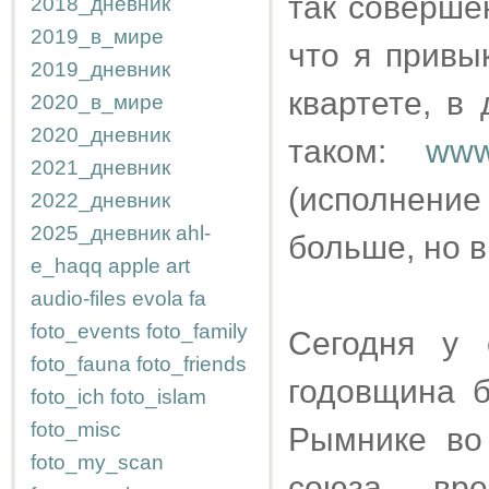
так соверше
2018_дневник
2019_в_мире
что я привы
2019_дневник
квартете, в 
2020_в_мире
2020_дневник
таком:
www
2021_дневник
(исполнени
2022_дневник
2025_дневник
ahl-
больше, но в
e_haqq
apple
art
audio-files
evola
fa
foto_events
foto_family
Сегодня у 
foto_fauna
foto_friends
годовщина 
foto_ich
foto_islam
foto_misc
Рымнике во 
foto_my_scan
союза - вре