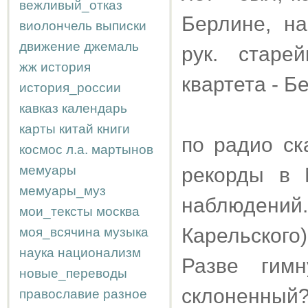
вежливый_отказ
Берлине, на
виолончель
выписки
движение
джемаль
рук. старе
жж
история
квартета - Б
история_россии
кавказ
календарь
карты
китай
книги
по радио ск
космос
л.а.
мартынов
мемуары
рекорды в 
мемуары_муз
наблюдений
мои_тексты
москва
Карельского
моя_всячина
музыка
наука
национализм
Разве гим
новые_переводы
склоненный
православие
разное