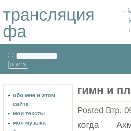
трансляция
f
l
фа
Т
: :
гимн и пл
обо мне и этом
сайте
Posted Втр, 0
мои тексты
моя музыка
когда Ахм