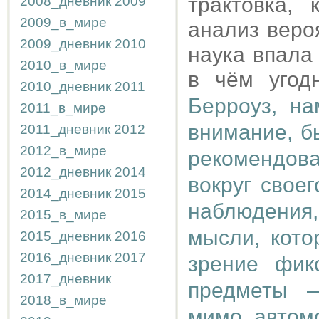
трактовка, 
2008_дневник
2009
2009_в_мире
анализ веро
2009_дневник
2010
наука впала
2010_в_мире
в чём угод
2010_дневник
2011
Берроуз, н
2011_в_мире
внимание, б
2011_дневник
2012
2012_в_мире
рекомендов
2012_дневник
2014
вокруг свое
2014_дневник
2015
наблюдения,
2015_в_мире
мысли, кото
2015_дневник
2016
2016_дневник
2017
зрение фик
2017_дневник
предметы 
2018_в_мире
мимо автомо