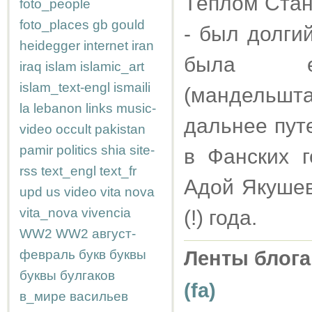
Тёплом Стан
foto_people
foto_places
gb
gould
- был долгий
heidegger
internet
iran
была ед
iraq
islam
islamic_art
islam_text-engl
ismaili
(мандельшт
la
lebanon
links
music-
дальнее пут
video
occult
pakistan
pamir
politics
shia
site-
в Фанских г
rss
text_engl
text_fr
Адой Якушев
upd
us
video
vita nova
vita_nova
vivencia
(!) года.
WW2
WW2
август-
февраль
букв
буквы
Ленты блога
буквы
булгаков
(fa)
в_мире
васильев