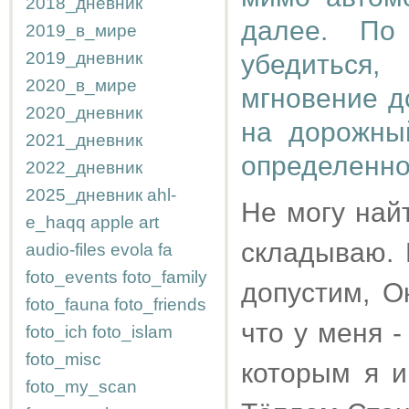
2018_дневник
далее. По
2019_в_мире
2019_дневник
убедиться
2020_в_мире
мгновение до
2020_дневник
на дорожный
2021_дневник
определенно
2022_дневник
2025_дневник
ahl-
Не могу най
e_haqq
apple
art
складываю. В
audio-files
evola
fa
foto_events
foto_family
допустим, О
foto_fauna
foto_friends
что у меня - 
foto_ich
foto_islam
foto_misc
которым я и
foto_my_scan