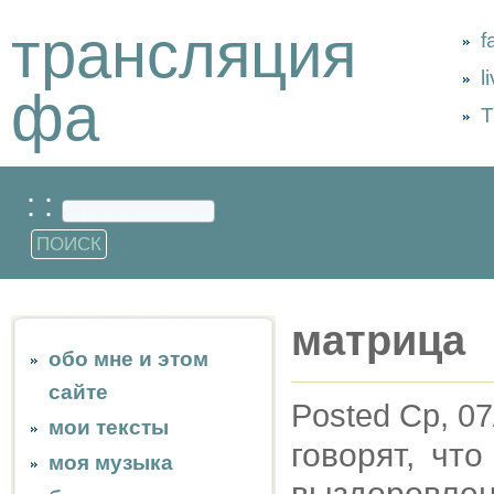
трансляция
f
l
фа
Т
: :
матрица
обо мне и этом
сайте
Posted Ср, 07
мои тексты
говорят, чт
моя музыка
выздоровле