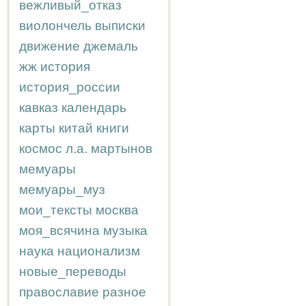
вежливый_отказ
виолончель
выписки
движение
джемаль
жж
история
история_россии
кавказ
календарь
карты
китай
книги
космос
л.а.
мартынов
мемуары
мемуары_муз
мои_тексты
москва
моя_всячина
музыка
наука
национализм
новые_переводы
православие
разное