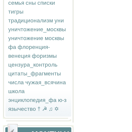
семья
сны
списки
тигры
традиционализм
уни
уничтожение_москвы
уничтожение москвы
фа
флоренция-
венеция
форизмы
цензура_контроль
цитаты_фрагменты
числа
чужая_всячина
школа
энциклопедия_фа
ю-з
язычество
†
☭
♫
✡