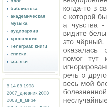
блог
когда-то в 
библиотека
с которой б
академическая
музыка
а чувства -
аудиоархив
видите белый
хронология
это чёрный.
Телеграм: книги
оказалась 
списки
помог тут 
ссылки
игнорирован
речь о друг
весь мой бло
8
14
88
1968
болезненно
2007_дневник
2008
неслучайн
2008_в_мире