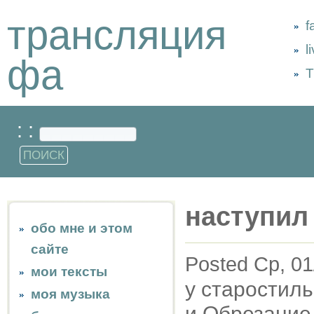
трансляция
f
l
фа
Т
: :
наступил
обо мне и этом
сайте
Posted Ср, 01
мои тексты
у старостиль
моя музыка
и Обрезание 