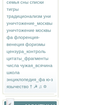
семья
сны
списки
тигры
традиционализм
уни
уничтожение_москвы
уничтожение москвы
фа
флоренция-
венеция
форизмы
цензура_контроль
цитаты_фрагменты
числа
чужая_всячина
школа
энциклопедия_фа
ю-з
язычество
†
☭
♫
✡