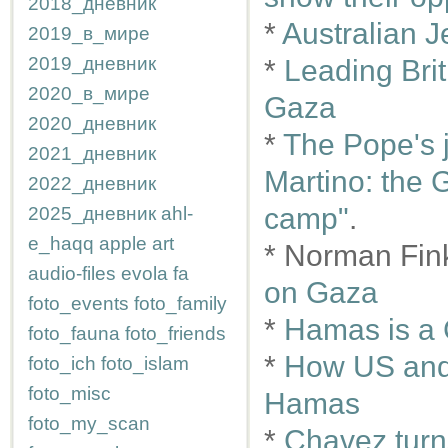
2018_дневник
*
Australian J
2019_в_мире
2019_дневник
*
Leading Briti
2020_в_мире
Gaza
2020_дневник
*
The Pope's j
2021_дневник
Martino: the G
2022_дневник
camp"
.
2025_дневник
ahl-
e_haqq
apple
art
* Norman Fink
audio-files
evola
fa
on Gaza
foto_events
foto_family
*
Hamas is a 
foto_fauna
foto_friends
*
How US and 
foto_ich
foto_islam
foto_misc
Hamas
foto_my_scan
*
Chavez turns