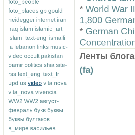
foto_people
*
World War I
foto_places
gb
gould
1,800 German 
heidegger
internet
iran
iraq
islam
islamic_art
*
German Child
islam_text-engl
ismaili
Concentratio
la
lebanon
links
music-
Ленты блога
video
occult
pakistan
pamir
politics
shia
site-
(fa)
rss
text_engl
text_fr
upd
us
video
vita nova
vita_nova
vivencia
WW2
WW2
август-
февраль
букв
буквы
буквы
булгаков
в_мире
васильев