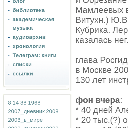
блог
Мамлеевых в
библиотека
Витухн.) Ю.
академическая
музыка
Кубрика. Ле
аудиоархив
казалась нег
хронология
Телеграм: книги
глава Росги
списки
в Москве 20
ссылки
130 лет инс
фон вчера
:
8
14
88
1968
* 40 дней Ал
2007_дневник
2008
* 20 тыс.(?)
2008_в_мире