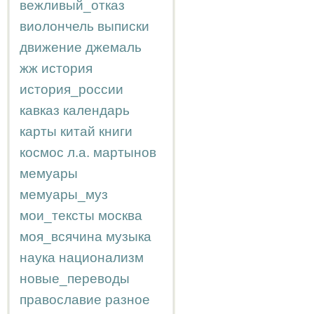
вежливый_отказ
виолончель
выписки
движение
джемаль
жж
история
история_россии
кавказ
календарь
карты
китай
книги
космос
л.а.
мартынов
мемуары
мемуары_муз
мои_тексты
москва
моя_всячина
музыка
наука
национализм
новые_переводы
православие
разное