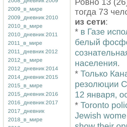
Ровно 13 (26
2008_дневник
2009
2009_в_мире
тогда 73 чел
2009_дневник
2010
из сети
:
2010_в_мире
*
в Газе исп
2010_дневник
2011
белый фосфо
2011_в_мире
сознательна
2011_дневник
2012
2012_в_мире
населения
.
2012_дневник
2014
*
Только Кан
2014_дневник
2015
резолюции С
2015_в_мире
12 января, 
2015_дневник
2016
2016_дневник
2017
*
Toronto pol
2017_дневник
Jewish women 
2018_в_мире
show their op