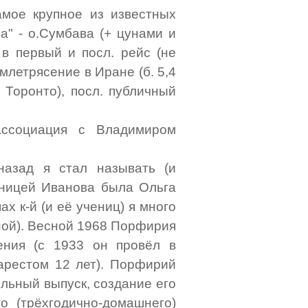
амое крупное из известных
а" - о.Сумбава (+ цунами и
 в первый и посл. рейс (не
млетрясение в Иране (б. 5,4
7 Торонто), посл. публичный
 ассоциация с Владимиром
назад я стал называть (и
еницей Иванова была Ольга
ппах к-й (и её учениц) я много
тной). Весной 1968 Порфирия
ения (с 1933 он провёл в
арестом 12 лет). Порфирий
ольный выпуск, создание его
о (трёхгодично-домашнего)