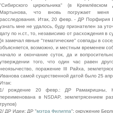
"Сибирского цирюльника" (в Кремлёвском 
Мартынова, что вновь погружает меня в
расследования. Итак, 20 февр. - ДР Порфирия 
узнать мне не удалось, буду признателен за уто
дату по н.ст., то, независимо от расхождения в 
(я замечал явные "тематические" совпады в сосе
объясняется, возможно, и местным временем собы
начало и окончание суток, да и вопросительн
утверждении того, что один час равен друго
неоязычество, поражение III Райха, землетряс
Иванова самой существенной датой было 25 апре
Итак:
1/ рождение 20 февр.: ДР Рамакришны, Н
переименована в NSDAP, землетрясением раз
трупов)
2/ ДР Идеи: ДР "
мэтра Филиппа
"; окружение Бер