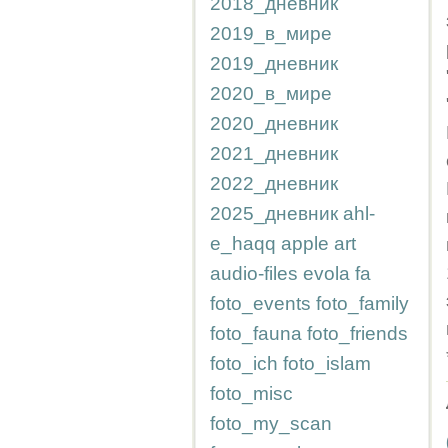
2018_дневник
2019_в_мире
2019_дневник
2020_в_мире
2020_дневник
2021_дневник
2022_дневник
2025_дневник
ahl-
e_haqq
apple
art
audio-files
evola
fa
foto_events
foto_family
foto_fauna
foto_friends
foto_ich
foto_islam
foto_misc
foto_my_scan