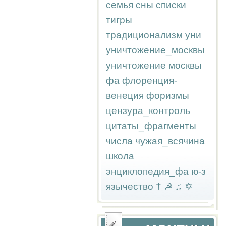
семья
сны
списки
тигры
традиционализм
уни
уничтожение_москвы
уничтожение москвы
фа
флоренция-
венеция
форизмы
цензура_контроль
цитаты_фрагменты
числа
чужая_всячина
школа
энциклопедия_фа
ю-з
язычество
†
☭
♫
✡