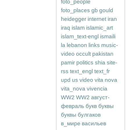
foto_people
foto_places
gb
gould
heidegger
internet
iran
iraq
islam
islamic_art
islam_text-engl
ismaili
la
lebanon
links
music-
video
occult
pakistan
pamir
politics
shia
site-
rss
text_engl
text_fr
upd
us
video
vita nova
vita_nova
vivencia
WW2
WW2
август-
февраль
букв
буквы
буквы
булгаков
в_мире
васильев