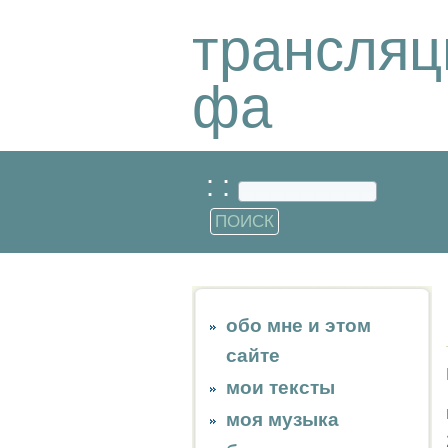
трансляц
фа
: :
обо мне и этом
сайте
мои тексты
моя музыка