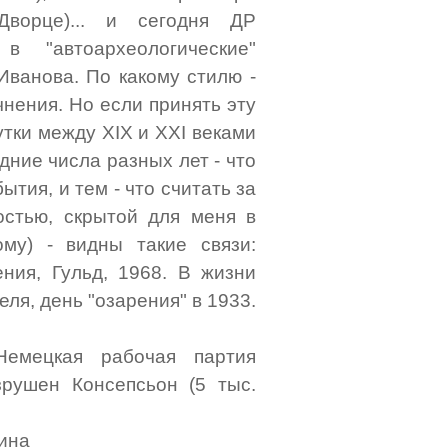
Дворце)... и сегодня ДР
 "автоархеологические"
Иванова. По какому стилю -
чнения. Но если принять эту
сутки между XIX и XXI веками
дние числа разных лет - что
тия, и тем - что считать за
остью, скрытой для меня в
му) - видны такие связи:
ения, Гульд, 1968. В жизни
ля, день "озарения" в 1933.
емецкая рабочая партия
рушен Консепсьон (5 тыс.
лина