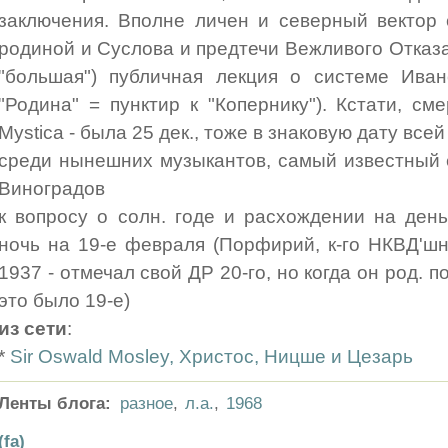
заключения. Вполне личен и северный вектор
родиной и Суслова и предтечи Вежливого Отказа
"большая") публичная лекция о системе Ива
"Родина" = пунктир к "Копернику"). Кстати, см
Mystica - была 25 дек., тоже в знаковую дату всей
среди нынешних музыкантов, самый известный 
Виноградов
к вопросу о солн. годе и расхождении на ден
ночь на 19-е февраля (Порфирий, к-го НКВД'ш
1937 - отмечал свой ДР 20-го, но когда он род. по 
это было 19-е)
из сети
:
*
Sir Oswald Mosley, Христос, Ницше и Цезарь
Ленты блога:
разное
,
л.а.
,
1968
(fa)