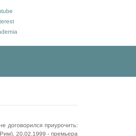
utube
terest
ademia
не договорился приурочить:
Рим), 20.02.1999 - премьера