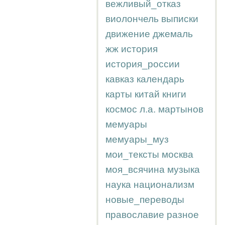
вежливый_отказ
виолончель
выписки
движение
джемаль
жж
история
история_россии
кавказ
календарь
карты
китай
книги
космос
л.а.
мартынов
мемуары
мемуары_муз
мои_тексты
москва
моя_всячина
музыка
наука
национализм
новые_переводы
православие
разное