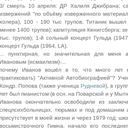
3/ смерть 10 апреля: ДР Халиля Джибрана; с
извержений "по объёму изверженного материал
холера), 100 - 190 тыс трупов; Титаник вышел
менее 1400 трупов); капитуляция Кенигсберга; зе
тыс. трупов); 1-й сольный концерт Гульда (194
концерт Гульда (1964, LA).
... пунктирная, но значительная для меня
Ивановым (исмаилизм)-...
почему Иванов вошёл в то, что много лет 
практиковать) "Активной Автобиографией"? Уч
Кондр. Попова (также ученица
Рудневой
), в гру
лет был пианистом (в осн. на Поварской и у Мы
Иванова окончательно освободили из заключ
спецпсихбольницах, тюрьмах и под домашним 
присутствует в моей жизни и через 1979 год: шк
восьмистрочного Гимна, начало его последнег