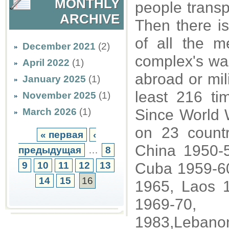
MONTHLY
people transp
ARCHIVE
Then there i
of all the me
December 2021
(2)
complex's wa
April 2022
(1)
abroad or mili
January 2025
(1)
least 216 ti
November 2025
(1)
March 2026
(1)
Since World 
on 23 count
« первая
‹
China 1950-
предыдущая
…
8
9
10
11
12
13
Cuba 1959-6
14
15
16
1965, Laos 
1969-70, 
1983,Lebanon