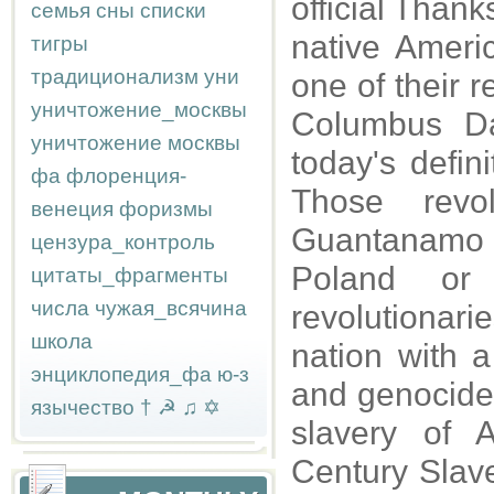
official Than
семья
сны
списки
native Amer
тигры
традиционализм
уни
one of their r
уничтожение_москвы
Columbus Da
уничтожение москвы
today's defini
фа
флоренция-
Those revo
венеция
форизмы
Guantanamo 
цензура_контроль
Poland or
цитаты_фрагменты
числа
чужая_всячина
revolutiona
школа
nation with a
энциклопедия_фа
ю-з
and genocide 
язычество
†
☭
♫
✡
slavery of 
Century Slav