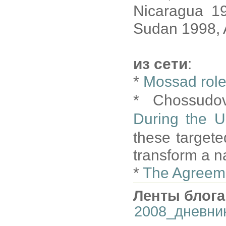
Nicaragua 1
Sudan 1998, 
из сети
:
*
Mossad role
* Chossudo
During the 
these targeted
transform a nat
*
The Agreeme
Ленты блога
2008_дневни