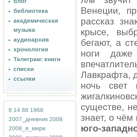
блог
Венеции, пр
библиотека
рассказ зн
академическая
музыка
крысе, выб
аудиоархив
бегают, а с
хронология
ноги даже
Телеграм: книги
впечатлит
списки
Лавкрафта, д
ссылки
ночь свет 
жигалкинов
существе, н
8
14
88
1968
знает, о чём
2007_дневник
2008
юго-западн
2008_в_мире