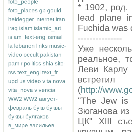
foto_people
* 1902, род.
foto_places
gb
gould
lead plane i
heidegger
internet
iran
Fuchida was c
iraq
islam
islamic_art
---------------
islam_text-engl
ismaili
la
lebanon
links
music-
Уже несколь
video
occult
pakistan
реальное, 
pamir
politics
shia
site-
Леви Карлу
rss
text_engl
text_fr
встрети
upd
us
video
vita nova
(
http://www.
vita_nova
vivencia
WW2
WW2
август-
"The Jew is
февраль
букв
буквы
Зюганова из 
буквы
булгаков
ЦК" ХIII с
в_мире
васильев
крупным р