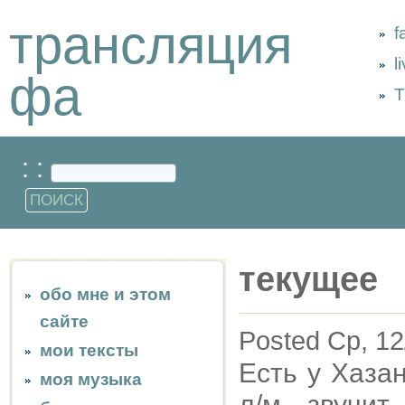
трансляция
f
l
фа
Т
: :
текущее
обо мне и этом
сайте
Posted Ср, 12
мои тексты
Есть у Хаза
моя музыка
л/м звучит