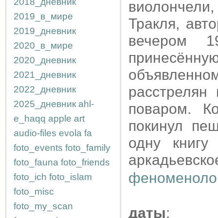
2018_дневник
виолончели
2019_в_мире
Тракля, авт
2019_дневник
вечером 1
2020_в_мире
принесённ
2020_дневник
объявленном
2021_дневник
расстрелян
2022_дневник
2025_дневник
ahl-
поваром. К
e_haqq
apple
art
покинул пеш
audio-files
evola
fa
одну книгу
foto_events
foto_family
аркадьевс
foto_fauna
foto_friends
феноменоло
foto_ich
foto_islam
foto_misc
foto_my_scan
даты
: