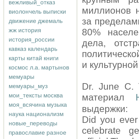
вежливый_отказ
миллионов 
виолончель
выписки
за пределам
движение
джемаль
жж
история
80% населе
история_россии
дела, отст
кавказ
календарь
политическо
карты
китай
книги
и культурной
космос
л.а.
мартынов
мемуары
Dr. June C.
мемуары_муз
мои_тексты
москва
материал
моя_всячина
музыка
выдержки:
наука
национализм
Did you ever
новые_переводы
celebrate g
православие
разное