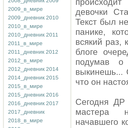
происходи
2008_дневник
2009
2009_в_мире
девочки Ста
2009_дневник
2010
Текст был не
2010_в_мире
панике, ко
2010_дневник
2011
всякий раз, 
2011_в_мире
блоге очере
2011_дневник
2012
подумав о
2012_в_мире
2012_дневник
2014
выкинешь...
2014_дневник
2015
что он насто
2015_в_мире
2015_дневник
2016
Сегодня ДР
2016_дневник
2017
мастера н
2017_дневник
начавшего к
2018_в_мире