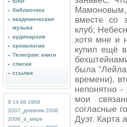
блог
Мамоновым,
библиотека
вместе со 
академическая
музыка
клуб; Небес
аудиоархив
хотя мне и 
хронология
купил ещё в
Телеграм: книги
бехштейнами
списки
была "Лейла
ссылки
времени), в
непонятно -
мои связа
8
14
88
1968
согласные г
2007_дневник
2008
Дуэт. Карта 
2008_в_мире