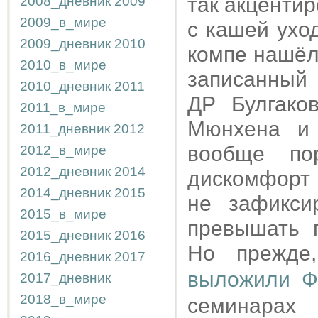
так акцентир
2008_дневник
2009
2009_в_мире
с кашей ухо
2009_дневник
2010
компе нашёл
2010_в_мире
записанный 
2010_дневник
2011
ДР Булгако
2011_в_мире
Мюнхена и 
2011_дневник
2012
вообще по
2012_в_мире
2012_дневник
2014
дискомфорт 
2014_дневник
2015
не зафикси
2015_в_мире
превышать 
2015_дневник
2016
Но прежде
2016_дневник
2017
выложили Ф
2017_дневник
2018_в_мире
семинарах 