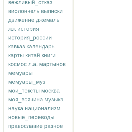
вежливый_отказ
виолончель
выписки
движение
джемаль
жж
история
история_россии
кавказ
календарь
карты
китай
книги
космос
л.а.
мартынов
мемуары
мемуары_муз
мои_тексты
москва
моя_всячина
музыка
наука
национализм
новые_переводы
православие
разное