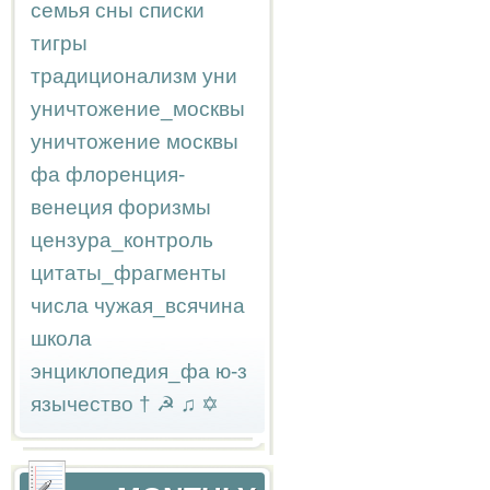
семья
сны
списки
тигры
традиционализм
уни
уничтожение_москвы
уничтожение москвы
фа
флоренция-
венеция
форизмы
цензура_контроль
цитаты_фрагменты
числа
чужая_всячина
школа
энциклопедия_фа
ю-з
язычество
†
☭
♫
✡