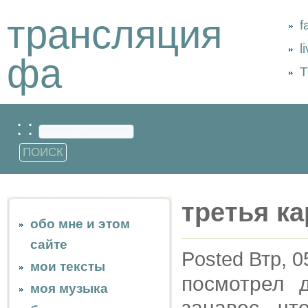
трансляция
f
l
фа
Т
: :
третья ка
обо мне и этом
сайте
Posted Втр, 0
мои тексты
посмотрел 
моя музыка
занавес, ч