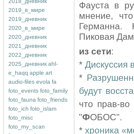
2018_дневник
Фауста в ру
2019_в_мире
мнение, чт
2019_дневник
Германна. 
2020_в_мире
Пиковая Дам
2020_дневник
2021_дневник
из сети
:
2022_дневник
*
Дискуссия 
2025_дневник
ahl-
e_haqq
apple
art
*
Разрушенн
audio-files
evola
fa
будут восст
foto_events
foto_family
foto_fauna
foto_friends
что прав-во
foto_ich
foto_islam
"
Ф
ОБОС".
foto_misc
foto_my_scan
*
хроника «м