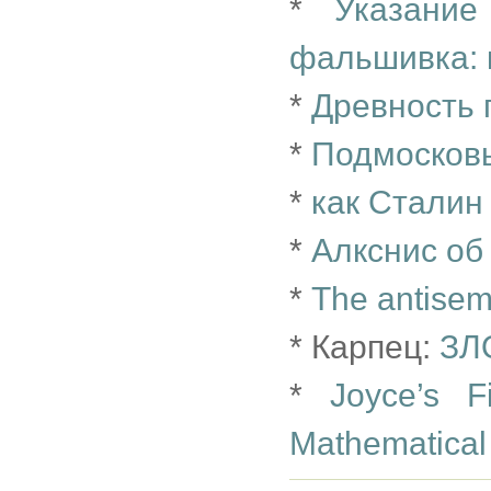
*
Указани
фальшивка: к
*
Древность 
*
Подмосковь
*
как Сталин
*
Алкснис об
*
The antisemi
* Карпец:
ЗЛ
*
Joyce’s 
Mathematical “