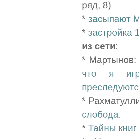
ряд, 8)
*
засыпают М
*
застройка 
из сети
:
* Мартынов
что я игр
преследуютс
* Рахматулл
слобода.
*
Тайны книг