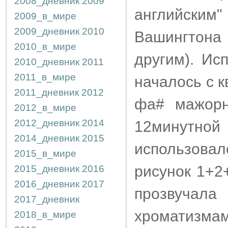
2008_дневник
2009
английским"
2009_в_мире
2009_дневник
2010
Вашингтона
2010_в_мире
другим). Ис
2010_дневник
2011
2011_в_мире
началось с к
2011_дневник
2012
фа# мажорн
2012_в_мире
2012_дневник
2014
12минутной
2014_дневник
2015
использовал
2015_в_мире
рисунок 1+2
2015_дневник
2016
2016_дневник
2017
прозвучала
2017_дневник
хроматизмам
2018_в_мире