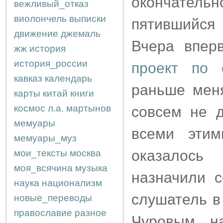
окончател
вежливый_отказ
виолончель
выписки
пятившийся 
движение
джемаль
Вчера впер
жж
история
история_россии
проект по 
кавказ
календарь
раньше меня
карты
китай
книги
космос
л.а.
мартынов
совсем не д
мемуары
всеми этим
мемуары_муз
оказалось
мои_тексты
москва
моя_всячина
музыка
назначили с
наука
национализм
слушатель в
новые_переводы
православие
разное
Чуровым, на