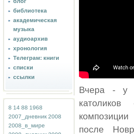
блог
библиотека
академическая
музыка
аудиоархив
хронология
Телеграм: книги
списки
ссылки
Вчера - у
католиков
8
14
88
1968
композиции 
2007_дневник
2008
2008_в_мире
после Нов