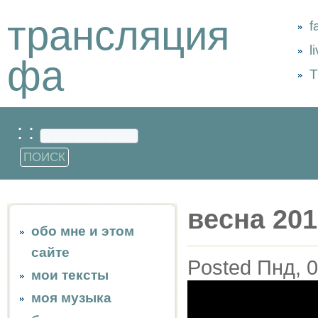
трансляция
f
l
фа
Т
: :
весна 201
обо мне и этом
сайте
Posted Пнд, 0
мои тексты
моя музыка