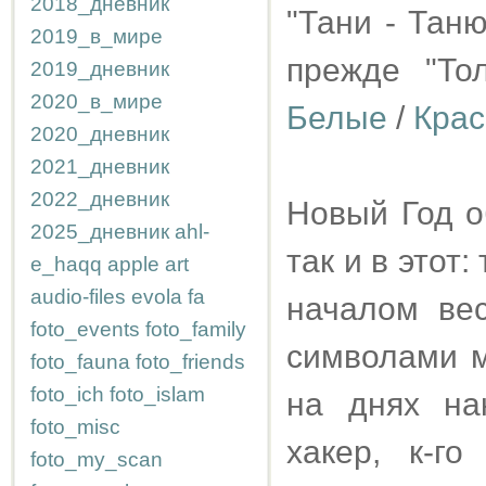
2018_дневник
"Тани - Тан
2019_в_мире
прежде "То
2019_дневник
2020_в_мире
Белые
/
Кра
2020_дневник
2021_дневник
2022_дневник
Новый Год о
2025_дневник
ahl-
так и в этот
e_haqq
apple
art
audio-files
evola
fa
началом ве
foto_events
foto_family
символами м
foto_fauna
foto_friends
foto_ich
foto_islam
на днях на
foto_misc
хакер, к-г
foto_my_scan