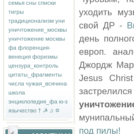
семья
сны
списки
уходить муз
тигры
традиционализм
уни
свой ДР -
B
уничтожение_москвы
день полног
уничтожение москвы
фа
флоренция-
европ. ана
венеция
форизмы
Джордж Март
цензура_контроль
цитаты_фрагменты
Jesus Chris
числа
чужая_всячина
застрелился 
школа
энциклопедия_фа
ю-з
уничтожен
язычество
†
☭
♫
✡
мунипальный
под пилы!