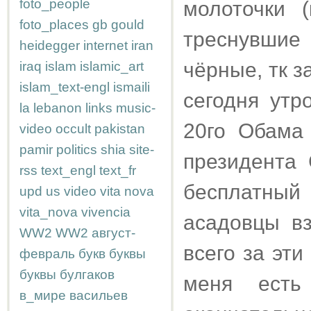
foto_people
молоточки 
foto_places
gb
gould
треснувшие
heidegger
internet
iran
чёрные, тк з
iraq
islam
islamic_art
islam_text-engl
ismaili
сегодня утр
la
lebanon
links
music-
20го Обама
video
occult
pakistan
pamir
politics
shia
site-
президент
rss
text_engl
text_fr
бесплатный 
upd
us
video
vita nova
vita_nova
vivencia
асадовцы вз
WW2
WW2
август-
всего за эти
февраль
букв
буквы
буквы
булгаков
меня есть
в_мире
васильев