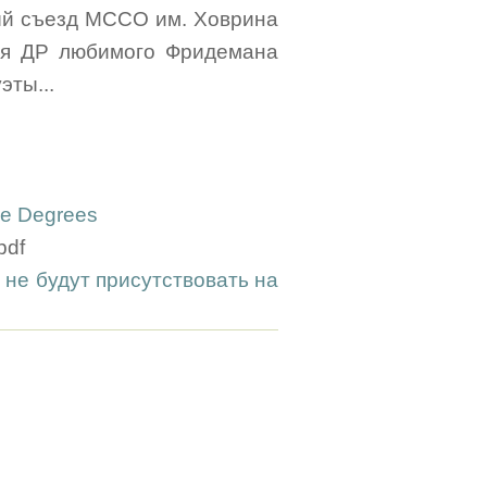
ный съезд МССО им. Ховрина
одня ДР любимого Фридемана
эты...
ee Degrees
pdf
 не будут присутствовать на