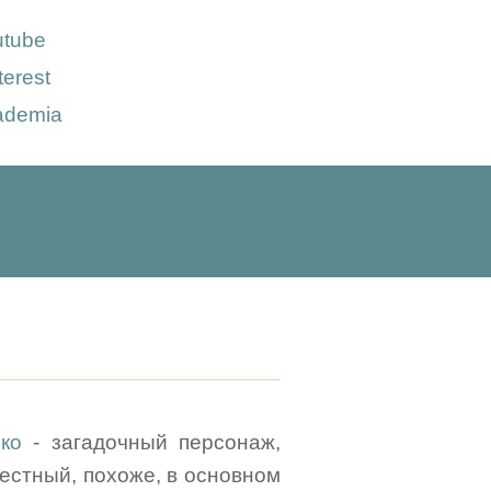
utube
terest
ademia
ко
- загадочный персонаж,
естный, похоже, в основном