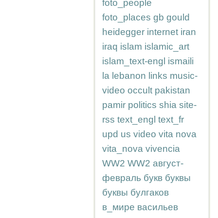
foto_people
foto_places
gb
gould
heidegger
internet
iran
iraq
islam
islamic_art
islam_text-engl
ismaili
la
lebanon
links
music-
video
occult
pakistan
pamir
politics
shia
site-
rss
text_engl
text_fr
upd
us
video
vita nova
vita_nova
vivencia
WW2
WW2
август-
февраль
букв
буквы
буквы
булгаков
в_мире
васильев