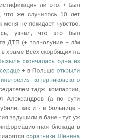
истификация ли это. / Был
, что же случилось 10 лет
 ж меня не покидает чувство,
ись, узнал, что это был
в ДТП (+ полнолуние + л/м
о в храме Всех скорбящих на
Кызыле скончалась одна из
 сердце
+ в Польше
открыли
л
инетрелиз коперниковского
дседателем тадж. компартии,
л Александров (а по сути
 убили, как и - в больнице -
ия задушили в бане - тут уж
я информационная блокада в
 пиарятся
соратники Шенина