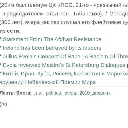
(20-го был пленум ЦК КПСС, 21-го - чрезвычай
- председателем стал ген. Табанаков). / Сег
(300 лет), вчера как раз слушал его флейтовые ду
из сети
:
*
Statement From The Afghan Resistance
*
Ireland has been betrayed by its leaders
*
Julius Evola's Concept Of Race : A Racism Of Thr
*
Evola reviewed Maistre’s St Petersburg Dialogues
*
Китай, Иран, Куба, Россия, Казахстан и Марокко
вручении Нобелевской Премии Мира
Ленты блога:
л.а.
,
politics
,
evola
,
2010_дневник
(fa)