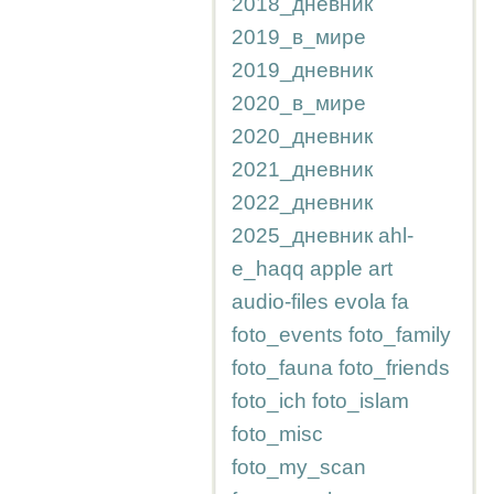
2018_дневник
2019_в_мире
2019_дневник
2020_в_мире
2020_дневник
2021_дневник
2022_дневник
2025_дневник
ahl-
e_haqq
apple
art
audio-files
evola
fa
foto_events
foto_family
foto_fauna
foto_friends
foto_ich
foto_islam
foto_misc
foto_my_scan