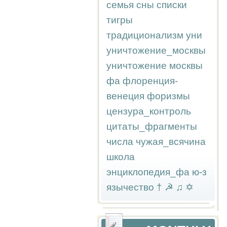
семья
сны
списки
тигры
традиционализм
уни
уничтожение_москвы
уничтожение москвы
фа
флоренция-
венеция
форизмы
цензура_контроль
цитаты_фрагменты
числа
чужая_всячина
школа
энциклопедия_фа
ю-з
язычество
†
☭
♫
✡