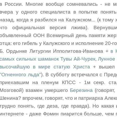
в России. Многие вообще сомневались - не м
вчера у одного специалиста в попытке понять
назад, когда я разбился на Калужском... (к тому
что официальная версия лжива). Вернувш
объявленный ООН Всемирный день памяти жерт
отца: его гибель у Калужского и исполнение 20-г
Б. Ордынке Литургии Ипполитова-Иванова +
в 
самых сильных шаманок Тувы Ай-Чурек, Лунное
высочайшую в мире статую Христа
+ выше
"Огненного льда"
). В субботу встречался с Пре
приехавшим на пленум КПСС - 1м секр. ста
Мозговой) взамен умершего
Березина
(говорят,
Шенина? впрочем, говорят, что и патриарха Алекс
трудно понять, где деза, где правда). Но кака
интернете - даже Фомин пиарится больше, чем