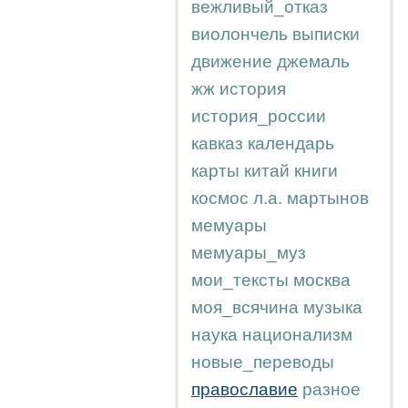
вежливый_отказ
виолончель
выписки
движение
джемаль
жж
история
история_россии
кавказ
календарь
карты
китай
книги
космос
л.а.
мартынов
мемуары
мемуары_муз
мои_тексты
москва
моя_всячина
музыка
наука
национализм
новые_переводы
православие
разное