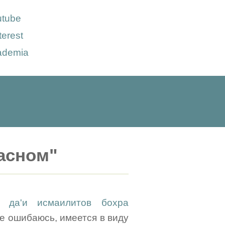
utube
terest
ademia
расном"
о да'и исмаилитов бохра
не ошибаюсь, имеется в виду