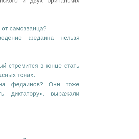
нского и двух британских
о от самозванца?
ведение федаина нельзя
ый стремится в конце стать
асных тонах.
 на федаинов? Они тоже
ть диктатору», выражали