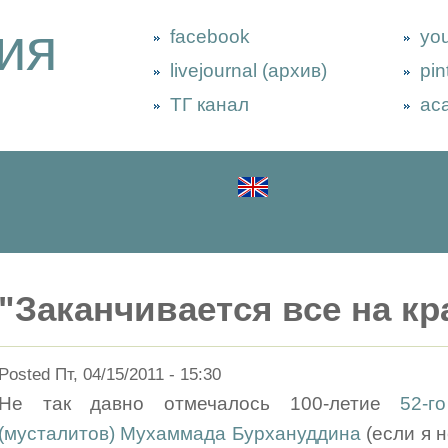
ия
facebook
yo
livejournal (архив)
pin
ТГ канал
ac
"Заканчивается все на к
Posted Пт, 04/15/2011 - 15:30
Не так давно отмечалось 100-летие
52-г
(мусталитов) Мухаммада Бурхануддина
(если я 