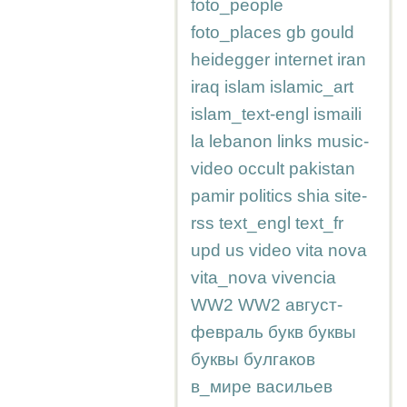
foto_people
foto_places
gb
gould
heidegger
internet
iran
iraq
islam
islamic_art
islam_text-engl
ismaili
la
lebanon
links
music-
video
occult
pakistan
pamir
politics
shia
site-
rss
text_engl
text_fr
upd
us
video
vita nova
vita_nova
vivencia
WW2
WW2
август-
февраль
букв
буквы
буквы
булгаков
в_мире
васильев