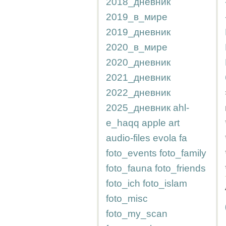
2018_дневник
2019_в_мире
2019_дневник
2020_в_мире
2020_дневник
2021_дневник
2022_дневник
2025_дневник
ahl-
e_haqq
apple
art
audio-files
evola
fa
foto_events
foto_family
foto_fauna
foto_friends
foto_ich
foto_islam
foto_misc
foto_my_scan