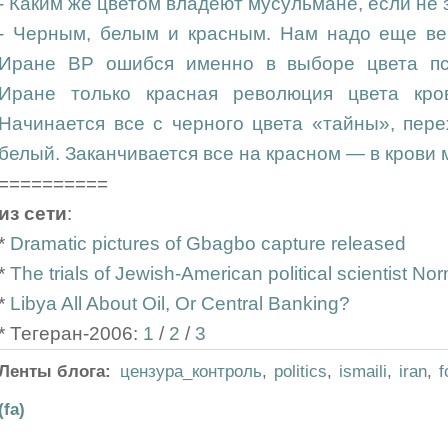
- Каким же цветом владеют мусульмане, если не
- Черным, белым и красным. Нам надо еще ве
Иране BP ошибся именно в выборе цвета пс
Иране только красная революция цвета кро
Начинается все с черного цвета «тайны», пер
белый. Заканчивается все на красном — в крови 
==========
из сети
:
*
Dramatic pictures of Gbagbo capture released
*
The trials of Jewish-American political scientist No
*
Libya All About Oil, Or Central Banking?
* Тегеран-2006:
1
/
2
/
3
Ленты блога:
цензура_контроль
,
politics
,
ismaili
,
iran
,
f
(fa)