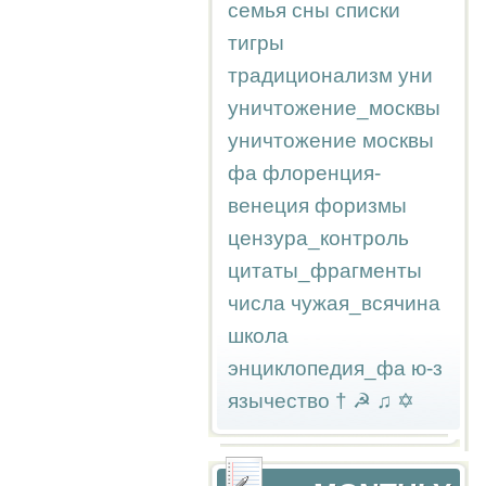
семья
сны
списки
тигры
традиционализм
уни
уничтожение_москвы
уничтожение москвы
фа
флоренция-
венеция
форизмы
цензура_контроль
цитаты_фрагменты
числа
чужая_всячина
школа
энциклопедия_фа
ю-з
язычество
†
☭
♫
✡