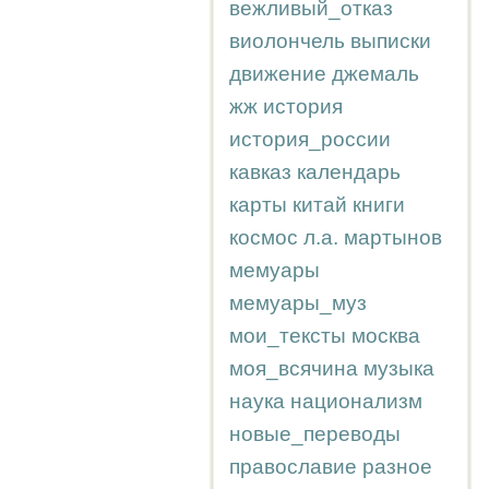
вежливый_отказ
виолончель
выписки
движение
джемаль
жж
история
история_россии
кавказ
календарь
карты
китай
книги
космос
л.а.
мартынов
мемуары
мемуары_муз
мои_тексты
москва
моя_всячина
музыка
наука
национализм
новые_переводы
православие
разное