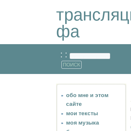
трансляц
фа
: :
обо мне и этом
сайте
мои тексты
моя музыка