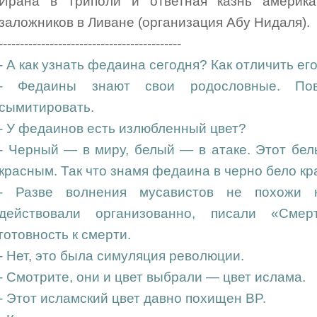
Ирана в Триполи и ответная казнь америка
заложников в Ливане (организация Абу Нидаля).
-------------------------------------------
- А как узнать федаина сегодня? Как отличить ег
- Федаины знают свои родословные. По
сымитировать.
- У федаинов есть излюбленный цвет?
- Черный — в миру, белый — в атаке. Этот бел
красным. Так что знамя федаина в черно бело кр
- Разве волнения мусавистов не похожи
действовали организованно, писали «Смер
готовность к смерти.
- Нет, это была симуляция революции.
- Смотрите, они и цвет выбрали — цвет ислама.
- Этот исламский цвет давно похищен BP.