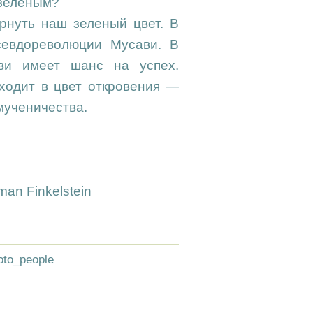
 зеленым?
рнуть наш зеленый цвет. В
евдореволюции Мусави. В
ви имеет шанс на успех.
еходит в цвет откровения —
мученичества.
rman Finkelstein
oto_people