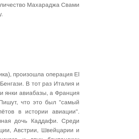
Величество Махараджа Свами
.
ника), произошла операция El
енгази. В тот раз Италия и
и янки авиабазы, а Франция
 Пишут, что это был "самый
ётов в истории авиации".
мная дочь Каддафи. Среди
ции, Австрии, Швейцарии и