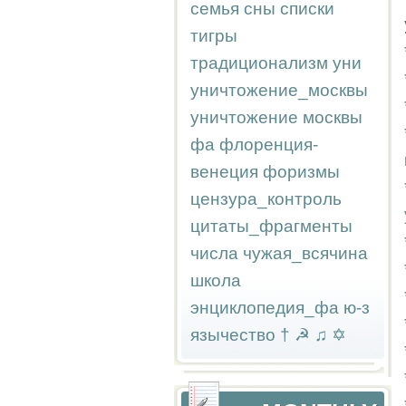
семья
сны
списки
тигры
традиционализм
уни
уничтожение_москвы
уничтожение москвы
фа
флоренция-
венеция
форизмы
цензура_контроль
цитаты_фрагменты
числа
чужая_всячина
школа
энциклопедия_фа
ю-з
язычество
†
☭
♫
✡