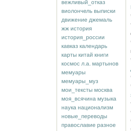
вежливый_отказ
виолончель
выписки
движение
джемаль
жж
история
история_россии
кавказ
календарь
карты
китай
книги
космос
л.а.
мартынов
мемуары
мемуары_муз
мои_тексты
москва
моя_всячина
музыка
наука
национализм
новые_переводы
православие
разное