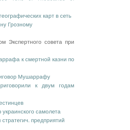
географических карт в сеть
нну Грозному
ом Экспертного совета при
аррафа к смертной казни по
риговор Мушаррафу
риговорили к двум годам
естинцев
 украинского самолета
 стратегич. предприятий