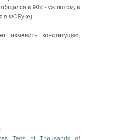
 общался в 90х - уж потом, в
я в ФСБуке).
ет изменить конституцию,
e
izes Tens of Thousands of