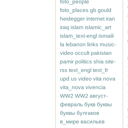
foto_people
foto_places
gb
gould
heidegger
internet
iran
iraq
islam
islamic_art
islam_text-engl
ismaili
la
lebanon
links
music-
video
occult
pakistan
pamir
politics
shia
site-
rss
text_engl
text_fr
upd
us
video
vita nova
vita_nova
vivencia
WW2
WW2
август-
февраль
букв
буквы
буквы
булгаков
в_мире
васильев