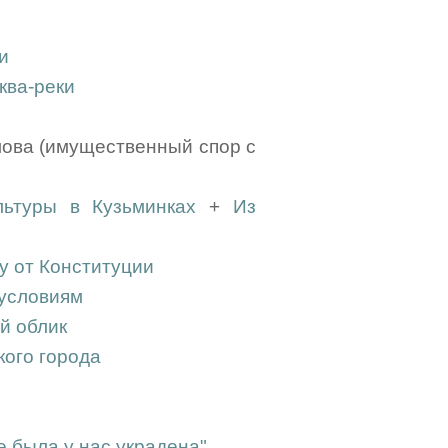
и
ква-реки
илова (имущественный спор с
льтуры в Кузьминках
+
Из
у от Конституции
условиям
й облик
кого города
е была у нас украдена"