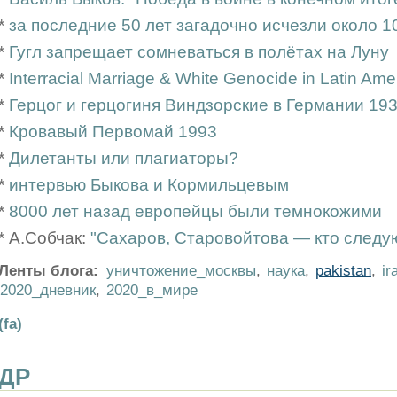
*
за последние 50 лет загадочно исчезли около 1
*
Гугл запрещает сомневаться в полётах на Луну
*
Interracial Marriage & White Genocide in Latin Ame
*
Герцог и герцогиня Виндзорские в Германии 19
*
Кровавый Первомай 1993
*
Дилетанты или плагиаторы?
*
интервью Быкова и Кормильцевым
*
8000 лет назад европейцы были темнокожими
* А.Собчак:
"Сахаров, Старовойтова — кто следу
Ленты блога:
уничтожение_москвы
,
наука
,
pakistan
,
ir
2020_дневник
,
2020_в_мире
(fa)
ДР