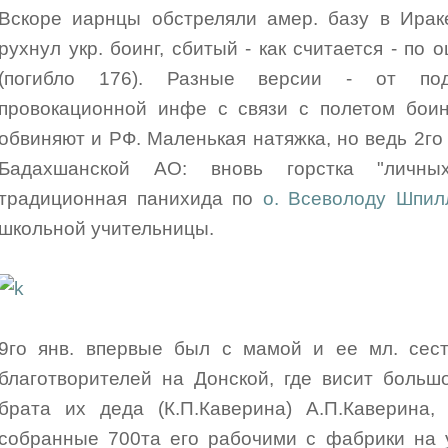
Вскоре иарнцы обстреляли амер. базу в Ирак
рухнул укр. боинг, сбитый - как считается - п
(погибло 176). Разные версии - от по
провокационной инфе с связи с полетом боинг
обвиняют и РФ. Маленькая натяжка, но ведь 2г
Бадахшанской АО: вновь горстка "личны
традиционная панихида по
о. Всеволоду Шпил
школьной учительницы.
9го янв. впервые был с мамой и ее мл. сес
благотворителей на Донской, где висит больш
брата их деда (К.П.Каверина) А.П.Каверина, 
собранные 700та его рабочими с фабрики на 