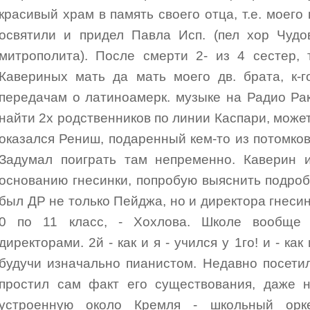
красивый храм в память своего отца, т.е. моег
освятили и придел Павла Исп. (пел хор Чудо
митрополита). После смерти 2- из 4 сестер, 
Кавериных мать да мать моего дв. брата, к-г
передачам о латиноамерк. музыке на Радио Ра
найти 2х родственников по линии Каспари, может
оказался Рениш, подаренный кем-то из потомков 
Задумал поиграть там непременно. Каверин и
основанию гнесинки, попробую выяснить подроб
был ДР не только Пейджа, но и директора гнесинс
0 по 11 класс, - Хохлова. Школе вообще
директорами. 2й - как и я - учился у 1го! и - как
будучи изначально пианистом. Недавно посетил
простил сам факт его существования, даже н
устроенную около Кремля - школьный орк