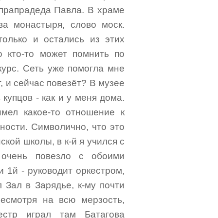
о прапрадеда Павла. В храме
ва монастыря, слово моск.
только и остались из этих
о кто-то может помнить по
курс. Сеть уже помогла мне
, и сейчас повезёт? В музее
купцов - как и у меня дома.
мел какое-то отношение к
ности. Символично, что это
кой школы, в к-й я учился с
 очень повезло с обоими
 и 1й - руководит оркестром,
 Зал в Зарядье, к-му почти
есмотря на всю мерзость,
естр играл там Батагова