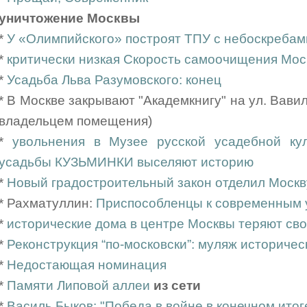
уничтожение Москвы
*
У «Олимпийского» построят ТПУ с небоскребам
*
критически низкая Скорость самоочищения Мос
*
Усадьба Льва Разумовского: конец
* В Москве закрывают "Академкнигу" на ул. Вав
владельцем помещения)
*
увольнения в Музее русской усадебной ку
усадьбы КУЗЬМИНКИ выселяют историю
*
Новый градостроительный закон отделил Москв
* Рахматуллин:
Приспособленцы к современным 
*
исторические дома в центре Москвы теряют сво
*
Реконструкция “по-московски”: муляж историчес
*
Недостающая номинация
*
Памяти Липовой аллеи
из сети
*
Василь Быков: "Победа в войне в конечном итог