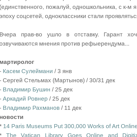
(единственного, пожалуй, одношкольника, с к-м я
эпоху соцсетей, одноклассники стали проявлятьс
Вчера прав-во ушло в отставку. Гарант хоч
озвучиваются мнения против рефыерендума...
мартиролог
-
Касем Сулеймани
/ 3 янв
- Сергей Стельмах (Мартынов) / 30/31 дек
-
Владимир Бушин
/ 25 дек
-
Аркадий Ровнер
/ 25 дек
-
Владимир Рахманов
/ 11 дек
новости
*
14 Paris Museums Put 300,000 Works of Art Onlin
*
The Vatican Library Goes Online and Digit