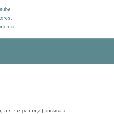
utube
terest
ademia
, а я как раз оцифровываю