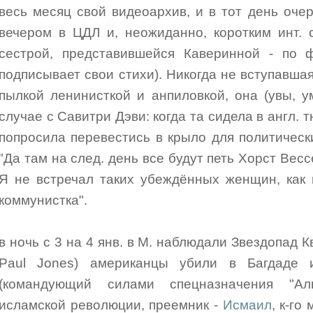
весь месяц свой видеоархив, и в тот день очер
вечером в ЦДЛ и, неожиданно, коротким инт. 
сестрой, представившейся Каверинной - по 
подписывает свои стихи). Никогда не вступавша
пылкой ленинисткой и анпиловкой, она (увы, 
случае с Савитри Дэви: когда та сидела в англ. 
попросила перевестись в крыло для политически
"Да там на след. день все будут петь Хорст Вессе
Я не встречал таких убеждённых женщин, как 
коммунистка".
в ночь с 3 на 4 янв. в М. наблюдали Звездопад К
Paul Jones) американцы убили в Багдаде и
(командующий силами спецназначения "Ал
исламской революции, преемник -
Исмаил
, к-го