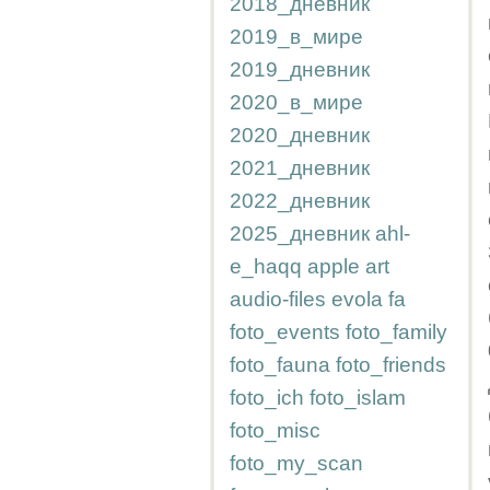
2018_дневник
2019_в_мире
2019_дневник
2020_в_мире
2020_дневник
2021_дневник
2022_дневник
2025_дневник
ahl-
e_haqq
apple
art
audio-files
evola
fa
foto_events
foto_family
foto_fauna
foto_friends
foto_ich
foto_islam
foto_misc
foto_my_scan