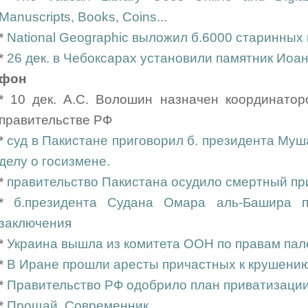
Manuscripts, Books, Coins...
*
National Geographic выложил б.6000 старинных 
*
26 дек. в Чебоксарах установили памятник Иоа
фон
* 10 дек. А.С. Волошин назначен координатор
правительстве РФ
*
суд в Пакистане приговорил б. президента Муш
делу о госизмене.
*
правительство Пакистана осудило смертный п
*
б.президента Судана Омара аль-Башира п
заключения
*
Украина вышла из комитета ООН по правам пал
*
В Иране прошли аресты причастных к крушению
*
Правительство РФ одобрило план приватизации
*
Прощай, Современник