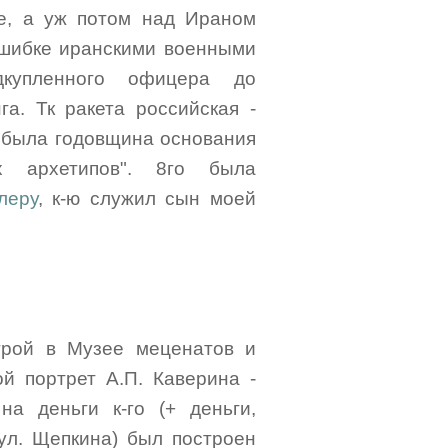
е, а уж потом над Ираном
о ошибке иранскими военными
дкупленного офицера до
а. Тк ракета российская -
о была годовщина основания
х архетипов". 8го была
леру
, к-ю служил сын моей
трой в Музее меценатов и
ой портрет А.П. Каверина -
на деньги к-го (+ деньги,
ул. Щепкина) был построен