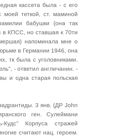
едная кассета была - с его
с моей теткой, ст. маминой
фамилии бабушки (она так
я в КПСС, но ставшая к 70ти
умершая) напоминала мне о
тюрьме в Германии 1946, она
х, тк была с уголовниками.
ль", - ответил англичанин. -
вы и одна старая польская
вадрантиды. 3 янв. (ДР John
ранского ген. Сулеймани
ь-Кудс" Корпуса стражей
 многие считают нац. героем.