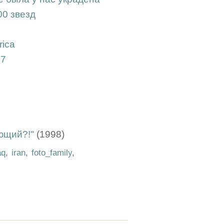
00 звезд
rica
37
ющий?!"
(1998)
aq
,
iran
,
foto_family
,