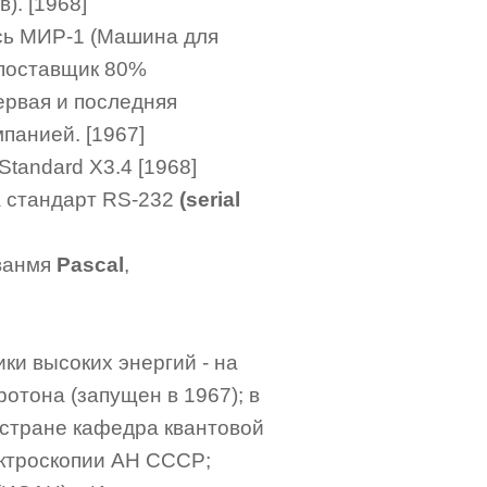
). [1968]
сь МИР-1 (Машина для
 поставщик 80%
ервая и последняя
панией. [1967]
tandard X3.4 [1968]
ила стандарт RS-232
(serial
ованмя
Pascal
,
ки высоких энергий - на
отона (запущен в 1967); в
 стране кафедра квантовой
ектроскопии АН СССР;