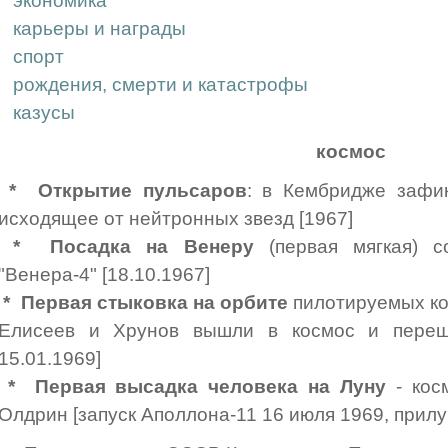
экономика
карьеры и награды
спорт
рождения, смерти и катастрофы
казусы
космос
*
Открытие пульсаров
: в Кембридже зафи
исходящее от нейтронных звезд [1967]
*
Посадка на Венеру
(первая мягкая) со
"Венера-4" [18.10.1967]
*
Первая стыковка на орбите
пилотируемых кор
Елисеев и Хрунов вышли в космос и перешл
15.01.1969]
*
Первая высадка человека на Луну
- кос
Олдрин [запуск Аполлона-11 16 июля 1969, прилу