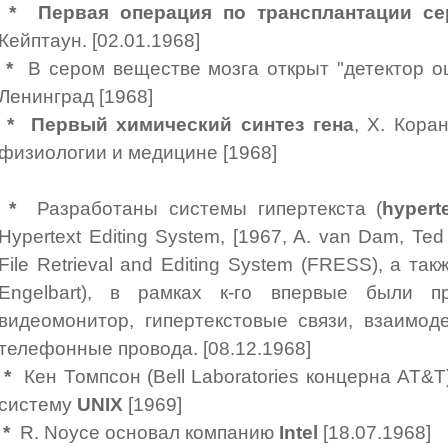
*
Первая операция по трансплантации се
Кейптаун. [02.01.1968]
*
В сером веществе мозга открыт "детектор ош
Ленинград [1968]
*
Первый химический синтез гена
, Х. Кора
физиологии и медицине [1968]
*
Разработаны системы гипертекста (
hypert
Hypertext Editing System, [1967, A. van Dam, Te
File Retrieval and Editing System (FRESS), а та
Engelbart), в рамках к-го впервые были п
видеомонитор, гипертекстовые связи, взаимод
телефонные провода. [08.12.1968]
*
Кен Томпсон (Bell Laboratories концерна АТ&
систему
UNIX
[1969]
*
R. Noyce основал компанию
Intel
[18.07.1968]