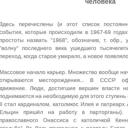
человека
Здесь перечислены (и этот список постоянн
события, которые происходили в 1967-69 года
простоты назвать "1968", обозначив, т. обр.,
"волну" последнего века ушедшего тысячелет
переход, когда старое умирало, а новое появляло
Массовое начало карьер. Множество вообще нач
открываются месторождения... В СССР оф
движение. Люди, достигшие вершин власти на
поднимаются на необходимую для этого ступень
II стал кардиналом, католикос Илия и патриарх 
Ельцин пришёл на работу в парторганы). 
православного Онассиса с католичкой Кенн