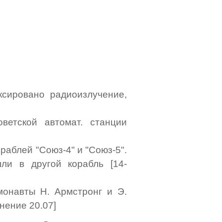
ксировано радиоизлучение,
ветской автомат. станции
аблей "Союз-4" и "Союз-5".
и в другой корабль [14-
монавты Н. Армстронг и Э.
нение 20.07]