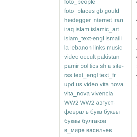
foto_people
foto_places
gb
gould
heidegger
internet
iran
iraq
islam
islamic_art
islam_text-engl
ismaili
la
lebanon
links
music-
video
occult
pakistan
pamir
politics
shia
site-
rss
text_engl
text_fr
upd
us
video
vita nova
vita_nova
vivencia
WW2
WW2
август-
февраль
букв
буквы
буквы
булгаков
в_мире
васильев