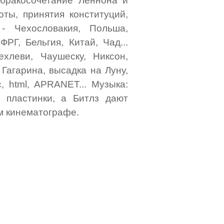
 бракосочетание Леннона и
оты, принятия конституций,
- Чехословакия, Польша,
РГ, Бельгия, Китай, Чад...
хлеви, Чаушеску, Никсон,
 Гагарина, высадка на Луну,
, html, APRANET... Музыка:
 пластинки, а Битлз дают
ом кинематографе.