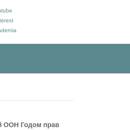
utube
terest
ademia
й ООН Годом прав