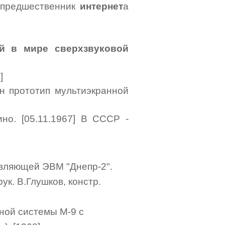
предшественник
интернет
а
й в мире сверхзвуковой
]
 прототип мультиэкранной
о. [05.11.1967] В СССР -
авляющей ЭВМ "Днепр-2".
к. В.Глушков, констр.
ной системы М-9 с