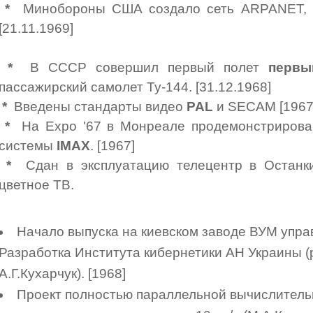
*
Минобороны США создало сеть ARPANET, 
[21.11.1969]
*
В СССР совершил первый полет
первы
пассажирский самолет Ту-144. [31.12.1968]
*
Введены стандарты видео
PAL
и SECAM [1967
*
На Expo '67 в Монреале продемонстрирован
системы
IMAX
. [1967]
*
Сдан в эксплуатацию телецентр в Останкин
цветное ТВ.
Начало выпуска на киевском заводе ВУМ упр
Разработка Института кибернетики АН Украины (ру
А.Г.Кухарчук). [1968]
Проект полностью параллельной вычислитель