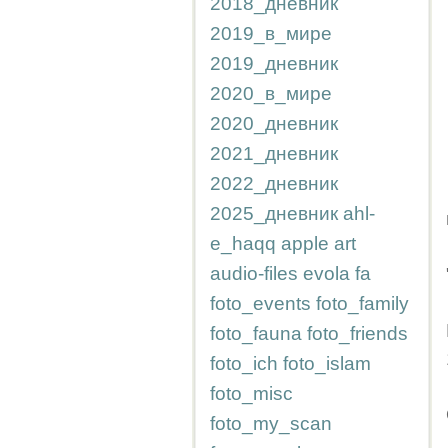
2018_дневник
2019_в_мире
2019_дневник
2020_в_мире
2020_дневник
2021_дневник
2022_дневник
2025_дневник
ahl-
e_haqq
apple
art
audio-files
evola
fa
foto_events
foto_family
foto_fauna
foto_friends
foto_ich
foto_islam
foto_misc
foto_my_scan