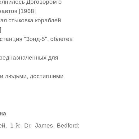
олнилось Договором о
автов [1968]
ая стыковка кораблей
]
станция "Зонд-5", облетев
предназначенных для
ми людьми, достигшими
на
, 1-й: Dr. James Bedford;