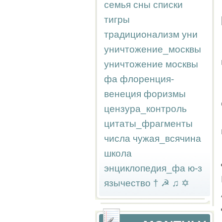
семья
сны
списки
тигры
традиционализм
уни
уничтожение_москвы
уничтожение москвы
фа
флоренция-
венеция
форизмы
цензура_контроль
цитаты_фрагменты
числа
чужая_всячина
школа
энциклопедия_фа
ю-з
язычество
†
☭
♫
✡