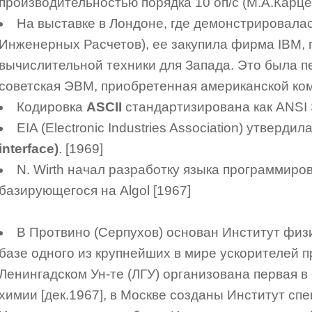
производительностью порядка 10 оп/с (М.А.Карцев
На выставке в Лондоне, где демонстрировала
Инженерных Расчетов), ее закупила фирма IBM,
вычислительной техники для Запада. Это была п
советская ЭВМ, приобретенная американской ком
Кодировка
ASCII
стандартизирована как ANSI S
EIA (Electronic Industries Association) утверд
interface)
. [1969]
N. Wirth начал разработку языка программир
базирующегося на Algol [1967]
В Протвино (Серпухов) основан Институт физи
базе одного из крупнейших в мире ускорителей пр
Ленингадском Ун-те (ЛГУ) организована первая в
химии [дек.1967], в Москве созданы Институт сп