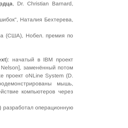
рдца
, Dr. Christian Barnard,
ибок", Наталия Бехтерева,
на (США), Нобел. премия по
ext
): начатый в IBM проект
d Nelson], заменённый потом
кже проект oNLine System (D.
родемонстрированы мышь,
ействие компьютеров через
T) разработал операционную