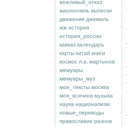
вежливый_отказ
виолончель
выписки
движение
джемаль
жж
история
история_россии
кавказ
календарь
карты
китай
книги
космос
л.а.
мартынов
мемуары
мемуары_муз
мои_тексты
москва
моя_всячина
музыка
наука
национализм
новые_переводы
православие
разное