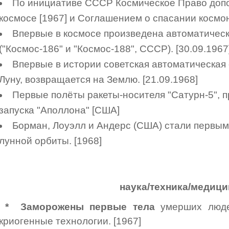
По инициативе СССР Космическое Право доп
космосе [1967] и Соглашением о спасании космон
Впервые в космосе произведена автоматическ
("Космос-186" и "Космос-188", СССР). [30.09.1967
Впервые в истории советская автоматическая 
Луну, возвращается на Землю. [21.09.1968]
Первые полёты ракеты-носителя "Сатурн-5", 
запуска "Аполлона" [США]
Борман, Лоуэлл и Андерс (США) стали первы
лунной орбиты. [1968]
наука/техника/медици
*
Заморожены первые тела
умерших людей
криогенные технологии. [1967]