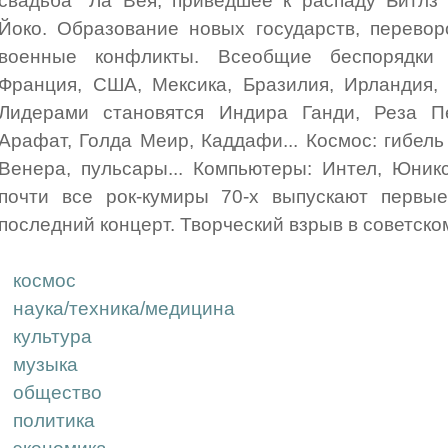
свадьба" Ла Вея; приведшее к распаду Битлз
Йоко. Образование новых государств, перевор
военные конфликты. Всеобщие беспорядки 
Франция, США, Мексика, Бразилия, Ирландия, Ф
Лидерами становятся Индира Ганди, Реза Пе
Арафат, Голда Меир, Каддафи... Космос: гибель
Венера, пульсары... Компьютеры: Интел, Юникс
почти все рок-кумиры 70-х выпускают первые
последний концерт. Творческий взрыв в советск
космос
наука/техника/медицина
культура
музыка
общество
политика