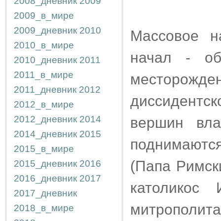
2008_дневник
2009
2009_в_мире
2009_дневник
2010
Массовое н
2010_в_мире
начал - об
2010_дневник
2011
2011_в_мире
месторожд
2011_дневник
2012
диссидентс
2012_в_мире
2012_дневник
2014
вершин вла
2014_дневник
2015
поднимаются
2015_в_мире
(Папа Римск
2015_дневник
2016
2016_дневник
2017
католикос
2017_дневник
митрополит
2018_в_мире