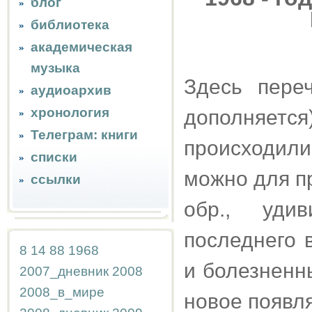
блог
библиотека
академическая
музыка
Здесь пере
аудиоархив
хронология
дополняетс
Телеграм: книги
происходил
списки
можно для пр
ссылки
обр., удив
последнего 
8
14
88
1968
и болезненн
2007_дневник
2008
2008_в_мире
новое появл