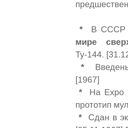
предшестве
*
В СССР с
мире сверх
Ту-144. [31.1
*
Введены
[1967]
*
На Expo '
прототип му
*
Сдан в эк