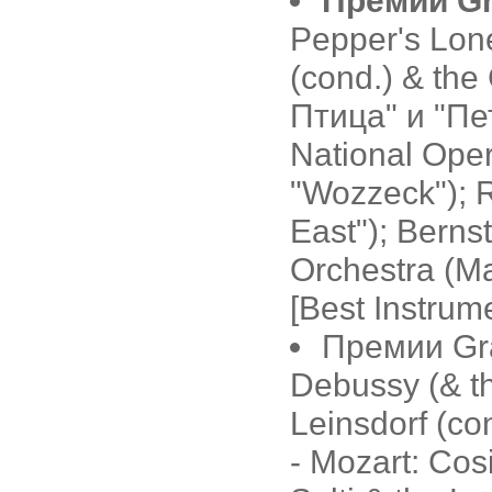
Премии G
Pepper's Lone
(cond.) & th
Птица" и "Пет
National Ope
"Wozzeck"); 
East"); Bern
Orchestra (М
[Best Instrum
Премии Gra
Debussy (& t
Leinsdorf (co
- Mozart: Cosi