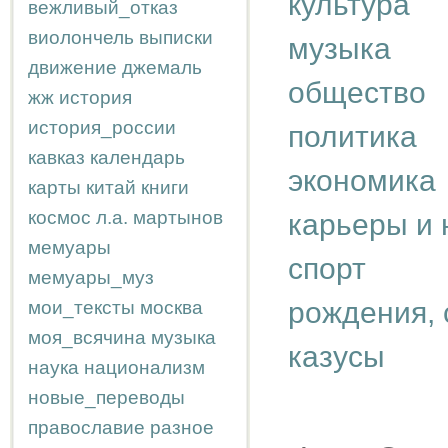
культура
вежливый_отказ
виолончель
выписки
музыка
движение
джемаль
общество
жж
история
история_россии
политика
кавказ
календарь
экономика
карты
китай
книги
космос
л.а.
мартынов
карьеры и 
мемуары
спорт
мемуары_муз
рождения, 
мои_тексты
москва
моя_всячина
музыка
казусы
наука
национализм
новые_переводы
православие
разное