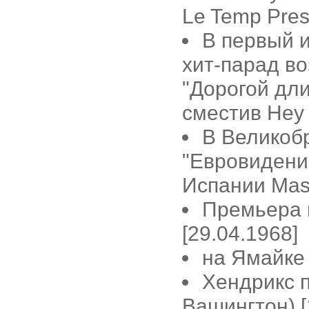
Le Temp Pres
В первый и
хит-парад во
"Дорогой дли
сместив Hey J
В Великоб
"Евровидени
Испании Massi
Премьера 
[29.04.1968]
на Ямайке 
Хендрикс п
Вашингтон) [