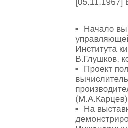
[05.11.1967]
Начало вы
управляющей
Института ки
В.Глушков, ко
Проект по
вычислитель
производите
(М.А.Карцев).
На выставк
демонстриро