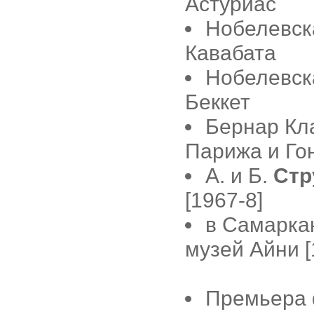
Астуриас
Нобелевска
Кавабата
Нобелевска
Беккет
Бернар Кл
Парижа и Го
А. и Б.
Стр
[1967-8]
в Самарка
музей Айни [
Премьера 