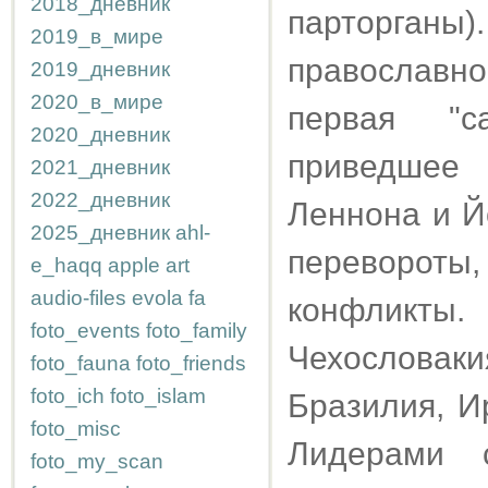
2018_дневник
парторган
2019_в_мире
православно
2019_дневник
2020_в_мире
первая "с
2020_дневник
приведшее 
2021_дневник
2022_дневник
Леннона и Й
2025_дневник
ahl-
перевороты
e_haqq
apple
art
audio-files
evola
fa
конфликт
foto_events
foto_family
Чехословаки
foto_fauna
foto_friends
foto_ich
foto_islam
Бразилия, Ир
foto_misc
Лидерами 
foto_my_scan