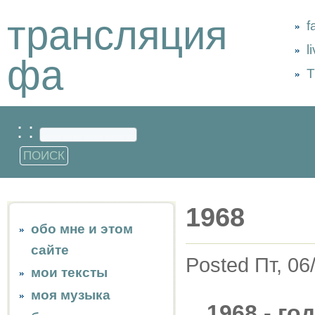
трансляция
f
l
фа
Т
: :
1968
обо мне и этом
сайте
Posted Пт, 06
мои тексты
моя музыка
1968 - г