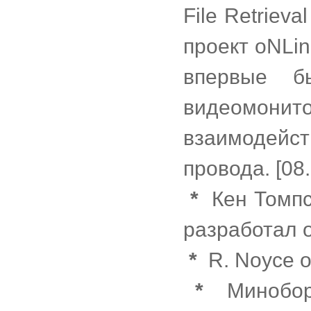
File Retrieva
проект oNLine
впервые б
видеомони
взаимодейст
провода. [08
*
Кен Томпсо
разработал 
*
R. Noyce 
*
Миноборо