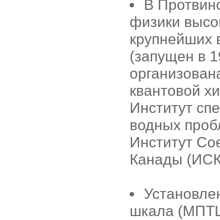
В Протвино
физики высок
крупнейших 
(запущен в 1
организован
квантовой хи
Институт сп
водных проб
Институт Со
Канады (ИСК
Установле
шкала (МПТШ