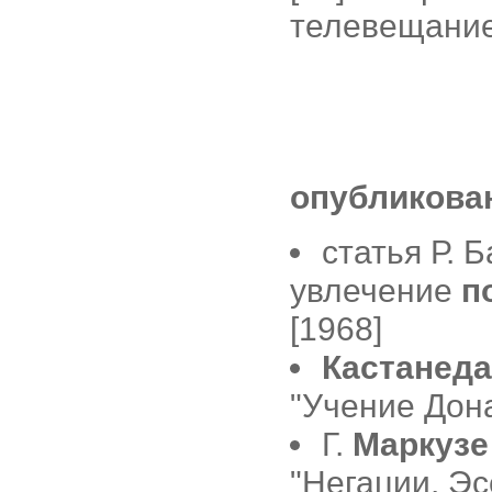
телевещание
опубликова
статья Р. 
увлечение
п
[1968]
Кастанед
"Учение Дона
Г.
Маркузе
"Негации. Эс