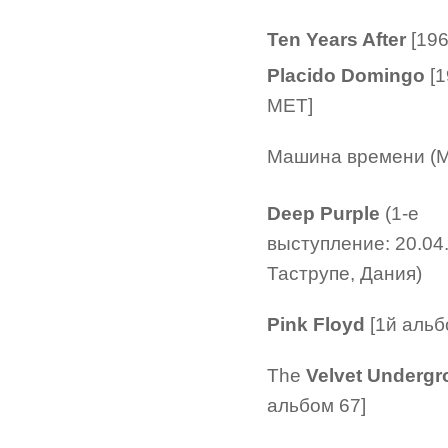
Ten Years After
[196
Placido Domingo
[1
MET]
Машина времени (М
Deep Purple
(1-е
выступление: 20.04.
Таструпе, Дания)
Pink Floyd
[1й альб
The
Velvet Underg
альбом 67]