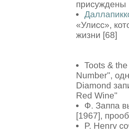
присуждены 
Даллапикк
«Улисс», кот
жизни [68]
Toots & th
Number", одн
Diamond запи
Red Wine"
Ф. Заппа в
[1967], проо
P. Henry с