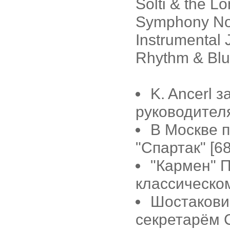
Solti & the L
Symphony No. 
Instrumental 
Rhythm & Blu
K. Ancerl 
руководителя
В Москве 
"Спартак" [68
"Кармен" 
классическом
Шостакович
секретарём 