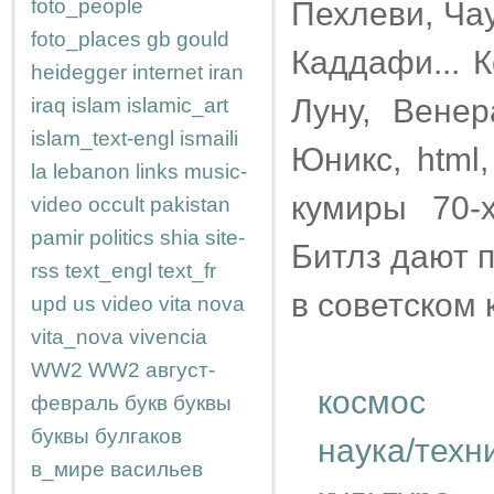
foto_people
Пехлеви, Ча
foto_places
gb
gould
Каддафи... 
heidegger
internet
iran
Луну, Венер
iraq
islam
islamic_art
islam_text-engl
ismaili
Юникс, html
la
lebanon
links
music-
кумиры 70-
video
occult
pakistan
pamir
politics
shia
site-
Битлз дают 
rss
text_engl
text_fr
в советском
upd
us
video
vita nova
vita_nova
vivencia
WW2
WW2
август-
космос
февраль
букв
буквы
буквы
булгаков
наука/техн
в_мире
васильев