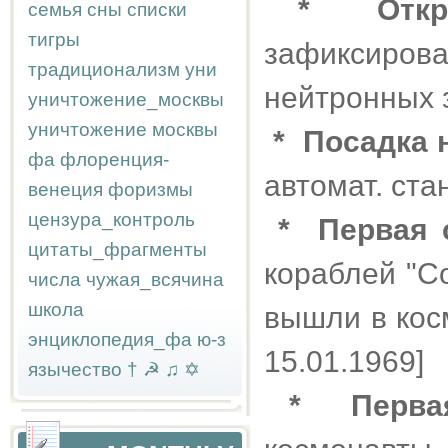
*
Отк
семья
сны
списки
тигры
зафиксиров
традиционализм
уни
нейтронных з
уничтожение_москвы
уничтожение москвы
*
Посадка 
фа
флоренция-
автомат. ста
венеция
форизмы
цензура_контроль
*
Первая 
цитаты_фрагменты
кораблей "С
числа
чужая_всячина
школа
вышли в кос
энциклопедия_фа
ю-з
15.01.1969]
язычество
†
☭
♫
✡
*
Перва