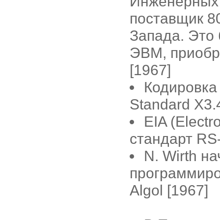
Инженерных 
поставщик 8
Запада. Это
ЭВМ, приобр
[1967]
Кодировк
Standard X3.
EIA (Electr
стандарт RS
N. Wirth н
программир
Algol [1967]