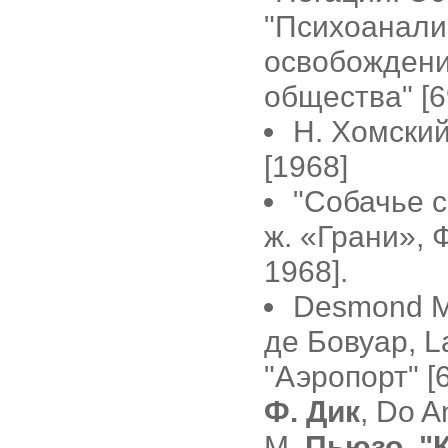
"Психоанализ
освобождении
общества" [6
Н. Хомский
[1968]
"Собачье 
ж. «Грани», 
1968].
Desmond Mo
де Бовуар, L
"Аэропорт" [
Ф. Дик
, Do A
М.
Пьюзо, "