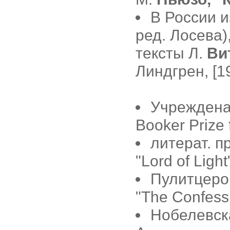
В России 
ред. Лосева)
тексты Л.
Ви
Линдгрен, [1
Учреждена 
Booker Prize f
литерат. п
"Lord of Light
Пулитцеров
"The Confessi
Нобелевска