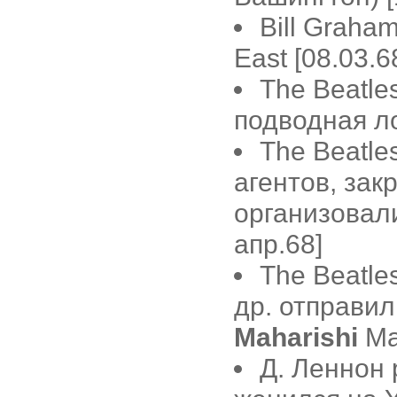
Bill Graha
East [08.03.6
The Beatl
подводная ло
The Beatle
агентов, за
организовал
апр.68]
The Beatle
др. отправил
Maharishi
Ma
Д. Леннон 