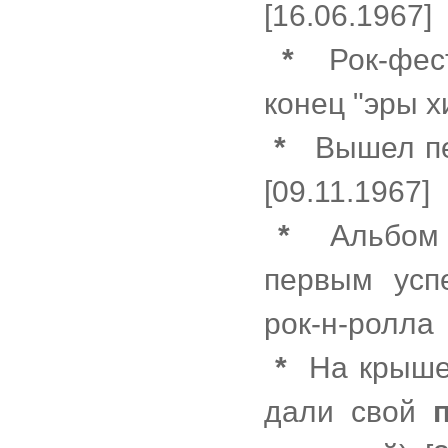
[16.06.1967]
*
Рок-фес
конец "эры х
*
Вышел пе
[09.11.1967]
*
Альбом М.
первым усп
рок-н-ролла
*
На крыше 
дали свой