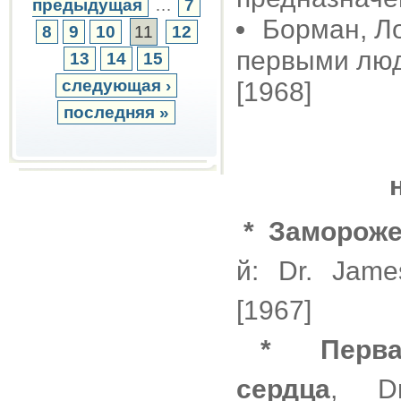
предыдущая
…
7
Борман, Л
8
9
10
11
12
первыми люд
13
14
15
следующая ›
[1968]
последняя »
*
Замороже
й: Dr. Jame
[1967]
*
Перв
сердца
, Dr