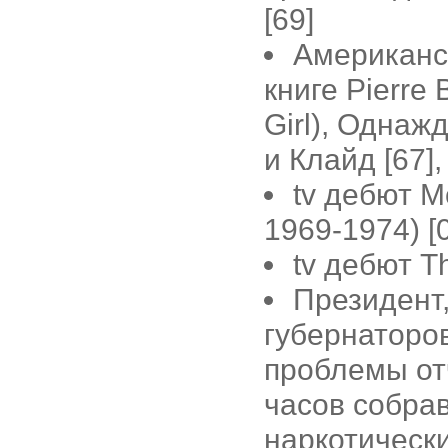
[69]
Американс
книге Pierre
Girl), Однаж
и Клайд [67],
tv дебют M
1969-1974) [
tv дебют T
Президент,
губернаторо
проблемы от
часов собра
наркотически