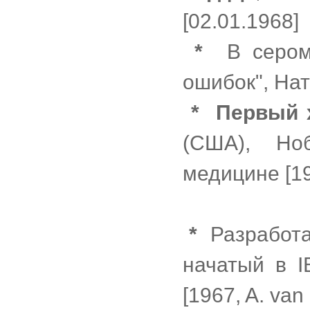
[02.01.1968]
*
В сером 
ошибок", Нат
*
Первый 
(США), Но
медицине [1
*
Разработан
начатый в I
[1967, A. va