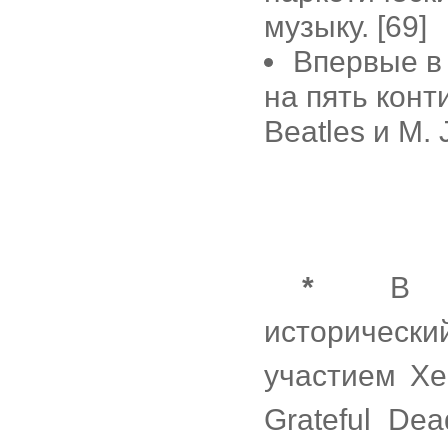
музыку. [69]
Впервые в
на пять конт
Beatles и М. 
*
В Монт
историческ
участием Хе
Grateful Dea