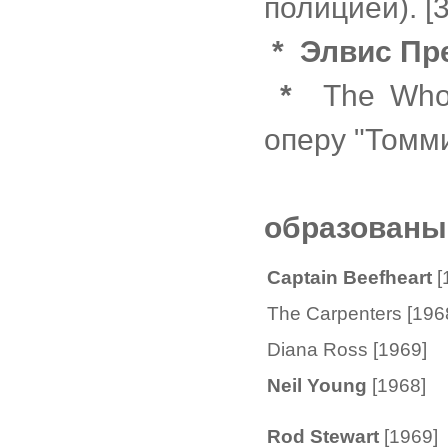
полицией). [
*
Элвис Пр
*
The Who 
оперу "Томми
образованы 
Captain Beefheart
[
The Carpenters [196
Diana Ross [1969]
Neil Young
[1968]
Rod Stewart
[1969]