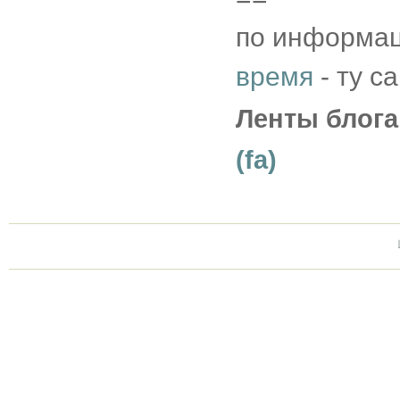
по информац
время
- ту с
Ленты блога
(fa)