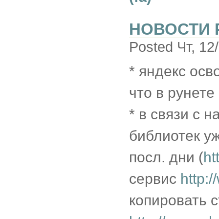
НОВОСТИ 
Posted Чт, 12
* яндекс осв
что в рунет
* в связи с н
библиотек уж
посл. дни (
ht
сервис
http:
копировать с