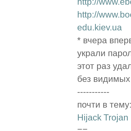
http://www.e
http://www.bo
edu.kiev.ua
* вчера впер
украли парол
этот раз уда
без видимых
-----------
почти в тему
Hijack Trojan
==