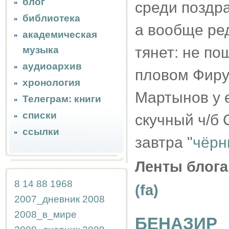
блог
среди поздр
библиотека
а вообще ред
академическая
тянет: не п
музыка
аудиоархив
пловом Фируз
хронология
Мартынов у 
Телеграм: книги
списки
скучный ч/б C
ссылки
завтра "
чёрн
Ленты блога
8
14
88
1968
(fa)
2007_дневник
2008
2008_в_мире
БЕНАЗИР