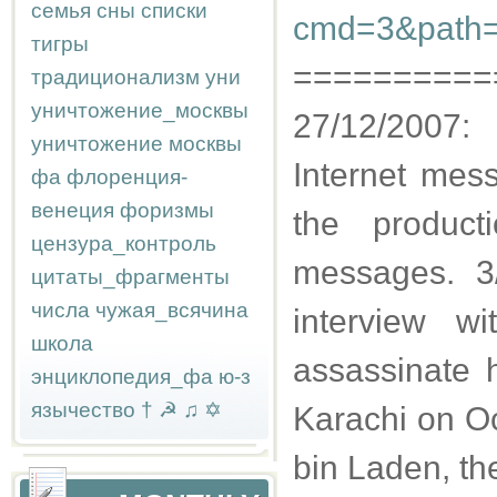
семья
сны
списки
cmd=3&path=A
тигры
==========
традиционализм
уни
уничтожение_москвы
27/12/2007:
уничтожение москвы
Internet mes
фа
флоренция-
венеция
форизмы
the product
цензура_контроль
messages. 3
цитаты_фрагменты
числа
чужая_всячина
interview w
школа
assassinate 
энциклопедия_фа
ю-з
язычество
†
☭
♫
✡
Karachi on O
bin Laden, th