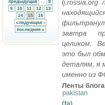
lj.rossia.org
предыдущая
…
8
9
10
11
12
13
находящийс
14
15
16
фильтрану
следующая ›
последняя »
завтра пр
целиком. В
это был обм
деталям, я 
именно из 
Ленты блога
pakistan
(fa)