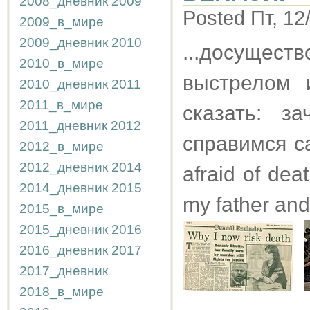
2008_дневник
2009
Posted Пт, 12
2009_в_мире
2009_дневник
2010
...досущест
2010_в_мире
выстрелом 
2010_дневник
2011
2011_в_мире
сказать: з
2011_дневник
2012
справимся са
2012_в_мире
2012_дневник
2014
afraid of deat
2014_дневник
2015
my father and
2015_в_мире
2015_дневник
2016
2016_дневник
2017
2017_дневник
2018_в_мире