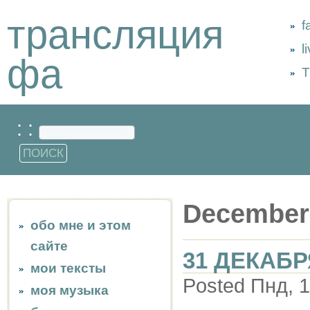
трансляция
f
l
фа
Т
: :
December
обо мне и этом
сайте
31 ДЕКАБР
мои тексты
Posted Пнд, 1
моя музыка