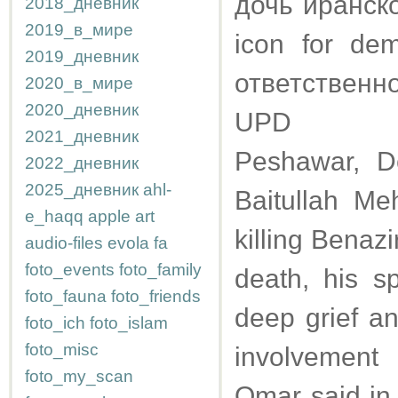
дочь иранск
2018_дневник
2019_в_мире
icon for de
2019_дневник
ответственн
2020_в_мире
2020_дневник
UPD
2021_дневник
Peshawar, D
2022_дневник
2025_дневник
ahl-
Baitullah M
e_haqq
apple
art
killing Benaz
audio-files
evola
fa
foto_events
foto_family
death, his 
foto_fauna
foto_friends
deep grief a
foto_ich
foto_islam
foto_misc
involvement
foto_my_scan
Omar said in 