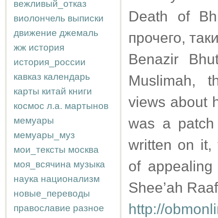
вежливый_отказ
Death of Bh
виолончель
выписки
движение
джемаль
прочего, так
жж
история
Benazir Bhu
история_россии
кавказ
календарь
Muslimah, t
карты
китай
книги
views about h
космос
л.а.
мартынов
мемуары
was a patch 
мемуары_муз
written on it,
мои_тексты
москва
of appealing 
моя_всячина
музыка
наука
национализм
Shee’ah Raaf
новые_переводы
http://obmonl
православие
разное