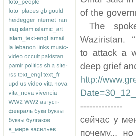
foto_people
foto_places
gb
gould
of the govern
heidegger
internet
iran
The spoke
iraq
islam
islamic_art
Waziristan. “I
islam_text-engl
ismaili
la
lebanon
links
music-
to attack a
video
occult
pakistan
deep grief an
pamir
politics
shia
site-
rss
text_engl
text_fr
http://www.gr
upd
us
video
vita nova
Date=30_12_
vita_nova
vivencia
WW2
WW2
август-
--------------
февраль
букв
буквы
сейчас у ме
буквы
булгаков
в_мире
васильев
почему... н