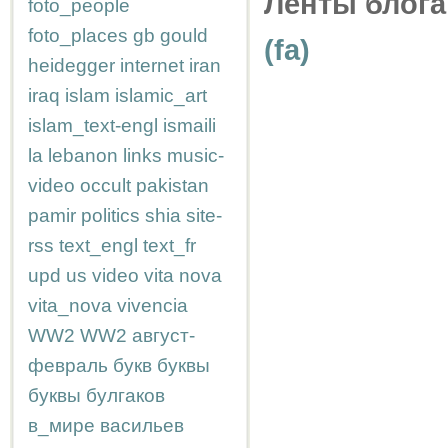
Ленты блога
foto_people
foto_places
gb
gould
(fa)
heidegger
internet
iran
iraq
islam
islamic_art
islam_text-engl
ismaili
la
lebanon
links
music-
video
occult
pakistan
pamir
politics
shia
site-
rss
text_engl
text_fr
upd
us
video
vita nova
vita_nova
vivencia
WW2
WW2
август-
февраль
букв
буквы
буквы
булгаков
в_мире
васильев