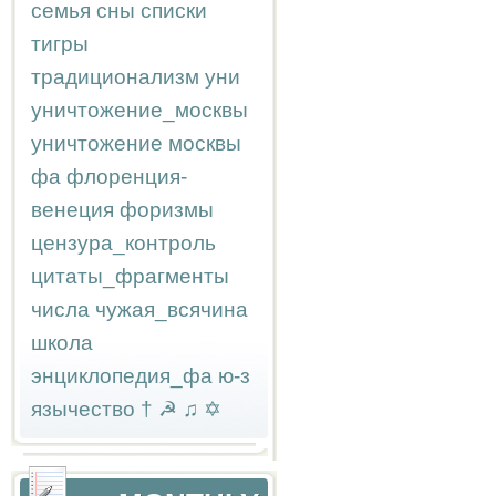
семья
сны
списки
тигры
традиционализм
уни
уничтожение_москвы
уничтожение москвы
фа
флоренция-
венеция
форизмы
цензура_контроль
цитаты_фрагменты
числа
чужая_всячина
школа
энциклопедия_фа
ю-з
язычество
†
☭
♫
✡