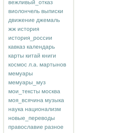
вежливый_отказ
виолончель
выписки
движение
джемаль
жж
история
история_россии
кавказ
календарь
карты
китай
книги
космос
л.а.
мартынов
мемуары
мемуары_муз
мои_тексты
москва
моя_всячина
музыка
наука
национализм
новые_переводы
православие
разное