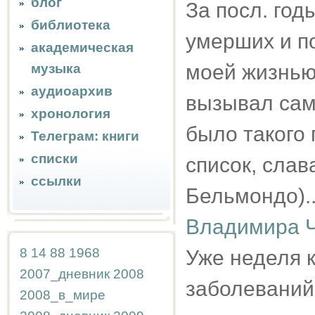
блог
За посл. год
библиотека
умерших и по
академическая
моей жизнью
музыка
аудиоархив
вызывал сам 
хронология
было такого 
Телеграм: книги
списки
список, слав
ссылки
Бельмондо)..
Владимира Ч
8
14
88
1968
Уже неделя 
2007_дневник
2008
заболеваний 
2008_в_мире