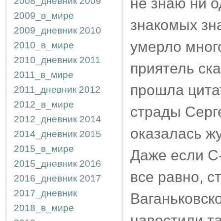
не знаю ни 
2008_дневник
2009
2009_в_мире
знакомых зна
2009_дневник
2010
умерло много
2010_в_мире
2010_дневник
2011
приятель ска
2011_в_мире
прошла цита
2011_дневник
2012
2012_в_мире
страды Серг
2012_дневник
2014
оказалась жу
2014_дневник
2015
2015_в_мире
Даже если С
2015_дневник
2016
все равно, с
2016_дневник
2017
2017_дневник
Ваганьковско
2018_в_мире
навестили та