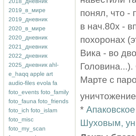
2018_дневник
2019_в_мире
понял, что -
2019_дневник
в нач.80х - 
2020_в_мире
2020_дневник
похоронах (э
2021_дневник
Вика - во дв
2022_дневник
Головина...)
2025_дневник
ahl-
e_haqq
apple
art
Марте с паро
audio-files
evola
fa
foto_events
foto_family
уничтожение
foto_fauna
foto_friends
*
Апаковское
foto_ich
foto_islam
foto_misc
Шуховым, ун
foto_my_scan