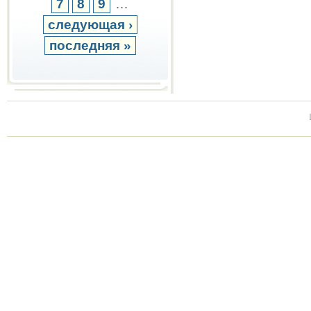
7
8
9
…
следующая ›
последняя »