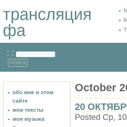
трансляция
f
l
фа
Т
: :
October 2
обо мне и этом
сайте
20 ОКТЯБР
мои тексты
Posted Ср, 10
моя музыка