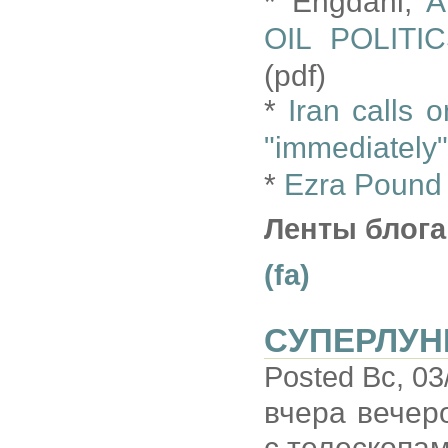
* Engdahl,
A
OIL POLIT
(pdf)
*
Iran calls 
"immediately"
*
Ezra Pound 
Ленты блога
(fa)
СУПЕРЛУН
Posted Вс, 03
вчера вечер
с телескопа