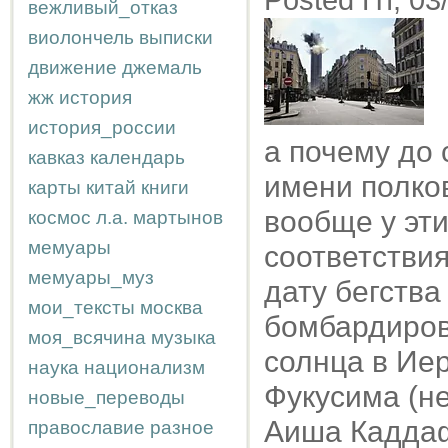
Posted Пт, 03
вежливый_отказ
виолончель
выписки
движение
джемаль
жж
история
история_россии
а почему до 
кавказ
календарь
имени полко
карты
китай
книги
вообще у эт
космос
л.а.
мартынов
мемуары
соответствия
мемуары_муз
дату бегства
мои_тексты
москва
бомбардирово
моя_всячина
музыка
солнца в Иер
наука
национализм
Фукусима (не
новые_переводы
Аиша Каддаф
православие
разное