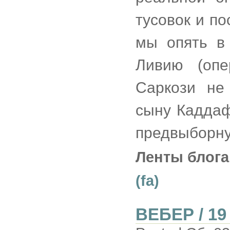
тусовок и по
мы опять в 
Ливию (опе
Саркози не
сыну Каддаф
предвыборну
Ленты блога
(fa)
ВЕБЕР / 1