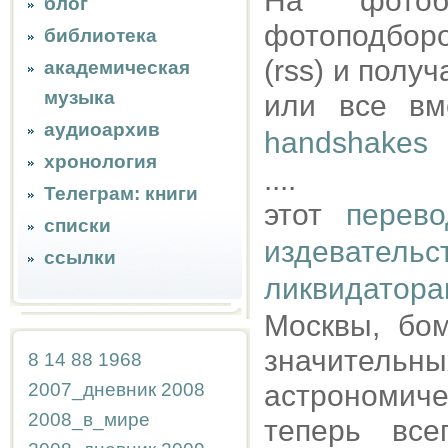
На фотоб
блог
фотоподбор
библиотека
(rss) и полу
академическая
музыка
или все вм
аудиоархив
handshakes
хронология
....
Телеграм: книги
этот
перево
списки
издевате
ссылки
ликвидатор
Москвы, бо
значительн
8
14
88
1968
2007_дневник
2008
астрономиче
2008_в_мире
теперь вс