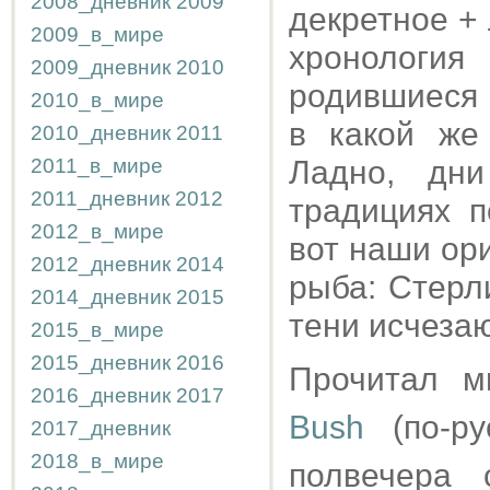
2008_дневник
2009
декретное +
2009_в_мире
хронология
2009_дневник
2010
родившиеся 
2010_в_мире
в какой же
2010_дневник
2011
2011_в_мире
Ладно, дн
2011_дневник
2012
традициях п
2012_в_мире
вот наши ор
2012_дневник
2014
рыба: Стерл
2014_дневник
2015
тени исчезаю
2015_в_мире
2015_дневник
2016
Прочитал 
2016_дневник
2017
Bush
(по-ру
2017_дневник
2018_в_мире
полвечера 