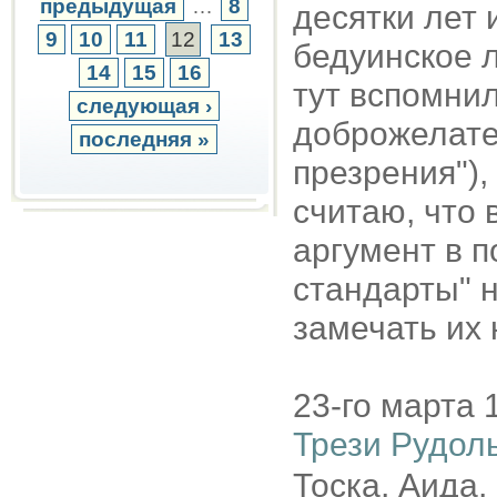
предыдущая
…
8
десятки лет 
9
10
11
12
13
бедуинское л
14
15
16
тут вспомни
следующая ›
доброжелате
последняя »
презрения"),
считаю, что 
аргумент в п
стандарты" н
замечать их 
23-го марта 
Трези Рудол
Тоска, Аида,