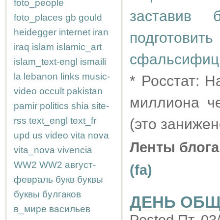
foto_people
заставив 
foto_places
gb
gould
heidegger
internet
iran
подготов
iraq
islam
islamic_art
сфальсифиц
islam_text-engl
ismaili
la
lebanon
links
music-
* Росстат: 
video
occult
pakistan
миллиона ч
pamir
politics
shia
site-
rss
text_engl
text_fr
(это занижен
upd
us
video
vita nova
Ленты блога
vita_nova
vivencia
WW2
WW2
август-
(fa)
февраль
букв
буквы
буквы
булгаков
ДЕНЬ ОБ
в_мире
васильев