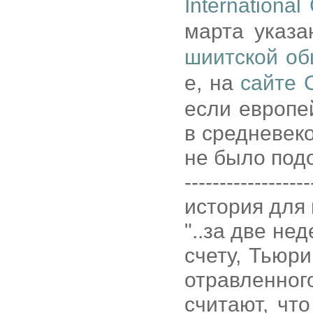
International
марта указа
шиитской об
е, на
сайте 
если европе
в средневеко
не было под
------------------
история для 
"..за две не
счету, Тьюри
отравленно
считают, чт