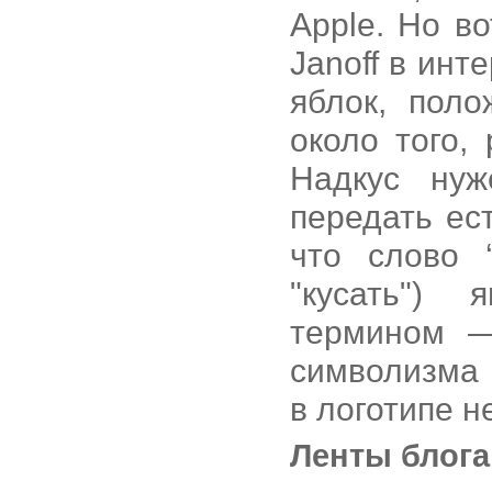
Apple. Но в
Janoff в инт
яблок, пол
около того,
Надкус ну
передать ес
что слово ‘
"кусать")
термином —
символизма 
в логотипе не
Ленты блога