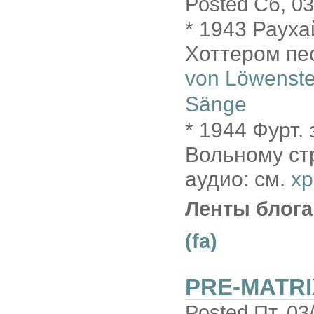
Posted Сб, 03
* 1943 Рауха
Хоттером пес
von Löwenst
Sänge
* 1944 Фурт.
Вольному ст
аудио: см.
х
Ленты блога
(fa)
PRE-MATRI
Posted Пт, 03