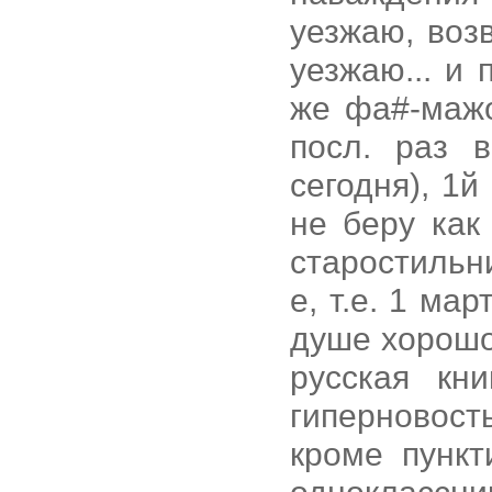
уезжаю, воз
уезжаю... и 
же фа#-мажо
посл. раз 
сегодня), 1й
не беру как
старостильн
е, т.е. 1 ма
душе хорошо
русская кни
гиперновост
кроме пункт