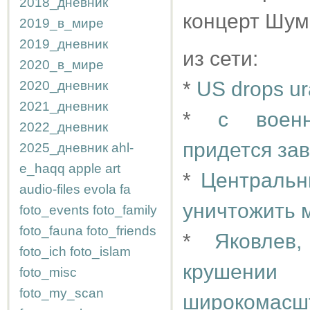
2018_дневник
концерт Шума
2019_в_мире
2019_дневник
из сети:
2020_в_мире
*
US drops u
2020_дневник
2021_дневник
*
с военн
2022_дневник
придется зав
2025_дневник
ahl-
e_haqq
apple
art
*
Центральн
audio-files
evola
fa
уничтожить 
foto_events
foto_family
foto_fauna
foto_friends
*
Яковлев
foto_ich
foto_islam
крушении
foto_misc
foto_my_scan
широкомас