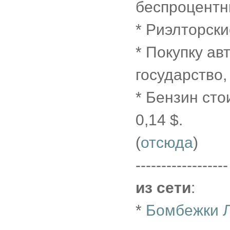
беспроцентн
* Риэлторск
* Покупку а
государство,
* Бензин сто
0,14 $.
(
отсюда
)
------------------
из сети
:
*
Бомбежки Л