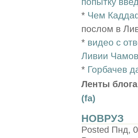
попытку введ
*
Чем Каддаф
послом в Ли
*
видео с от
Ливии Чамо
*
Горбачев д
Ленты блога
(fa)
НОВРУЗ
Posted Пнд, 0