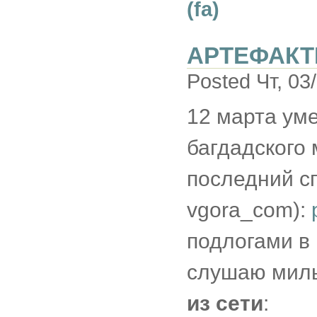
(fa)
АРТЕФАК
Posted Чт, 03/
12 марта уме
багдадского 
последний сп
vgora_com):
подлогами в
слушаю ми
из сети
: