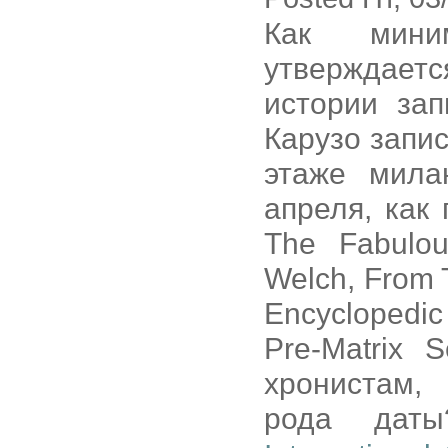
Как мини
утверждает
истории зап
Карузо запис
этаже мила
апреля, как 
The Fabulo
Welch, From T
Encyclopedi
Pre-Matrix 
хронистам,
рода дат