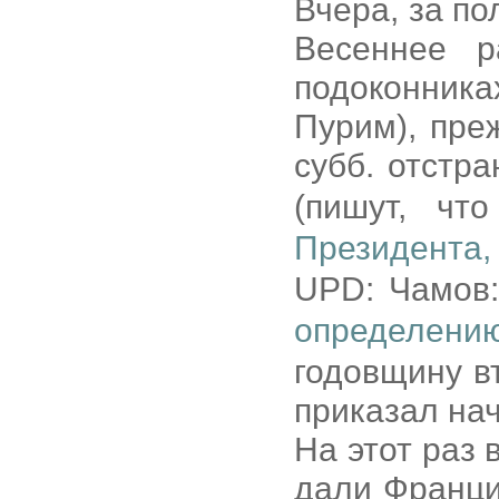
Вчера, за п
Весеннее р
подоконника
Пурим), пре
субб. отстр
(пишут, ч
Президента,
UPD: Чамов
определени
годовщину в
приказал нач
На этот раз
дали Франци