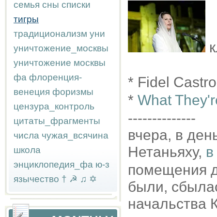
семья
сны
списки
тигры
традиционализм
уни
к
уничтожение_москвы
уничтожение москвы
фа
флоренция-
* Fidel Castr
венеция
форизмы
*
What They'r
цензура_контроль
--------------
цитаты_фрагменты
вчера, в ден
числа
чужая_всячина
Нетаньяху,
в
школа
энциклопедия_фа
ю-з
помещения д
язычество
†
☭
♫
✡
были, сбыла
начальства 