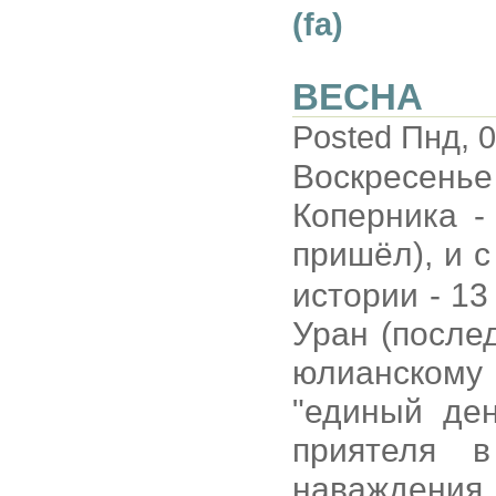
(fa)
ВЕСНА
Posted Пнд, 0
Воскресенье
Коперника -
пришёл), и с
истории - 13
Уран (после
юлианскому
"единый ден
приятеля 
наваждения 