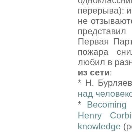
одноклассни
перерыва): 
не отзывают
представил
Первая Пар
пожара сни
любил в разн
из сети
:
* Н. Бурляев
над человек
*
Becoming 
Henry Corbi
knowledge
(p