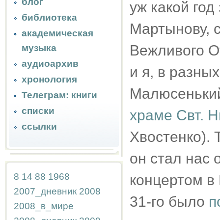
блог
уж какой год 
библиотека
Мартынову, с
академическая
Вежливого О
музыка
аудиоархив
и я, в разны
хронология
Малюсенький
Телеграм: книги
списки
храме Свт. Н
ссылки
Хвостенко). 
он стал нас 
8
14
88
1968
концертом в 
2007_дневник
2008
31-го было
п
2008_в_мире