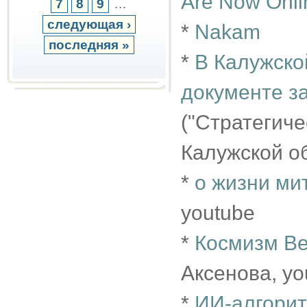
Are Now Onli
7
8
9
…
следующая ›
*
Nakam
последняя »
*
В Калужско
документе з
("Стратегич
Калужской о
*
о жизни ми
youtube
*
Космизм Ве
Аксенова, yo
*
ИИ-алгоритм