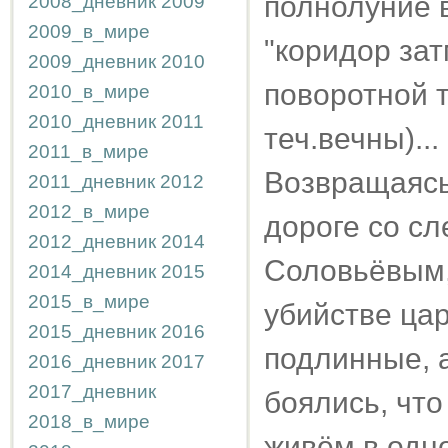
полнолуние в
2008_дневник
2009
2009_в_мире
"коридор зат
2009_дневник
2010
поворотной т
2010_в_мире
2010_дневник
2011
теч.вечны)...
2011_в_мире
Возвращаясь
2011_дневник
2012
2012_в_мире
дороге со с
2012_дневник
2014
Соловьёвым,
2014_дневник
2015
2015_в_мире
убийстве цар
2015_дневник
2016
подлинные, 
2016_дневник
2017
2017_дневник
боялись, что
2018_в_мире
живём в одн