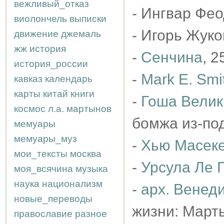
вежливый_отказ
- Ингвар Фео
виолончель
выписки
- Игорь Жуко
движение
джемаль
жж
история
-
Сенчина
, 2
история_россии
-
Mark E. Smi
кавказ
календарь
карты
китай
книги
-
Гоша Велик
космос
л.а.
мартынов
бомжа из-под
мемуары
мемуары_муз
-
Хью Масек
мои_тексты
москва
-
Урсула Ле 
моя_всячина
музыка
наука
национализм
-
арх. Венеди
новые_переводы
жизни: Марты
православие
разное