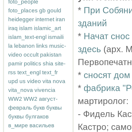
foto_people
*
При Собяни
foto_places
gb
gould
heidegger
internet
iran
зданий
iraq
islam
islamic_art
*
Начат снос 
islam_text-engl
ismaili
la
lebanon
links
music-
здесь
(арх. 
video
occult
pakistan
Первопечатн
pamir
politics
shia
site-
rss
text_engl
text_fr
*
сносят дом
upd
us
video
vita nova
*
фабрика "Р
vita_nova
vivencia
WW2
WW2
август-
мартиролог:
февраль
букв
буквы
- Фидель Ка
буквы
булгаков
Кастро; само
в_мире
васильев