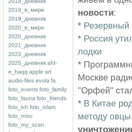
2018_дневник
2019_в_мире
новости
:
2019_дневник
*
Резервный 
2020_в_мире
2020_дневник
*
Россия ути
2021_дневник
лодки
2022_дневник
* Программн
2025_дневник
ahl-
e_haqq
apple
art
Москве рад
audio-files
evola
fa
"Орфей" ст
foto_events
foto_family
foto_fauna
foto_friends
*
В Китае ро
foto_ich
foto_islam
методу овцы
foto_misc
foto_my_scan
уничтожени