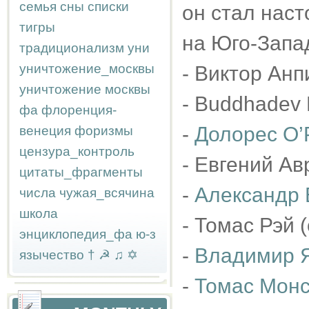
семья
сны
списки
он стал нас
тигры
на Юго-Запа
традиционализм
уни
уничтожение_москвы
- Виктор Анп
уничтожение москвы
- Buddhadev 
фа
флоренция-
-
Долорес О’
венеция
форизмы
цензура_контроль
- Евгений Ав
цитаты_фрагменты
-
Александр 
числа
чужая_всячина
школа
- Томас Рэй 
энциклопедия_фа
ю-з
-
Владимир 
язычество
†
☭
♫
✡
-
Томас Мон