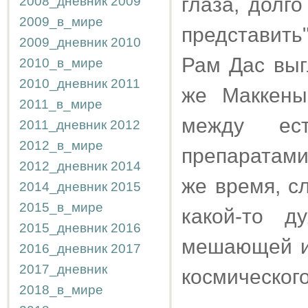
глаза, долго
2008_дневник
2009
2009_в_мире
представить
2009_дневник
2010
Рам Дас выгл
2010_в_мире
2010_дневник
2011
же Маккены
2011_в_мире
между ест
2011_дневник
2012
2012_в_мире
препаратами
2012_дневник
2014
же время, с
2014_дневник
2015
2015_в_мире
какой-то д
2015_дневник
2016
мешающей им
2016_дневник
2017
2017_дневник
космического
2018_в_мире