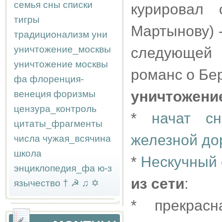
семья
сны
списки
курировал 
тигры
Мартынову) -
традиционализм
уни
уничтожение_москвы
следующей
уничтожение москвы
романс о Бер
фа
флоренция-
уничтожени
венеция
форизмы
цензура_контроль
*
начат сн
цитаты_фрагменты
железной до
числа
чужая_всячина
школа
*
Нескучный 
энциклопедия_фа
ю-з
из сети
:
язычество
†
☭
♫
✡
* прекра