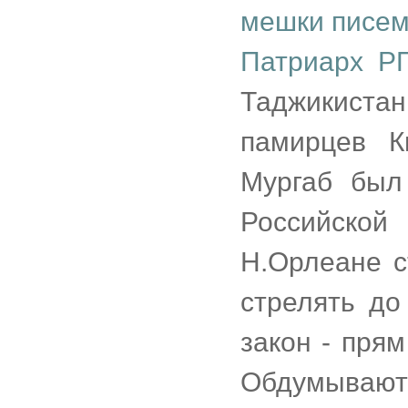
мешки писе
Патриарх Р
Таджикис
памирцев К
Мургаб был
Российско
Н.Орлеане с
стрелять до
закон - пря
Обдумывают