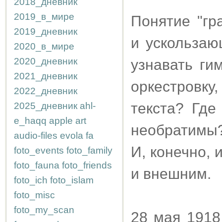
2018_дневник
2019_в_мире
Понятие "гр
2019_дневник
и ускользаю
2020_в_мире
2020_дневник
узнавать ги
2021_дневник
оркестровку
2022_дневник
текста? Где
2025_дневник
ahl-
e_haqq
apple
art
необратимы? 
audio-files
evola
fa
И, конечно,
foto_events
foto_family
foto_fauna
foto_friends
и внешним.
foto_ich
foto_islam
foto_misc
foto_my_scan
28 мая 1918