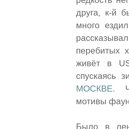
друга, к-й 
много езди
рассказыва
перебитых х
живёт в US
спускаясь 
МОСКВЕ
. Ч
мотивы фаун
Было в лен