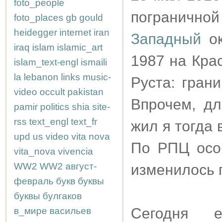
foto_people
пограничной
foto_places
gb
gould
heidegger
internet
iran
Западный
ок
iraq
islam
islamic_art
1987 на Кр
islam_text-engl
ismaili
la
lebanon
links
music-
Руста: гран
video
occult
pakistan
Впрочем, дл
pamir
politics
shia
site-
rss
text_engl
text_fr
жил я тогда 
upd
us
video
vita nova
По РПЦ осо
vita_nova
vivencia
WW2
WW2
август-
изменилось п
февраль
букв
буквы
буквы
булгаков
Сегодня 
в_мире
васильев