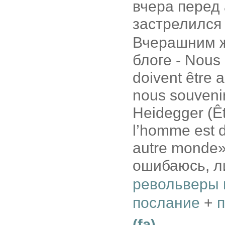
вчера перед
застрелилс
Вчерашним ж
блоге - Nous 
doivent être a
nous souvenir
Heidegger (Êt
l’homme est d
autre monde»
ошибаюсь, ли
револьверы 
послание
+
(fa)