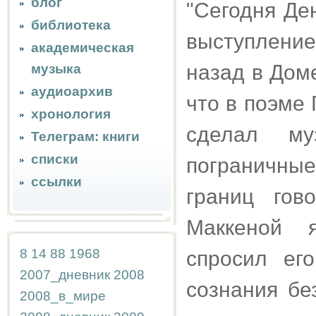
блог
"Сегодня Де
библиотека
выступлени
академическая
назад в Дом
музыка
аудиоархив
что в поэме 
хронология
сделал му
Телеграм: книги
списки
пограничны
ссылки
границ го
Маккеной я
8
14
88
1968
спросил ег
2007_дневник
2008
сознания бе
2008_в_мире