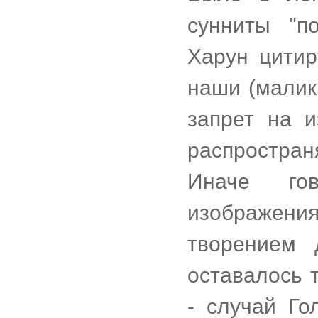
сунниты "п
Харун цитир
наши (малик
запрет на 
распростран
Иначе гов
изображен
творением 
оставалось 
- случай Го