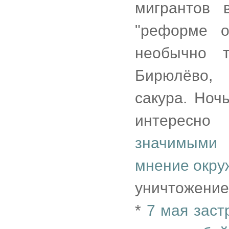
мигрантов 
"реформе о
необычно т
Бирюлёво, 
сакура. Ноч
интересно
значимыми
мнение окру
уничтожение
*
7 мая зас