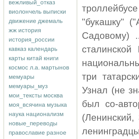
вежливый_отказ
троллейбусе
виолончель
выписки
"букашку" (
движение
джемаль
жж
история
Садовому) 
история_россии
сталинской
кавказ
календарь
карты
китай
книги
национальн
космос
л.а.
мартынов
три татарск
мемуары
мемуары_муз
Узнал (не зн
мои_тексты
москва
был со-авт
моя_всячина
музыка
наука
национализм
(Ленинский,
новые_переводы
ленинградцы
православие
разное