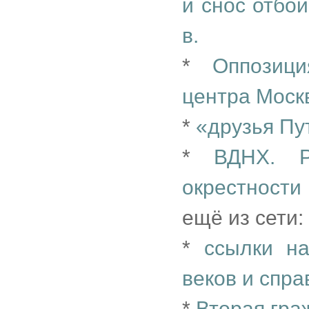
и снос отбо
в.
*
Оппозици
центра Моск
*
«друзья Пу
*
ВДНХ. Р
окрестности
ещё из сети:
*
ссылки на
веков и справ
*
Вторая гра