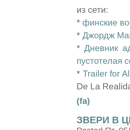
из сети:
*
финские во
*
Джордж Мак
*
Дневник а
пустотелая 
*
Trailer for
De La Realid
(fa)
ЗВЕРИ В 