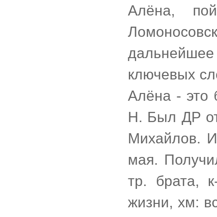
Алёна, по
Ломоносов
дальнейше
ключевых сл
Алёна - это 
Н. Был ДР от
Михайлов. И
мая. Получи
тр. брата, 
жизни, хм: в