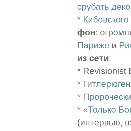
срубать дек
*
Кибовского 
фон
: огром
Париже
и
Ри
из сети
:
* Revisionist
*
Гитлерюге
*
Пророческ
*
«Только Бо
(интервью, в