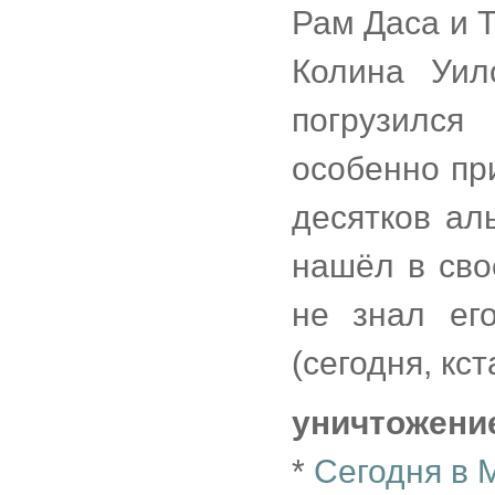
Рам Даса и 
Колина Уил
погрузился
особенно пр
десятков ал
нашёл в сво
не знал ег
(сегодня, кс
уничтожени
*
Сегодня в 