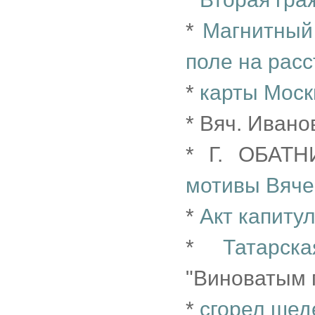
*
Магнитный
поле на рас
*
карты Мос
* Вяч. Иванов
* Г. ОБАТН
мотивы Вяче
*
Акт капиту
*
Татарск
"Виноватым п
*
сгорел шед