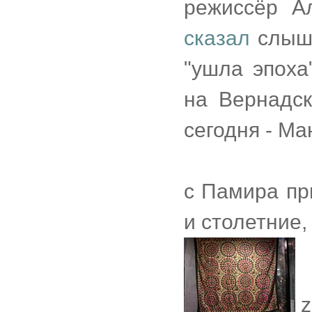
режиссёр А
сказал
слыша
"ушла эпоха
на Вернадск
сегодня - Ма
с Памира при
и столетние,
z