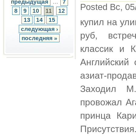
предыдущая
…
7
Posted Вс, 05
8
9
10
11
12
13
14
15
купил на ули
следующая ›
руб, встре
последняя »
классик и К
Английский 
азиат-прода
Заходил М.
провожал Аг
принца Кар
Присутствия.