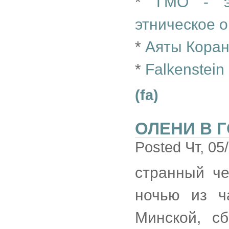
*
ГМО - э
этническое о
*
Аяты Коран
*
Falkenstein
(fa)
ОЛЕНИ В 
Posted Чт, 05
странный че
ночью из ч
Минской, с