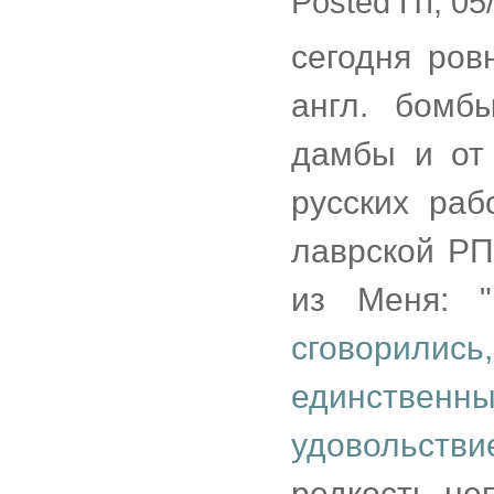
Posted Пт, 05
сегодня ров
англ. бомб
дамбы и от
русских раб
лаврской РПЦ
из Меня: "
сговорилис
единственн
удовольств
редкость не