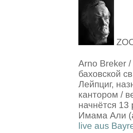
ZO
Arno Breker 
баховской св
Лейпциг, наз
кантором / в
начнётся 13 
Имама Али (а
live aus Bayr