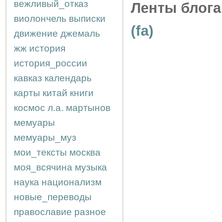
вежливый_отказ
Ленты блога
виолончель
выписки
(fa)
движение
джемаль
жж
история
история_россии
кавказ
календарь
карты
китай
книги
космос
л.а.
мартынов
мемуары
мемуары_муз
мои_тексты
москва
моя_всячина
музыка
наука
национализм
новые_переводы
православие
разное