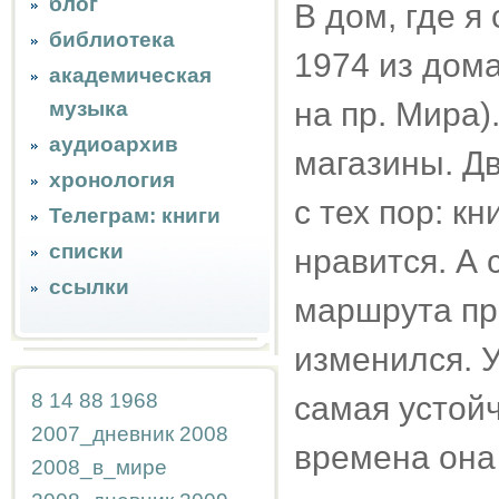
блог
В дом, где я
библиотека
1974 из дом
академическая
на пр. Мира)
музыка
аудиоархив
магазины. Д
хронология
с тех пор: к
Телеграм: книги
списки
нравится. А 
ссылки
маршрута при
изменился. У
8
14
88
1968
самая устойч
2007_дневник
2008
времена она
2008_в_мире