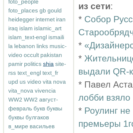
foto_people
из сети
:
foto_places
gb
gould
*
Собор Русс
heidegger
internet
iran
iraq
islam
islamic_art
Старообрядч
islam_text-engl
ismaili
*
«Дизайнерс
la
lebanon
links
music-
video
occult
pakistan
*
Жительнице
pamir
politics
shia
site-
выдали QR-
rss
text_engl
text_fr
upd
us
video
vita nova
* Павел Аст
vita_nova
vivencia
лобби взяло
WW2
WW2
август-
февраль
букв
буквы
*
Роулинг не
буквы
булгаков
премьеры 1г
в_мире
васильев