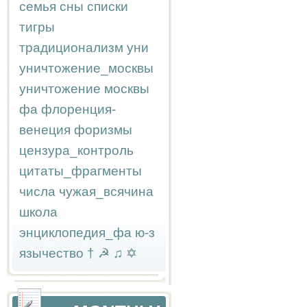
семья
сны
списки
тигры
традиционализм
уни
уничтожение_москвы
уничтожение москвы
фа
флоренция-
венеция
форизмы
цензура_контроль
цитаты_фрагменты
числа
чужая_всячина
школа
энциклопедия_фа
ю-з
язычество
†
☭
♫
✡