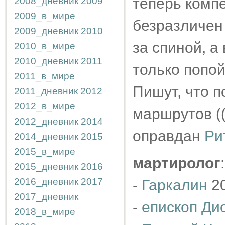
теперь комп
2008_дневник
2009
2009_в_мире
безразличен 
2009_дневник
2010
за спиной, а
2010_в_мире
2010_дневник
2011
только попой
2011_в_мире
Пишут, что 
2011_дневник
2012
2012_в_мире
маршрутов ((
2012_дневник
2014
оправдан
Ри
2014_дневник
2015
2015_в_мире
мартиролог
:
2015_дневник
2016
2016_дневник
2017
-
Гаркалин
20
2017_дневник
-
епископ Ди
2018_в_мире