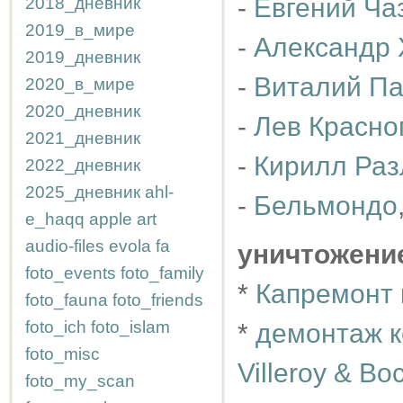
-
Евгений Ча
2018_дневник
2019_в_мире
-
Александр 
2019_дневник
-
Виталий П
2020_в_мире
2020_дневник
-
Лев Красно
2021_дневник
-
Кирилл Раз
2022_дневник
2025_дневник
ahl-
-
Бельмондо
e_haqq
apple
art
audio-files
evola
fa
уничтожени
foto_events
foto_family
*
Капремонт 
foto_fauna
foto_friends
foto_ich
foto_islam
*
демонтаж к
foto_misc
Villeroy & Bo
foto_my_scan