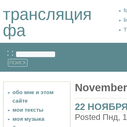
трансляция
f
l
фа
Т
: :
November
обо мне и этом
сайте
22 НОЯБРЯ
мои тексты
Posted Пнд, 1
моя музыка