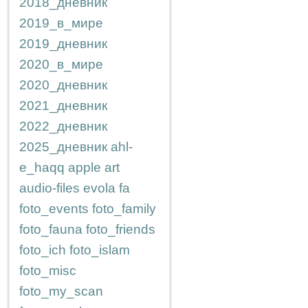
2018_дневник
2019_в_мире
2019_дневник
2020_в_мире
2020_дневник
2021_дневник
2022_дневник
2025_дневник
ahl-
e_haqq
apple
art
audio-files
evola
fa
foto_events
foto_family
foto_fauna
foto_friends
foto_ich
foto_islam
foto_misc
foto_my_scan