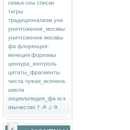
семья
сны
списки
тигры
традиционализм
уни
уничтожение_москвы
уничтожение москвы
фа
флоренция-
венеция
форизмы
цензура_контроль
цитаты_фрагменты
числа
чужая_всячина
школа
энциклопедия_фа
ю-з
язычество
†
☭
♫
✡