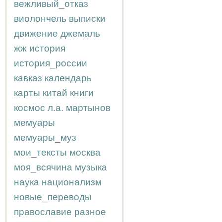
вежливый_отказ
виолончель
выписки
движение
джемаль
жж
история
история_россии
кавказ
календарь
карты
китай
книги
космос
л.а.
мартынов
мемуары
мемуары_муз
мои_тексты
москва
моя_всячина
музыка
наука
национализм
новые_переводы
православие
разное