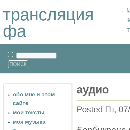
трансляция
f
l
фа
Т
: :
аудио
обо мне и этом
сайте
Posted Пт, 07
мои тексты
моя музыка
Борбикрена