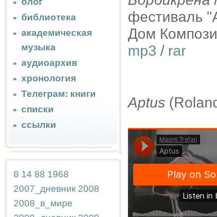
блог
фестиваль "А
библиотека
Дом Композит
академическая
музыка
mp3
/
rar
аудиоархив
хронология
Телеграм: книги
Aptus
(Rolan
списки
ссылки
8
14
88
1968
2007_дневник
2008
2008_в_мире