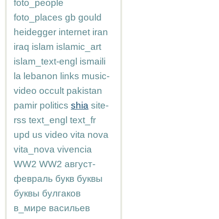
foto_people
foto_places
gb
gould
heidegger
internet
iran
iraq
islam
islamic_art
islam_text-engl
ismaili
la
lebanon
links
music-
video
occult
pakistan
pamir
politics
shia
site-
rss
text_engl
text_fr
upd
us
video
vita nova
vita_nova
vivencia
WW2
WW2
август-
февраль
букв
буквы
буквы
булгаков
в_мире
васильев