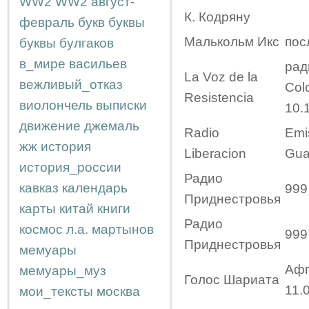
WW2
WW2
август-
К. Кодряну
февраль
букв
буквы
Малькольм Икс
пос
буквы
булгаков
в_мире
васильев
рад
La Voz de la
вежливый_отказ
Col
Resistencia
виолончель
выписки
10.
движение
джемаль
Radio
Emi
жж
история
Liberacion
Gua
история_россии
Радио
кавказ
календарь
999
Приднестровья
карты
китай
книги
Радио
космос
л.а.
мартынов
999
Приднестровья
мемуары
Афг
мемуары_муз
Голос Шариата
11.
мои_тексты
москва