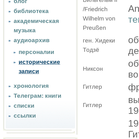
блог
An
/Friedrich
библиотека
те
Wilhelm von
академическая
Preußen
музыка
об
аудиоархив
ген. Хидеки
де
Тодзё
персоналии
об
исторические
Никсон
записи
во
фр
хронология
Гитлер
Телеграм: книги
вы
Гитлер
списки
19
ссылки
19
Ги