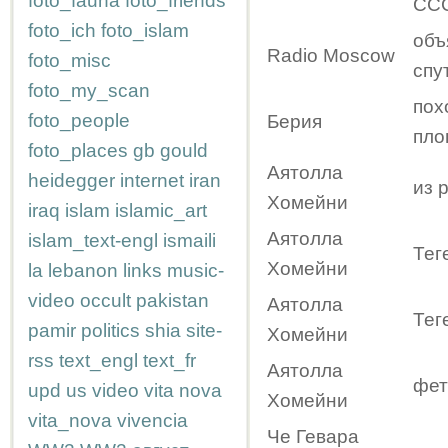
foto_fauna
foto_friends
ССС
foto_ich
foto_islam
объ
Radio Moscow
foto_misc
спу
foto_my_scan
пох
foto_people
Берия
пло
foto_places
gb
gould
Аятолла
heidegger
internet
iran
из 
Хомейни
iraq
islam
islamic_art
Аятолла
islam_text-engl
ismaili
Тег
Хомейни
la
lebanon
links
music-
video
occult
pakistan
Аятолла
Тег
pamir
politics
shia
site-
Хомейни
rss
text_engl
text_fr
Аятолла
фет
upd
us
video
vita nova
Хомейни
vita_nova
vivencia
Че Гевара