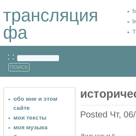
трансляция
f
l
фа
Т
: :
историче
обо мне и этом
сайте
Posted Чт, 06
мои тексты
моя музыка
Вильгельм II