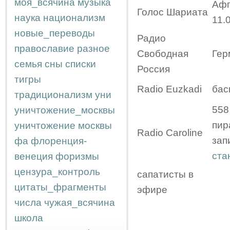
моя_всячина
музыка
Афг
Голос Шариата
наука
национализм
11.
новые_переводы
Радио
православие
разное
Свободная
Гер
семья
сны
списки
Россия
тигры
Radio Euzkadi
бас
традиционализм
уни
558
уничтожение_москвы
пир
уничтожение москвы
Radio Caroline
зап
фа
флоренция-
ста
венеция
форизмы
цензура_контроль
сапатисты в
цитаты_фрагменты
эфире
числа
чужая_всячина
школа