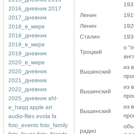
193
2016_дневник
2017
Ленин
191
2017_дневник
Ленин
192
2018_в_мире
2018_дневник
Сталин
193
2019_в_мире
о "
Троцкий
2019_дневник
анг
2020_в_мире
из 
2020_дневник
Вышинский
про
2021_дневник
из 
2022_дневник
Вышинский
про
2025_дневник
ahl-
из 
e_haqq
apple
art
Вышинский
про
audio-files
evola
fa
foto_events
foto_family
oбъ
радио