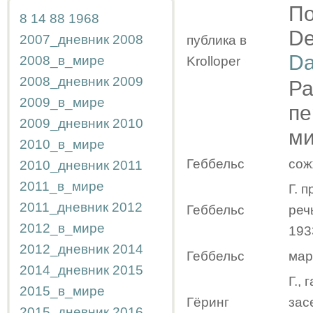
По
8
14
88
1968
De
2007_дневник
2008
публика в
Da
2008_в_мире
Krolloper
2008_дневник
2009
Ра
2009_в_мире
пе
2009_дневник
2010
ми
2010_в_мире
Геббельс
сож
2010_дневник
2011
2011_в_мире
Г. 
2011_дневник
2012
Геббельс
реч
2012_в_мире
193
2012_дневник
2014
Геббельс
мар
2014_дневник
2015
Г.,
2015_в_мире
Гёринг
зас
2015_дневник
2016