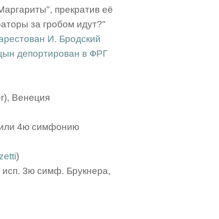
 Маргариты", прекратив её
раторы за гробом идут?"
арестован И. Бродский
ын депортирован в ФРГ
r), Венеция
или 4ю симфонию
etti
)
 исп. 3ю симф. Брукнера,