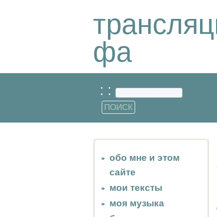
трансляц
фа
: :
обо мне и этом
сайте
мои тексты
моя музыка