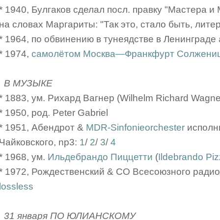
* 1940, Булгаков сделал посл. правку "Мастера и
на словах Маргариты: "Так это, стало быть, лите
* 1964, по обвинению в тунеядстве в Ленинграде
* 1974,
самолётом Москва—Франкфурт Солжениц
В МУЗЫКЕ
* 1883, ум. Рихард Вагнер (Wilhelm Richard Wagne
* 1950, род. Peter Gabriel
* 1951, Абендрот &
MDR-Sinfonieorchester
исполн
Чайковского, np3:
1
/
2
/
3
/
4
* 1968, ум.
Ильдебрандо Пиццетти
(
Ildebrando Pizz
* 1972, Рождественский & СО Всесоюзного радио
lossless
31 января ПО ЮЛИАНСКОМУ