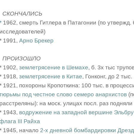
СКОНЧАЛИСЬ
*
1962, смерть Гитлера в Патагонии (по утвержд.
исследователей)
* 1991,
Арно Брекер
ПРОИЗОШЛО
* 1902,
землетрясение в Шемахе
, б. 3х тыс трупо
* 1918,
землетрясение в Китае
, Гонконг, до 2 тыс
* 1921, похороны Кропоткина: 100 тыс. в процессии
тюрьмы под честное слово семеро анархистов
(п
расстреляны): на моск. улицах посл. раз подняли
* 1943,
водружение на западной вершине Эльбру
флага III Райха
* 1945, начало
2-х дневной бомбардировки Дрез