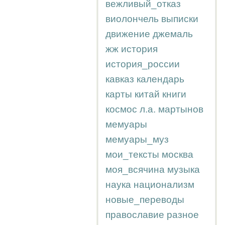
вежливый_отказ
виолончель
выписки
движение
джемаль
жж
история
история_россии
кавказ
календарь
карты
китай
книги
космос
л.а.
мартынов
мемуары
мемуары_муз
мои_тексты
москва
моя_всячина
музыка
наука
национализм
новые_переводы
православие
разное