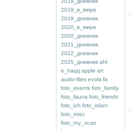
2018_дневник
2019_в_мире
2019_дневник
2020_в_мире
2020_дневник
2021_дневник
2022_дневник
2025_дневник
ahl-
e_haqq
apple
art
audio-files
evola
fa
foto_events
foto_family
foto_fauna
foto_friends
foto_ich
foto_islam
foto_misc
foto_my_scan