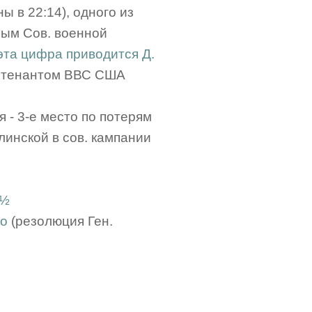
 в 22:14), одного из
ным Сов. военной
эта цифра приводится Д.
ейтенантом ВВС США
 - 3-е место по потерям
линской в сов. кампании
8½
ио
(резолюция Ген.