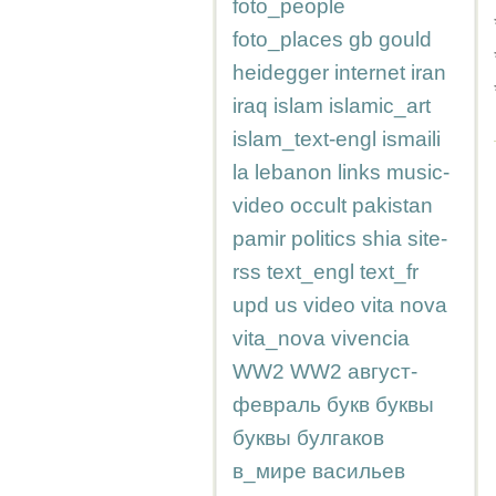
foto_people
foto_places
gb
gould
heidegger
internet
iran
iraq
islam
islamic_art
islam_text-engl
ismaili
la
lebanon
links
music-
video
occult
pakistan
pamir
politics
shia
site-
rss
text_engl
text_fr
upd
us
video
vita nova
vita_nova
vivencia
WW2
WW2
август-
февраль
букв
буквы
буквы
булгаков
в_мире
васильев