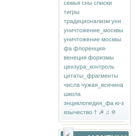
семья
сны
списки
тигры
традиционализм
уни
уничтожение_москвы
уничтожение москвы
фа
флоренция-
венеция
форизмы
цензура_контроль
цитаты_фрагменты
числа
чужая_всячина
школа
энциклопедия_фа
ю-з
язычество
†
☭
♫
✡