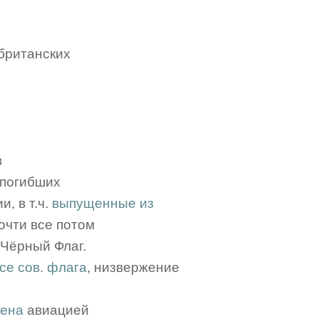
 британских
в
. погибших
, в т.ч.
выпущенные из
очти все потом
 Чёрный Флаг.
се сов. флага
, низвержение
дена
авиацией