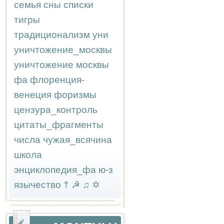
семья
сны
списки
тигры
традиционализм
уни
уничтожение_москвы
уничтожение москвы
фа
флоренция-
венеция
форизмы
цензура_контроль
цитаты_фрагменты
числа
чужая_всячина
школа
энциклопедия_фа
ю-з
язычество
†
☭
♫
✡