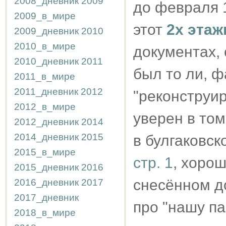
2008_дневник
2009
до февраля 
2009_в_мире
этот
2х эта
2009_дневник
2010
2010_в_мире
документах, 
2010_дневник
2011
был то ли, ф
2011_в_мире
2011_дневник
2012
"реконструир
2012_в_мире
уверен в том
2012_дневник
2014
2014_дневник
2015
в булгаковско
2015_в_мире
стр. 1
, хорош
2015_дневник
2016
снесённом 
2016_дневник
2017
2017_дневник
про "нашу па
2018_в_мире