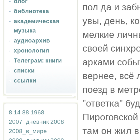
блог
пол да и заб
библиотека
увы, день, ко
академическая
музыка
мелкие личн
аудиоархив
своей синхро
хронология
арками собы
Телеграм: книги
списки
вернее, всё
ссылки
поезд в метр
"ответка" бу
8
14
88
1968
Пироговской 
2007_дневник
2008
там он жил в
2008_в_мире