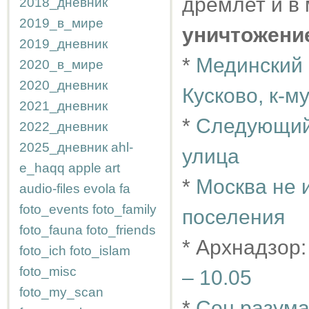
дремлет и в
2018_дневник
2019_в_мире
уничтожени
2019_дневник
*
Мединский 
2020_в_мире
2020_дневник
Кусково, к-м
2021_дневник
*
Следующий 
2022_дневник
2025_дневник
ahl-
улица
e_haqq
apple
art
*
Москва не 
audio-files
evola
fa
foto_events
foto_family
поселения
foto_fauna
foto_friends
* Архнадзор
foto_ich
foto_islam
foto_misc
– 10.05
foto_my_scan
*
Сон разума