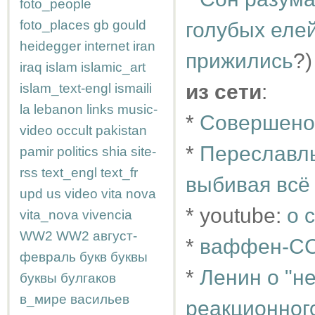
foto_people
foto_places
gb
gould
голубых еле
heidegger
internet
iran
прижились
?)
iraq
islam
islamic_art
из сети
:
islam_text-engl
ismaili
la
lebanon
links
music-
*
Совершено 
video
occult
pakistan
*
Переславль
pamir
politics
shia
site-
rss
text_engl
text_fr
выбивая всё
upd
us
video
vita nova
* youtube:
о 
vita_nova
vivencia
WW2
WW2
август-
*
ваффен-СС
февраль
букв
буквы
*
Ленин о "н
буквы
булгаков
в_мире
васильев
реакционног