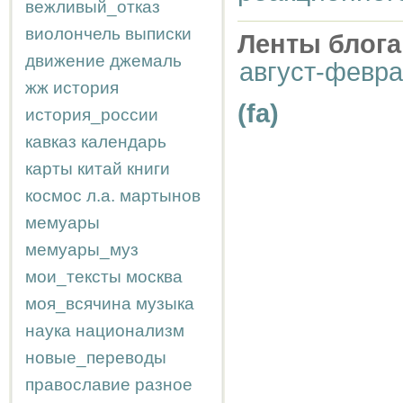
вежливый_отказ
виолончель
выписки
Ленты блога
движение
джемаль
август-февр
жж
история
(fa)
история_россии
кавказ
календарь
карты
китай
книги
космос
л.а.
мартынов
мемуары
мемуары_муз
мои_тексты
москва
моя_всячина
музыка
наука
национализм
новые_переводы
православие
разное