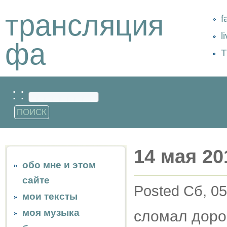
трансляция
f
l
фа
Т
: :
14 мая 20
обо мне и этом
сайте
Posted Сб, 05
мои тексты
моя музыка
сломал дорог