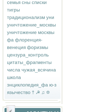
семья
сны
списки
тигры
традиционализм
уни
уничтожение_москвы
уничтожение москвы
фа
флоренция-
венеция
форизмы
цензура_контроль
цитаты_фрагменты
числа
чужая_всячина
школа
энциклопедия_фа
ю-з
язычество
†
☭
♫
✡