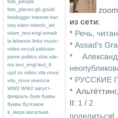
foto_people
zoom
foto_places
gb
gould
heidegger
internet
iran
из сети
:
iraq
islam
islamic_art
*
Речь, читан
islam_text-engl
ismaili
la
lebanon
links
music-
*
Assad’s Gra
video
occult
pakistan
*
Алексан
pamir
politics
shia
site-
rss
text_engl
text_fr
неопубликов
upd
us
video
vita nova
*
РУССКИЕ 
vita_nova
vivencia
WW2
WW2
август-
* Альтёттин
февраль
букв
буквы
II:
1
/
2
буквы
булгаков
в_мире
васильев
поделиться
|