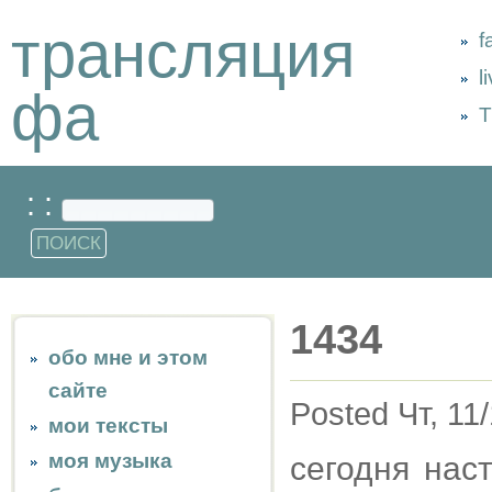
трансляция
f
l
фа
Т
: :
1434
обо мне и этом
сайте
Posted Чт, 11
мои тексты
моя музыка
сегодня нас