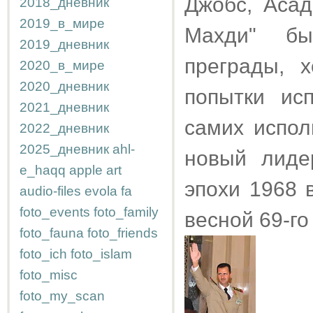
Джобс, Асад
2018_дневник
2019_в_мире
Махди" бы
2019_дневник
преграды, 
2020_в_мире
2020_дневник
попытки ис
2021_дневник
самих испол
2022_дневник
2025_дневник
ahl-
новый лид
e_haqq
apple
art
эпохи 1968 
audio-files
evola
fa
foto_events
foto_family
весной 69-го
foto_fauna
foto_friends
foto_ich
foto_islam
foto_misc
foto_my_scan