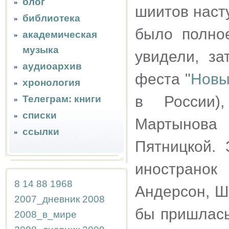
блог
шиитов наст
библиотека
было полное
академическая
музыка
увидели, за
аудиоархив
феста "
Новы
хронология
в России)
Телеграм: книги
списки
Мартынов
ссылки
Пятницкой. 
инострано
8
14
88
1968
Андерсон, Ш
2007_дневник
2008
бы пришлась
2008_в_мире