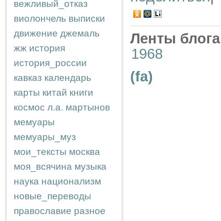
вежливый_отказ
виолончель
выписки
движение
джемаль
Ленты блога
жж
история
1968
история_россии
(fa)
кавказ
календарь
карты
китай
книги
космос
л.а.
мартынов
мемуары
мемуары_муз
мои_тексты
москва
моя_всячина
музыка
наука
национализм
новые_переводы
православие
разное