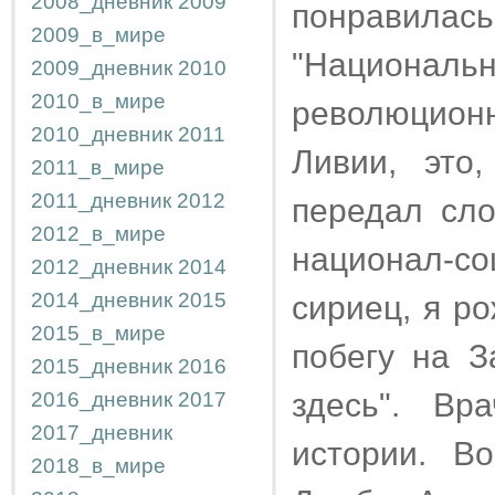
2008_дневник
2009
понравилась
2009_в_мире
"Национа
2009_дневник
2010
2010_в_мире
революцион
2010_дневник
2011
Ливии, это
2011_в_мире
2011_дневник
2012
передал сло
2012_в_мире
национал-с
2012_дневник
2014
2014_дневник
2015
сириец, я р
2015_в_мире
побегу на З
2015_дневник
2016
здесь". Вр
2016_дневник
2017
2017_дневник
истории. В
2018_в_мире