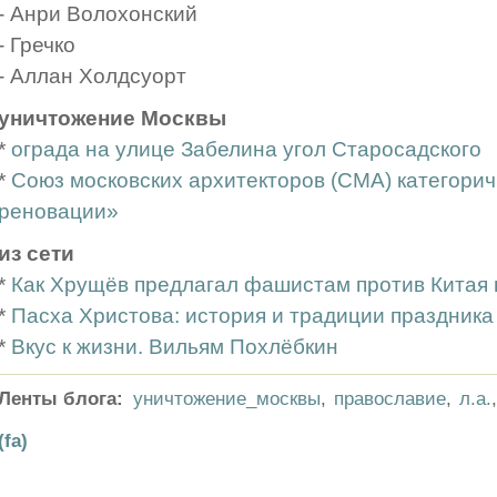
- Анри Волохонский
- Гречко
- Аллан Холдсуорт
уничтожение Москвы
*
ограда на улице Забелина угол Старосадского
*
Союз московских архитекторов (СМА) категорич
реновации»
из сети
*
Как Хрущёв предлагал фашистам против Китая п
*
Пасха Христова: история и традиции праздника
*
Вкус к жизни. Вильям Похлёбкин
Ленты блога:
уничтожение_москвы
,
православие
,
л.а.
(fa)