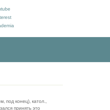
utube
terest
ademia
м, под конец), катол.,
азался принять это