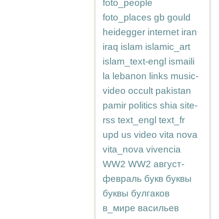
foto_people
foto_places
gb
gould
heidegger
internet
iran
iraq
islam
islamic_art
islam_text-engl
ismaili
la
lebanon
links
music-
video
occult
pakistan
pamir
politics
shia
site-
rss
text_engl
text_fr
upd
us
video
vita nova
vita_nova
vivencia
WW2
WW2
август-
февраль
букв
буквы
буквы
булгаков
в_мире
васильев