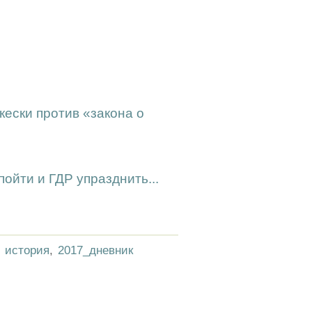
кески против «закона о
ойти и ГДР упразднить...
,
история
,
2017_дневник