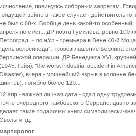
исчисление, повинуясь соборным запретам. Говор
грядущей войне в таком случае - действительно, 
не был с 60-х. Вообще день какой-то особенный
апреля по ст/ст... ДР поэта Гумилёва, ровно 100 
Петроград. + по н/ст - премьера в Вене 40-й Моца
"день велосипеда", провозглашение Берлина сто
берлинской операции, ДР Бенедикта XVI, крупне
(1945, Гойя), "the worst industrial accident in Ameri
Disaster), вчера - мощнейший взрыв в колонне бе
шиитов), погибло более 120...
12 апр - важная личная дата - сдал одну трудоём
почте очередного тамбовского Серрано: давно з
делает такие подарочки: книги символически-зна
Эволы и тд.
мартиролог