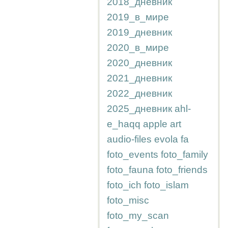
2018_дневник
2019_в_мире
2019_дневник
2020_в_мире
2020_дневник
2021_дневник
2022_дневник
2025_дневник
ahl-
e_haqq
apple
art
audio-files
evola
fa
foto_events
foto_family
foto_fauna
foto_friends
foto_ich
foto_islam
foto_misc
foto_my_scan