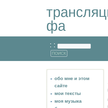
трансляц
фа
: :
обо мне и этом
сайте
мои тексты
моя музыка