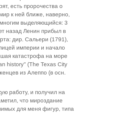
ят, есть пророчества о
мир к ней ближе, наверно,
, многим выделяющийся: 3
лет назад Ленин прибыл в
рта: дир. Сальери (1791),
лицей империи и начало
йшая катастрофа на море
can history" (The Texas City
женцев из Алеппо (в осн.
кую работу, и получил на
аметил, что мироздание
чимых для меня фигур, типа