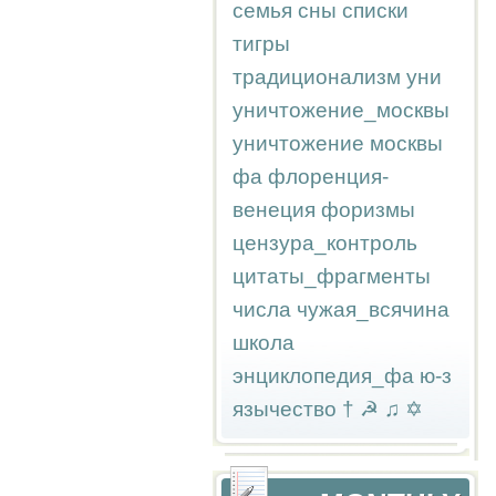
семья
сны
списки
тигры
традиционализм
уни
уничтожение_москвы
уничтожение москвы
фа
флоренция-
венеция
форизмы
цензура_контроль
цитаты_фрагменты
числа
чужая_всячина
школа
энциклопедия_фа
ю-з
язычество
†
☭
♫
✡