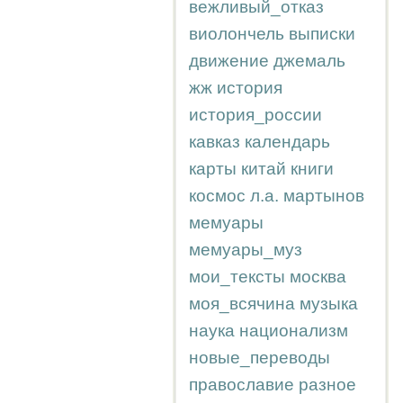
вежливый_отказ
виолончель
выписки
движение
джемаль
жж
история
история_россии
кавказ
календарь
карты
китай
книги
космос
л.а.
мартынов
мемуары
мемуары_муз
мои_тексты
москва
моя_всячина
музыка
наука
национализм
новые_переводы
православие
разное