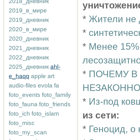
2018_дневник
уничтожени
2019_в_мире
*
Жители не 
2019_дневник
2020_в_мире
*
синтетичес
2020_дневник
*
Менее 15% 
2021_дневник
2022_дневник
лесозащитно
2025_дневник
ahl-
*
ПОЧЕМУ В
e_haqq
apple
art
audio-files
evola
fa
НЕЗАКОННО
foto_events
foto_family
*
Из-под ков
foto_fauna
foto_friends
из сети:
foto_ich
foto_islam
foto_misc
*
Геноцид, о 
foto_my_scan