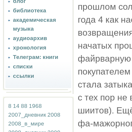
блог
прошлом солн
библиотека
года 4 как н
академическая
музыка
возвращения
аудиоархив
начатых проц
хронология
файрварную
Телеграм: книги
списки
покупателем 
ссылки
стала затыка
с тех пор не
8
14
88
1968
шиитов). Ещё
2007_дневник
2008
фа-мажорног
2008_в_мире