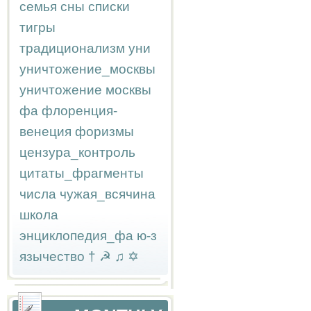
семья
сны
списки
тигры
традиционализм
уни
уничтожение_москвы
уничтожение москвы
фа
флоренция-
венеция
форизмы
цензура_контроль
цитаты_фрагменты
числа
чужая_всячина
школа
энциклопедия_фа
ю-з
язычество
†
☭
♫
✡