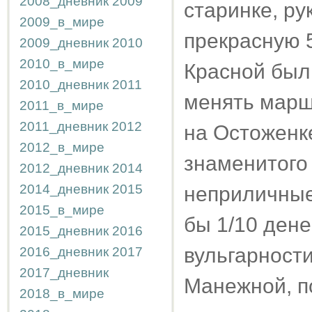
2008_дневник
2009
старинке, рук
2009_в_мире
прекрасную 5
2009_дневник
2010
2010_в_мире
Красной был
2010_дневник
2011
менять марш
2011_в_мире
2011_дневник
2012
на Остоженк
2012_в_мире
знаменитого
2012_дневник
2014
2014_дневник
2015
неприличные 
2015_в_мире
бы 1/10 дене
2015_дневник
2016
вульгарност
2016_дневник
2017
2017_дневник
Манежной, п
2018_в_мире