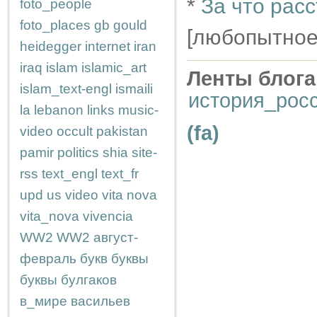
*
За что рас
foto_people
foto_places
gb
gould
[любопытное
heidegger
internet
iran
iraq
islam
islamic_art
Ленты блога
islam_text-engl
ismaili
история_рос
la
lebanon
links
music-
(fa)
video
occult
pakistan
pamir
politics
shia
site-
rss
text_engl
text_fr
upd
us
video
vita nova
vita_nova
vivencia
WW2
WW2
август-
февраль
букв
буквы
буквы
булгаков
в_мире
васильев