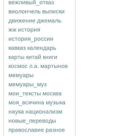
вежливый_отказ
виолончель
выписки
движение
джемаль
жж
история
история_россии
кавказ
календарь
карты
китай
книги
космос
л.а.
мартынов
мемуары
мемуары_муз
мои_тексты
москва
моя_всячина
музыка
наука
национализм
новые_переводы
православие
разное