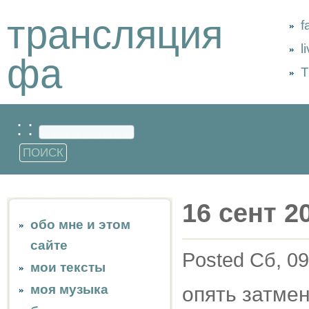
трансляция
f
l
фа
Т
: :
16 сент 2
обо мне и этом
сайте
Posted Сб, 09
мои тексты
моя музыка
опять затмен