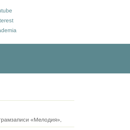
utube
terest
ademia
я грамзаписи «Мелодия»,