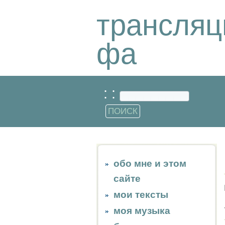
трансляц
фа
: :
обо мне и этом
сайте
мои тексты
моя музыка