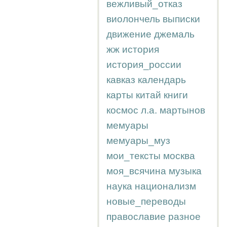
вежливый_отказ
виолончель
выписки
движение
джемаль
жж
история
история_россии
кавказ
календарь
карты
китай
книги
космос
л.а.
мартынов
мемуары
мемуары_муз
мои_тексты
москва
моя_всячина
музыка
наука
национализм
новые_переводы
православие
разное