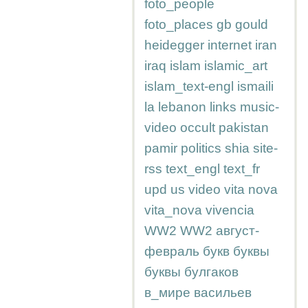
foto_people
foto_places
gb
gould
heidegger
internet
iran
iraq
islam
islamic_art
islam_text-engl
ismaili
la
lebanon
links
music-
video
occult
pakistan
pamir
politics
shia
site-
rss
text_engl
text_fr
upd
us
video
vita nova
vita_nova
vivencia
WW2
WW2
август-
февраль
букв
буквы
буквы
булгаков
в_мире
васильев