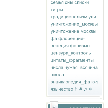
семья
сны
списки
тигры
традиционализм
уни
уничтожение_москвы
уничтожение москвы
фа
флоренция-
венеция
форизмы
цензура_контроль
цитаты_фрагменты
числа
чужая_всячина
школа
энциклопедия_фа
ю-з
язычество
†
☭
♫
✡