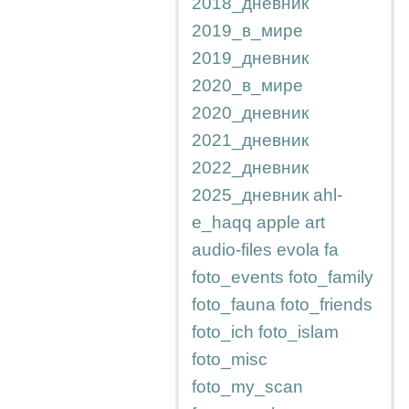
2018_дневник
2019_в_мире
2019_дневник
2020_в_мире
2020_дневник
2021_дневник
2022_дневник
2025_дневник
ahl-
e_haqq
apple
art
audio-files
evola
fa
foto_events
foto_family
foto_fauna
foto_friends
foto_ich
foto_islam
foto_misc
foto_my_scan