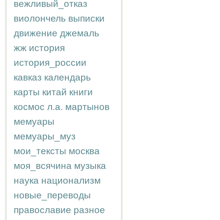
вежливый_отказ
виолончель
выписки
движение
джемаль
жж
история
история_россии
кавказ
календарь
карты
китай
книги
космос
л.а.
мартынов
мемуары
мемуары_муз
мои_тексты
москва
моя_всячина
музыка
наука
национализм
новые_переводы
православие
разное