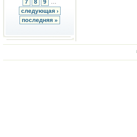
7
8
9
…
следующая ›
последняя »