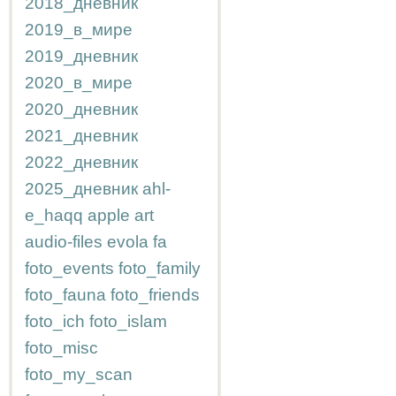
2018_дневник
2019_в_мире
2019_дневник
2020_в_мире
2020_дневник
2021_дневник
2022_дневник
2025_дневник
ahl-
e_haqq
apple
art
audio-files
evola
fa
foto_events
foto_family
foto_fauna
foto_friends
foto_ich
foto_islam
foto_misc
foto_my_scan