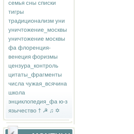
семья
сны
списки
тигры
традиционализм
уни
уничтожение_москвы
уничтожение москвы
фа
флоренция-
венеция
форизмы
цензура_контроль
цитаты_фрагменты
числа
чужая_всячина
школа
энциклопедия_фа
ю-з
язычество
†
☭
♫
✡