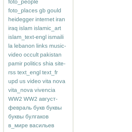
foto_people
foto_places
gb
gould
heidegger
internet
iran
iraq
islam
islamic_art
islam_text-engl
ismaili
la
lebanon
links
music-
video
occult
pakistan
pamir
politics
shia
site-
rss
text_engl
text_fr
upd
us
video
vita nova
vita_nova
vivencia
WW2
WW2
август-
февраль
букв
буквы
буквы
булгаков
в_мире
васильев