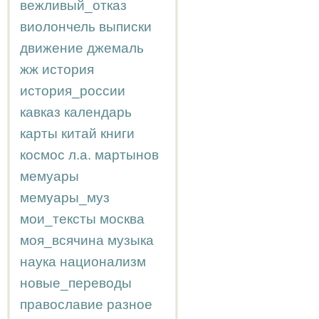
вежливый_отказ
виолончель
выписки
движение
джемаль
жж
история
история_россии
кавказ
календарь
карты
китай
книги
космос
л.а.
мартынов
мемуары
мемуары_муз
мои_тексты
москва
моя_всячина
музыка
наука
национализм
новые_переводы
православие
разное