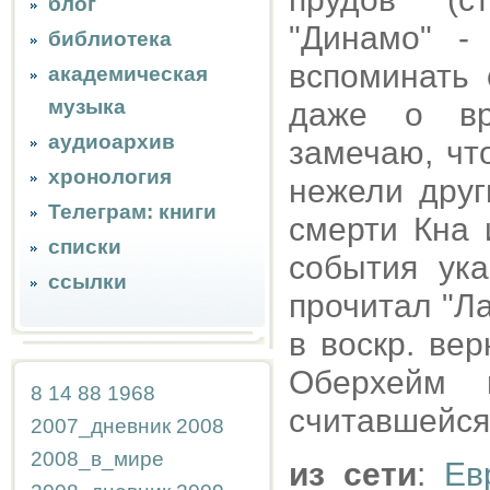
блог
"Динамо" -
библиотека
вспоминать
академическая
музыка
даже о вр
аудиоархив
замечаю, чт
хронология
нежели друг
Телеграм: книги
смерти Кна
списки
события ук
ссылки
прочитал "Ла
в воскр. ве
Оберхейм 
8
14
88
1968
считавшейся
2007_дневник
2008
2008_в_мире
из сети
:
Ев