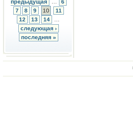
предыдущая
…
6
7
8
9
10
11
12
13
14
…
следующая ›
последняя »