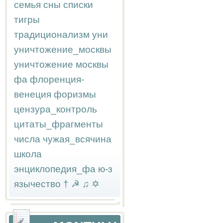
семья
сны
списки
тигры
традиционализм
уни
уничтожение_москвы
уничтожение москвы
фа
флоренция-
венеция
форизмы
цензура_контроль
цитаты_фрагменты
числа
чужая_всячина
школа
энциклопедия_фа
ю-з
язычество
†
☭
♫
✡