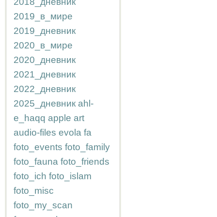
2018_дневник
2019_в_мире
2019_дневник
2020_в_мире
2020_дневник
2021_дневник
2022_дневник
2025_дневник
ahl-
e_haqq
apple
art
audio-files
evola
fa
foto_events
foto_family
foto_fauna
foto_friends
foto_ich
foto_islam
foto_misc
foto_my_scan