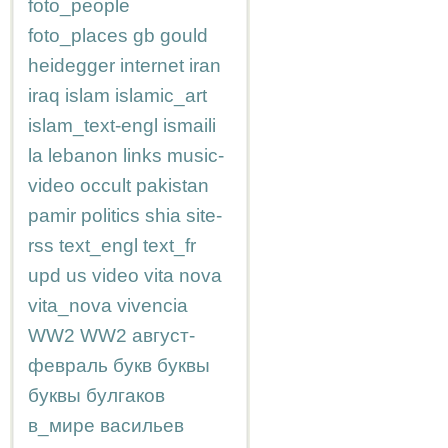
foto_people
foto_places
gb
gould
heidegger
internet
iran
iraq
islam
islamic_art
islam_text-engl
ismaili
la
lebanon
links
music-
video
occult
pakistan
pamir
politics
shia
site-
rss
text_engl
text_fr
upd
us
video
vita nova
vita_nova
vivencia
WW2
WW2
август-
февраль
букв
буквы
буквы
булгаков
в_мире
васильев