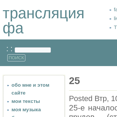
трансляция
f
l
фа
Т
: :
25
обо мне и этом
сайте
Posted Втр, 1
мои тексты
25-е начало
моя музыка
прудов (ст