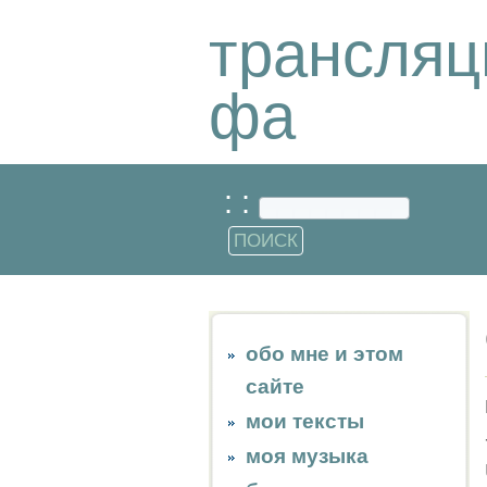
трансляц
фа
: :
обо мне и этом
сайте
мои тексты
моя музыка