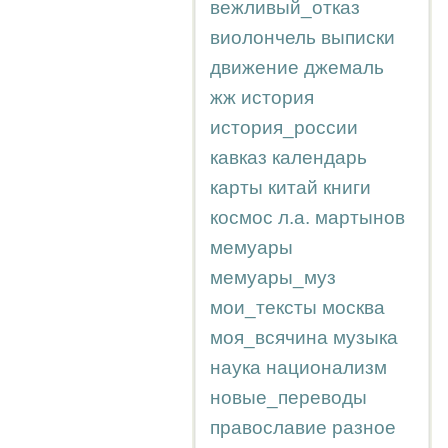
вежливый_отказ
виолончель
выписки
движение
джемаль
жж
история
история_россии
кавказ
календарь
карты
китай
книги
космос
л.а.
мартынов
мемуары
мемуары_муз
мои_тексты
москва
моя_всячина
музыка
наука
национализм
новые_переводы
православие
разное