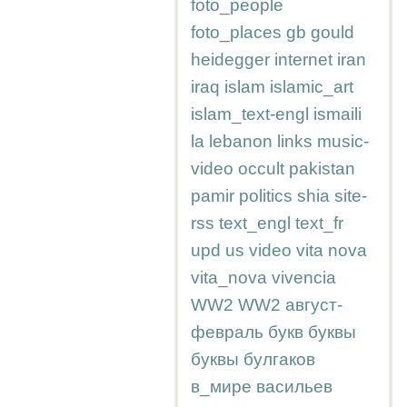
foto_people
foto_places
gb
gould
heidegger
internet
iran
iraq
islam
islamic_art
islam_text-engl
ismaili
la
lebanon
links
music-
video
occult
pakistan
pamir
politics
shia
site-
rss
text_engl
text_fr
upd
us
video
vita nova
vita_nova
vivencia
WW2
WW2
август-
февраль
букв
буквы
буквы
булгаков
в_мире
васильев