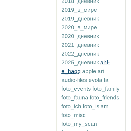
2018_дневник
2019_в_мире
2019_дневник
2020_в_мире
2020_дневник
2021_дневник
2022_дневник
2025_дневник
ahl-
e_haqq
apple
art
audio-files
evola
fa
foto_events
foto_family
foto_fauna
foto_friends
foto_ich
foto_islam
foto_misc
foto_my_scan