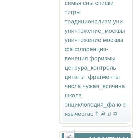
семья
сны
списки
тигры
традиционализм
уни
уничтожение_москвы
уничтожение москвы
фа
флоренция-
венеция
форизмы
цензура_контроль
цитаты_фрагменты
числа
чужая_всячина
школа
энциклопедия_фа
ю-з
язычество
†
☭
♫
✡