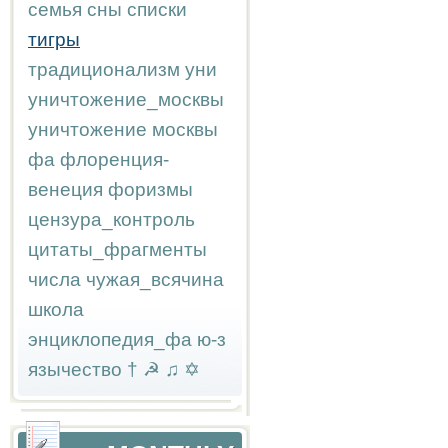
семья
сны
списки
тигры
традиционализм
уни
уничтожение_москвы
уничтожение москвы
фа
флоренция-
венеция
форизмы
цензура_контроль
цитаты_фрагменты
числа
чужая_всячина
школа
энциклопедия_фа
ю-з
язычество
†
☭
♫
✡