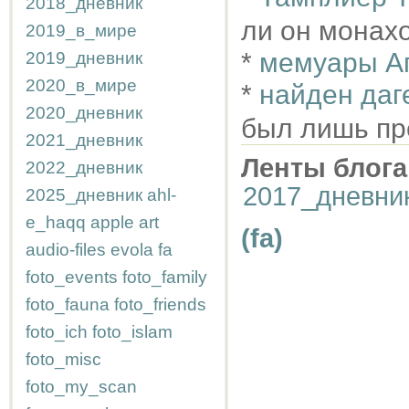
2018_дневник
ли он монах
2019_в_мире
*
мемуары Ага
2019_дневник
2020_в_мире
*
найден даг
2020_дневник
был лишь пр
2021_дневник
Ленты блога
2022_дневник
2017_дневни
2025_дневник
ahl-
e_haqq
apple
art
(fa)
audio-files
evola
fa
foto_events
foto_family
foto_fauna
foto_friends
foto_ich
foto_islam
foto_misc
foto_my_scan