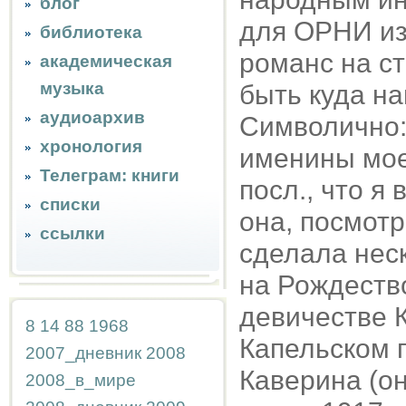
блог
для ОРНИ из 
библиотека
романс на с
академическая
музыка
быть куда на
аудиоархив
Символично: 
хронология
именины мое
Телеграм: книги
посл., что я
списки
она, посмотр
ссылки
сделала неск
на Рождество
девичестве К
8
14
88
1968
Капельском п
2007_дневник
2008
Каверина (он
2008_в_мире