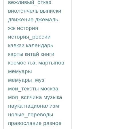
вежливый_отказ
виолончель
выписки
движение
джемаль
жж
история
история_россии
кавказ
календарь
карты
китай
книги
космос
л.а.
мартынов
мемуары
мемуары_муз
мои_тексты
москва
моя_всячина
музыка
наука
национализм
новые_переводы
православие
разное