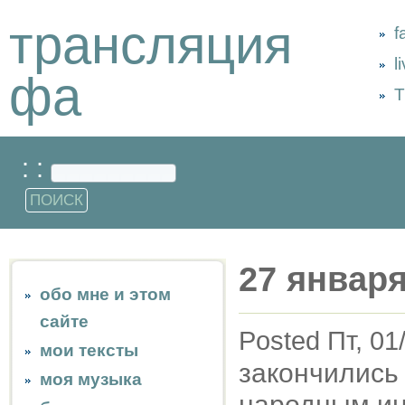
трансляция
f
l
фа
Т
: :
27 января
обо мне и этом
сайте
Posted Пт, 01
мои тексты
закончились 
моя музыка
народным ин