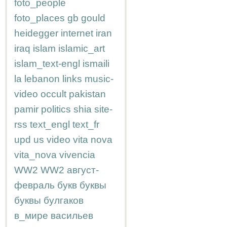
foto_people
foto_places
gb
gould
heidegger
internet
iran
iraq
islam
islamic_art
islam_text-engl
ismaili
la
lebanon
links
music-
video
occult
pakistan
pamir
politics
shia
site-
rss
text_engl
text_fr
upd
us
video
vita nova
vita_nova
vivencia
WW2
WW2
август-
февраль
букв
буквы
буквы
булгаков
в_мире
васильев