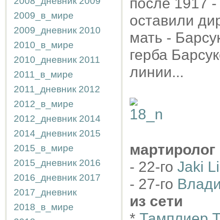
после 1917 -
2008_дневник
2009
2009_в_мире
оставили дир
2009_дневник
2010
мать - Барсу
2010_в_мире
герба Барсук
2010_дневник
2011
линии...
2011_в_мире
2011_дневник
2012
2012_в_мире
2012_дневник
2014
2014_дневник
2015
мартиролог
2015_в_мире
2015_дневник
2016
- 22-го
Jaki L
2016_дневник
2017
- 27-го
Влади
2017_дневник
из сети
2018_в_мире
*
Тамплиер 