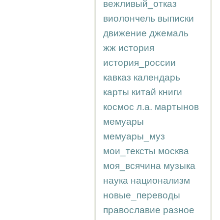
вежливый_отказ
виолончель
выписки
движение
джемаль
жж
история
история_россии
кавказ
календарь
карты
китай
книги
космос
л.а.
мартынов
мемуары
мемуары_муз
мои_тексты
москва
моя_всячина
музыка
наука
национализм
новые_переводы
православие
разное