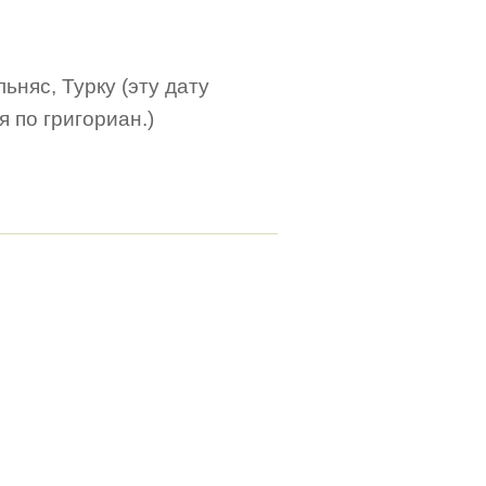
льняс, Турку (эту дату
я по григориан.)