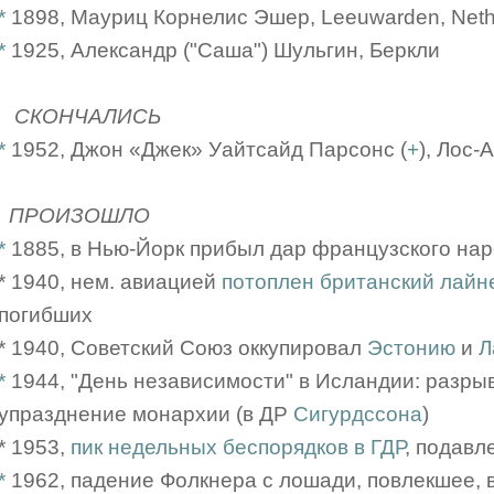
*
1898, Мауриц Корнелис Эшер, Leeuwarden, Neth
*
1925, Александр ("Саша") Шульгин, Беркли
СКОНЧАЛИСЬ
*
1952, Джон «Джек» Уайтсайд Парсонс (
+
), Лос-
ПРОИЗОШЛО
*
1885, в Нью-Йорк прибыл дар французского на
* 1940, нем. авиацией
потоплен британский лайн
погибших
* 1940, Советский Союз оккупировал
Эстонию
и
Л
*
1944, "День независимости" в Исландии: разрыв
упразднение монархии (в ДР
Сигурдссона
)
* 1953,
пик недельных беспорядков в ГДР
, подавл
*
1962, падение Фолкнера с лошади, повлекшее, в