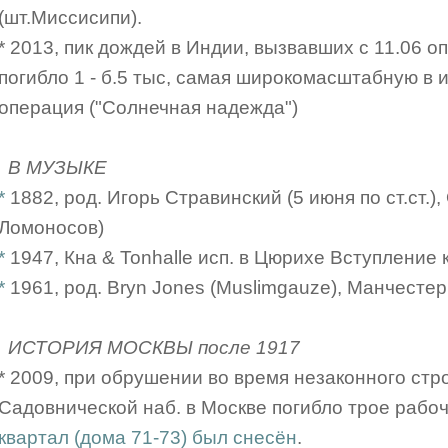
(шт.Миссисипи).
* 2013, пик дождей в Индии, вызвавших с 11.06 о
погибло 1 - б.5 тыс, самая широкомасштабную в
операция ("Солнечная надежда")
В МУЗЫКЕ
*
1882, род. Игорь Стравинский (5 июня по ст.ст.
Ломоносов)
*
1947, Кна & Tonhalle исп. в Цюрихе Вступление к
*
1961, род. Bryn Jones (Muslimgauze), Манчестер
ИСТОРИЯ МОСКВЫ после 1917
* 2009, при обрушении во время незаконного стр
Садовнической наб. в Москве погибло трое рабо
квартал (дома 71-73) был снесён
.