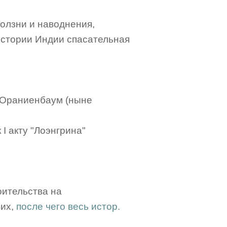
ползни и наводнения,
 истории Индии спасательная
), Ораниенбаум (ныне
 I акту "Лоэнгрина"
оительства на
чих,
после чего весь истор.