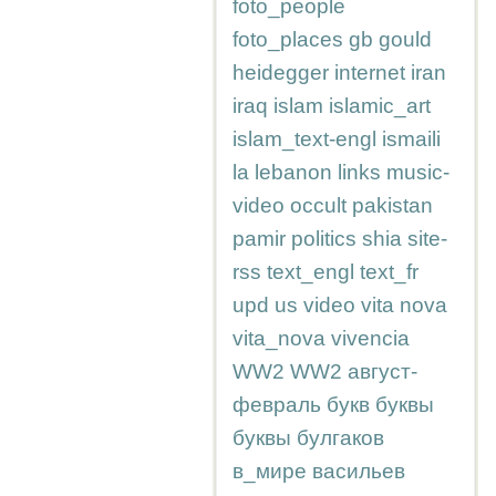
foto_people
foto_places
gb
gould
heidegger
internet
iran
iraq
islam
islamic_art
islam_text-engl
ismaili
la
lebanon
links
music-
video
occult
pakistan
pamir
politics
shia
site-
rss
text_engl
text_fr
upd
us
video
vita nova
vita_nova
vivencia
WW2
WW2
август-
февраль
букв
буквы
буквы
булгаков
в_мире
васильев