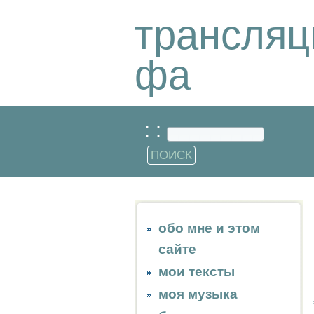
трансляц
фа
: :
обо мне и этом
сайте
мои тексты
моя музыка