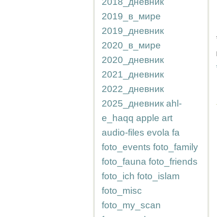
2018_дневник
2019_в_мире
2019_дневник
2020_в_мире
2020_дневник
2021_дневник
2022_дневник
2025_дневник
ahl-
e_haqq
apple
art
audio-files
evola
fa
foto_events
foto_family
foto_fauna
foto_friends
foto_ich
foto_islam
foto_misc
foto_my_scan