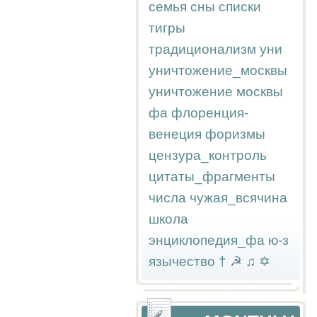
семья
сны
списки
тигры
традиционализм
уни
уничтожение_москвы
уничтожение москвы
фа
флоренция-
венеция
форизмы
цензура_контроль
цитаты_фрагменты
числа
чужая_всячина
школа
энциклопедия_фа
ю-з
язычество
†
☭
♫
✡