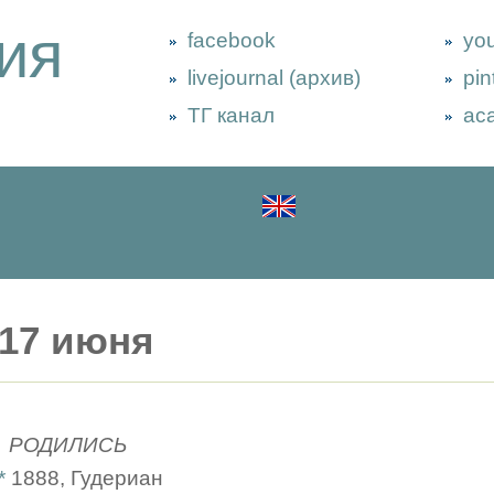
ия
facebook
yo
livejournal (архив)
pin
ТГ канал
ac
17 июня
РОДИЛИСЬ
*
1888, Гудериан