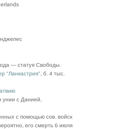
erlands
Анджелес
рода — статуя Свободы.
ер "Ланкастрия"
, б. 4 тыс.
атвию
 унии с Данией,
енных с помощью сов. войск
ероятно, его смерть 6 июля