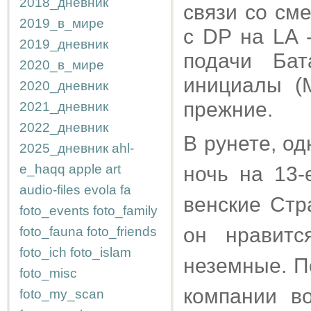
2018_дневник
связи со см
2019_в_мире
с DP на LA 
2019_дневник
подачи Ба
2020_в_мире
инициалы (M
2020_дневник
прежние.
2021_дневник
2022_дневник
В рунете, од
2025_дневник
ahl-
e_haqq
apple
art
ночь на 13-
audio-files
evola
fa
венские Стр
foto_events
foto_family
он нравитс
foto_fauna
foto_friends
foto_ich
foto_islam
неземные. П
foto_misc
компании в
foto_my_scan