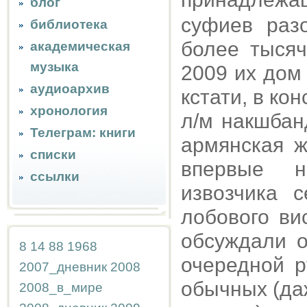
блог
суфиев раз
библиотека
более тысяч
академическая
музыка
2009 их дом
аудиоархив
кстати, в ко
хронология
л/м накшбан
Телеграм: книги
армянская ж
списки
впервые н
ссылки
извозчика 
лобового ви
обсуждали о
8
14
88
1968
очередной р
2007_дневник
2008
обычных (да
2008_в_мире