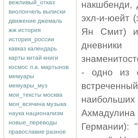
вежливый_отказ
накшбенди, 
виолончель
выписки
эхл-и-юейт 
движение
джемаль
Ян Смит) и
жж
история
история_россии
дневники
кавказ
календарь
знаменитосте
карты
китай
книги
космос
л.а.
мартынов
- одно из 
мемуары
встреченный
мемуары_муз
мои_тексты
москва
наибольших
моя_всячина
музыка
Ахмадулина
наука
национализм
новые_переводы
Германии): 
православие
разное