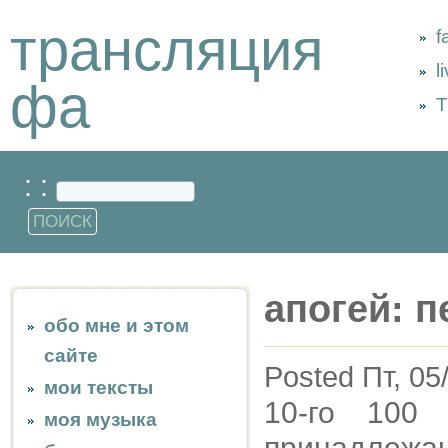
трансляция
f
l
фа
Т
: :
апогей: 
обо мне и этом
сайте
Posted Пт, 05
мои тексты
10-го 100 
моя музыка
принадле