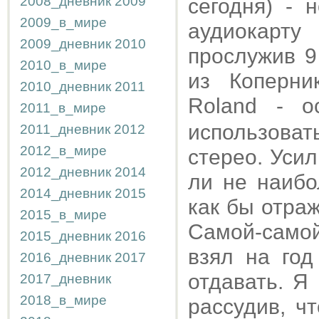
2008_дневник
2009
сегодня) - 
2009_в_мире
аудиокарт
2009_дневник
2010
прослужив 9
2010_в_мире
из Коперни
2010_дневник
2011
Roland - 
2011_в_мире
использовать
2011_дневник
2012
2012_в_мире
стерео. Усил
2012_дневник
2014
ли не наибо
2014_дневник
2015
как бы отра
2015_в_мире
Самой-самой
2015_дневник
2016
взял на год
2016_дневник
2017
отдавать. Я
2017_дневник
2018_в_мире
рассудив, ч