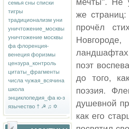
мечты". Не 
семья
сны
списки
тигры
же страниц:
традиционализм
уни
прочёл сти
уничтожение_москвы
уничтожение москвы
Новгороде
фа
флоренция-
ландшафтах.
венеция
форизмы
цензура_контроль
поэт воспев
цитаты_фрагменты
до того, ка
числа
чужая_всячина
поэзия. Фл
школа
энциклопедия_фа
ю-з
душевной пр
язычество
†
☭
♫
✡
как его ста
посвятил св