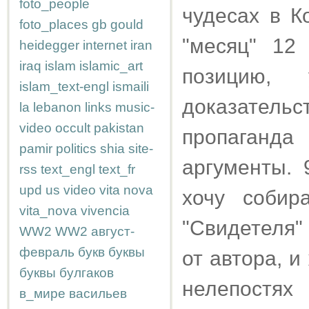
foto_people
чудесах в К
foto_places
gb
gould
"месяц" 12
heidegger
internet
iran
iraq
islam
islamic_art
позицию, 
islam_text-engl
ismaili
доказател
la
lebanon
links
music-
video
occult
pakistan
пропаганд
pamir
politics
shia
site-
аргументы. 
rss
text_engl
text_fr
upd
us
video
vita nova
хочу собир
vita_nova
vivencia
"Свидетеля"
WW2
WW2
август-
февраль
букв
буквы
от автора, и
буквы
булгаков
нелепостях
в_мире
васильев