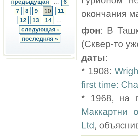
Гурионом н
предыдущая
…
6
7
8
9
10
11
окончания м
12
13
14
…
фон
: В Таш
следующая ›
последняя »
(Сквер-то уж
даты
:
* 1908:
Wrigh
first time: Ch
* 1968, на
Маккартни 
Ltd
, объясни