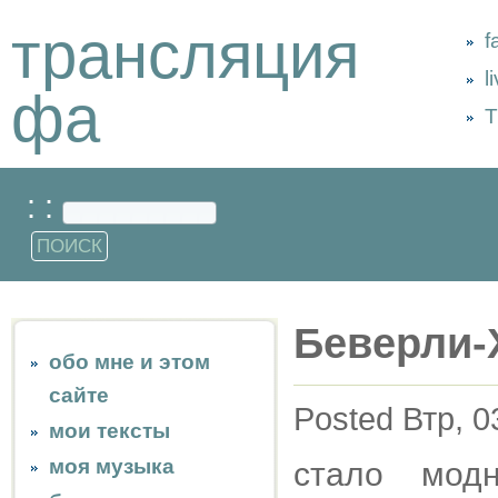
трансляция
f
l
фа
Т
: :
Беверли-
обо мне и этом
сайте
Posted Втр, 0
мои тексты
моя музыка
стало мод