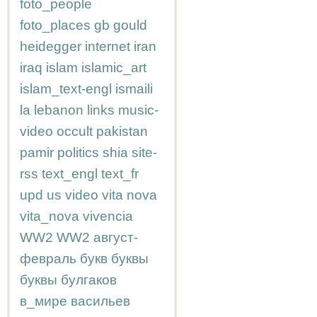
foto_people
foto_places
gb
gould
heidegger
internet
iran
iraq
islam
islamic_art
islam_text-engl
ismaili
la
lebanon
links
music-
video
occult
pakistan
pamir
politics
shia
site-
rss
text_engl
text_fr
upd
us
video
vita nova
vita_nova
vivencia
WW2
WW2
август-
февраль
букв
буквы
буквы
булгаков
в_мире
васильев