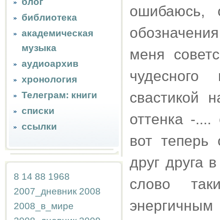
блог
ошибаюсь, 
библиотека
обозначения
академическая
музыка
меня советс
аудиоархив
чудесного
хронология
свастикой н
Телеграм: книги
списки
оттенка -..
ссылки
вот теперь
друг друга 
8
14
88
1968
слово та
2007_дневник
2008
энергичным 
2008_в_мире