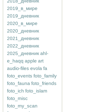
2018_дневник
2019_в_мире
2019_дневник
2020_в_мире
2020_дневник
2021_дневник
2022_дневник
2025_дневник
ahl-
e_haqq
apple
art
audio-files
evola
fa
foto_events
foto_family
foto_fauna
foto_friends
foto_ich
foto_islam
foto_misc
foto_my_scan