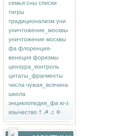
семья
сны
списки
тигры
традиционализм
уни
уничтожение_москвы
уничтожение москвы
фа
флоренция-
венеция
форизмы
цензура_контроль
цитаты_фрагменты
числа
чужая_всячина
школа
энциклопедия_фа
ю-з
язычество
†
☭
♫
✡