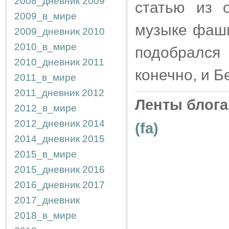
2008_дневник
2009
статью из о
2009_в_мире
музыке фаши
2009_дневник
2010
2010_в_мире
подобрался 
2010_дневник
2011
конечно, и Б
2011_в_мире
2011_дневник
2012
Ленты блога
2012_в_мире
2012_дневник
2014
(fa)
2014_дневник
2015
2015_в_мире
2015_дневник
2016
2016_дневник
2017
2017_дневник
2018_в_мире