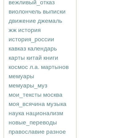
вежливый_отказ
виолончель
выписки
движение
джемаль
жж
история
история_россии
кавказ
календарь
карты
китай
книги
космос
л.а.
мартынов
мемуары
мемуары_муз
мои_тексты
москва
моя_всячина
музыка
наука
национализм
новые_переводы
православие
разное