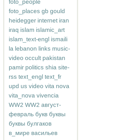
foto_people
foto_places
gb
gould
heidegger
internet
iran
iraq
islam
islamic_art
islam_text-engl
ismaili
la
lebanon
links
music-
video
occult
pakistan
pamir
politics
shia
site-
rss
text_engl
text_fr
upd
us
video
vita nova
vita_nova
vivencia
WW2
WW2
август-
февраль
букв
буквы
буквы
булгаков
в_мире
васильев