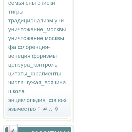
семья
сны
списки
тигры
традиционализм
уни
уничтожение_москвы
уничтожение москвы
фа
флоренция-
венеция
форизмы
цензура_контроль
цитаты_фрагменты
числа
чужая_всячина
школа
энциклопедия_фа
ю-з
язычество
†
☭
♫
✡