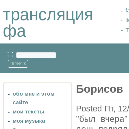
трансляция
f
l
фа
Т
: :
Борисов
обо мне и этом
сайте
Posted Пт, 12
мои тексты
"был вчера"
моя музыка
день подряд 