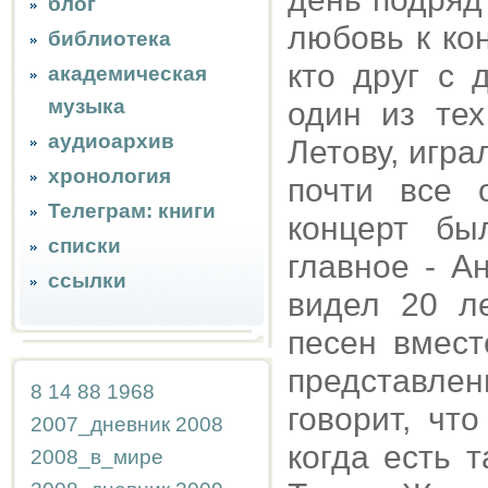
блог
любовь к ко
библиотека
кто друг с 
академическая
музыка
один из тех
аудиоархив
Летову, игра
хронология
почти все 
Телеграм: книги
концерт бы
списки
главное - А
ссылки
видел 20 л
песен вмест
представлен
8
14
88
1968
говорит, чт
2007_дневник
2008
когда есть 
2008_в_мире