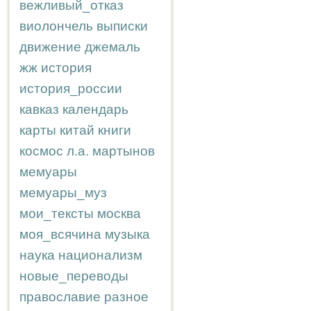
вежливый_отказ
виолончель
выписки
движение
джемаль
жж
история
история_россии
кавказ
календарь
карты
китай
книги
космос
л.а.
мартынов
мемуары
мемуары_муз
мои_тексты
москва
моя_всячина
музыка
наука
национализм
новые_переводы
православие
разное