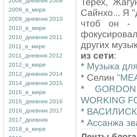
Терех, Жагу
2008_дневник
2009
2009_в_мире
Сайнхо... Я "
2009_дневник
2010
чтоб он -
2010_в_мире
фокусирова
2010_дневник
2011
других музык
2011_в_мире
из сети
:
2011_дневник
2012
*
Музыка для
2012_в_мире
2012_дневник
2014
* Селин
"ME
2014_дневник
2015
*
GORDON
2015_в_мире
WORKING F
2015_дневник
2016
*
ВАСИЛИСК
2016_дневник
2017
2017_дневник
*
Ассанжа зв
2018_в_мире
Ленты блога